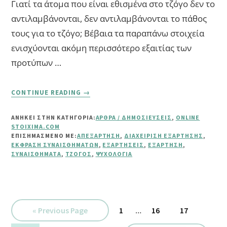
Γιατί τα άτομα που είναι εθισμένα στο τζόγο δεν το
αντιλαμβάνονται, δεν αντιλαμβάνονται το πάθος
τους για το τζόγο; Βέβαια τα παραπάνω στοιχεία
ενισχύονται ακόμη περισσότερο εξαιτίας των
προτύπων …
ABOUT
CONTINUE READING
→
ΠΏΣ
ΑΝΤΙΜΕΤΩΠΊΖΕΙ
ΑΝΗΚΕΙ ΣΤΗΝ ΚΑΤΗΓΟΡΙΑ:
ΆΡΘΡΑ / ΔΗΜΟΣΙΕΎΣΕΙΣ
,
ONLINE
ΚΑΝΕΊΣ
STOIXIMA.COM
ΤΟ
ΕΠΙΣΗΜΑΣΜΈΝΟ ΜΕ:
ΑΠΕΞΆΡΤΗΣΗ
,
ΔΙΑΧΕΊΡΙΣΗ ΕΞΆΡΤΗΣΗΣ
,
ΠΆΘΟΣ
ΈΚΦΡΑΣΗ ΣΥΝΑΙΣΘΗΜΆΤΩΝ
,
ΕΞΑΡΤΉΣΕΙΣ
,
ΕΞΆΡΤΗΣΗ
,
ΣΥΝΑΙΣΘΉΜΑΤΑ
,
ΤΖΌΓΟΣ
,
ΨΥΧΟΛΟΓΊΑ
ΤΟΥ
ΓΙΑ
ΤΟ
ΤΖΌΓΟ
Interim
Go
Σελίδα
…
Σελίδα
Σελίδα
«
Previous Page
1
16
17
pages
to