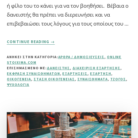
ή φίλο του το κάνει για να τον βοηθήσει. Βέβαια ο
δανειστής θα πρέπει να διερευνήσει και να
επιβεβαιώσει τους λόγους για τους οποίους του …
ABOUT
CONTINUE READING
→
Η
ΨΥΧΟΛΟΓΊΑ
ΑΝΗΚΕΙ ΣΤΗΝ ΚΑΤΗΓΟΡΙΑ:
ΆΡΘΡΑ / ΔΗΜΟΣΙΕΎΣΕΙΣ
,
ONLINE
ΤΟΥ
STOIXIMA.COM
ΔΑΝΕΙΣΤΉ
ΕΠΙΣΗΜΑΣΜΈΝΟ ΜΕ:
ΔΑΝΕΙΣΤΉΣ
,
ΔΙΑΧΕΊΡΙΣΗ ΕΞΆΡΤΗΣΗΣ
,
ΈΚΦΡΑΣΗ ΣΥΝΑΙΣΘΗΜΆΤΩΝ
,
ΕΞΑΡΤΉΣΕΙΣ
,
ΕΞΆΡΤΗΣΗ
,
ΟΙΚΟΓΈΝΕΙΑ
,
ΣΤΆΣΗ ΟΙΚΟΓΈΝΕΙΑΣ
,
ΣΥΝΑΙΣΘΉΜΑΤΑ
,
ΤΖΌΓΟΣ
,
ΨΥΧΟΛΟΓΊΑ