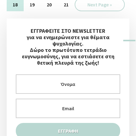
omitted
Σελίδα
Σελίδα
Σελίδα
Σελίδα
Go
18
19
20
21
Next Page »
to
Αρχική
ΕΓΓΡΑΦΕΙΤΕ ΣΤΟ NEWSLETTER
Πλευρική
για να ενημερώνεστε για θέματα
Στήλη
ψυχολογίας.
Δώρο το πρωτότυπο τετράδιο
ευγνωμοσύνης, για να εστιάσετε στη
θετική πλευρά της ζωής!