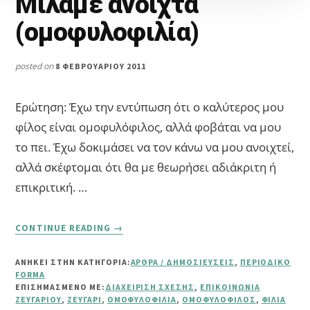
Μιλάμε ανοιχτά
(ομοφυλοφιλία)
posted on
8 ΦΕΒΡΟΥΑΡΊΟΥ 2011
Ερώτηση: Έχω την εντύπωση ότι ο καλύτερος μου
φίλος είναι ομοφυλόφιλος, αλλά φοβάται να μου
το πει. Έχω δοκιμάσει να τον κάνω να μου ανοιχτεί,
αλλά σκέφτομαι ότι θα με θεωρήσει αδιάκριτη ή
επικριτική. …
ABOUT
CONTINUE READING
→
ΜΙΛΆΜΕ
ΑΝΟΙΧΤΆ
ΑΝΗΚΕΙ ΣΤΗΝ ΚΑΤΗΓΟΡΙΑ:
ΆΡΘΡΑ / ΔΗΜΟΣΙΕΎΣΕΙΣ
,
ΠΕΡΙΟΔΙΚΌ
(ΟΜΟΦΥΛΟΦΙΛΊΑ)
FORMA
ΕΠΙΣΗΜΑΣΜΈΝΟ ΜΕ:
ΔΙΑΧΕΊΡΙΣΗ ΣΧΈΣΗΣ
,
ΕΠΙΚΟΙΝΩΝΊΑ
ΖΕΥΓΑΡΙΟΎ
,
ΖΕΥΓΆΡΙ
,
ΟΜΟΦΥΛΟΦΙΛΊΑ
,
ΟΜΟΦΥΛΌΦΙΛΟΣ
,
ΦΙΛΊΑ