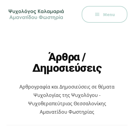
Additional
Skip
Skip
Skip
Ψυχολόγος
to
to
to
menu
Menu
main
primary
footer
στην
content
sidebar
Καλαμαριά,
Θεσσαλονίκη,
ειδικός
στη
Άρθρα /
Γνωστική
Δημοσιεύσεις
Συμπεριφορική
Θεραπεία.
Ψυχοθεραπεία
Αρθρογραφία και Δημοσιεύσεις σε θέματα
μέσω
Ψυχολογίας της Ψυχολόγου -
Skype,
Ψυχοθεραπεύτριας Θεσσαλονίκης
συνεδρίες
Αμανατίδου Φωστηρίας
online.