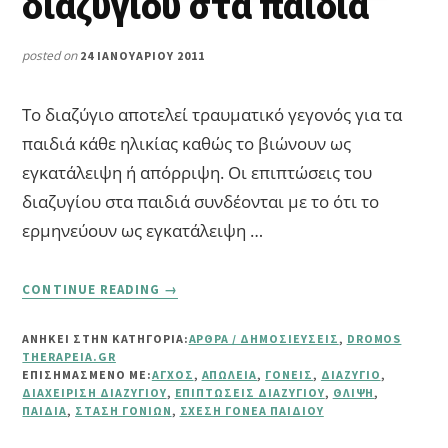
διαζυγίου στα παιδιά
posted on
24 ΙΑΝΟΥΑΡΊΟΥ 2011
Το διαζύγιο αποτελεί τραυματικό γεγονός για τα
παιδιά κάθε ηλικίας καθώς το βιώνουν ως
εγκατάλειψη ή απόρριψη. Οι επιπτώσεις του
διαζυγίου στα παιδιά συνδέονται με το ότι το
ερμηνεύουν ως εγκατάλειψη …
ABOUT
CONTINUE READING
→
Η
ΕΠΊΠΤΩΣΗ
ΑΝΗΚΕΙ ΣΤΗΝ ΚΑΤΗΓΟΡΙΑ:
ΆΡΘΡΑ / ΔΗΜΟΣΙΕΎΣΕΙΣ
,
DROMOS
ΤΟΥ
THERAPEIA.GR
ΔΙΑΖΥΓΊΟΥ
ΕΠΙΣΗΜΑΣΜΈΝΟ ΜΕ:
ΆΓΧΟΣ
,
ΑΠΏΛΕΙΑ
,
ΓΟΝΕΊΣ
,
ΔΙΑΖΎΓΙΟ
,
ΣΤΑ
ΔΙΑΧΕΊΡΙΣΗ ΔΙΑΖΥΓΊΟΥ
,
ΕΠΙΠΤΏΣΕΙΣ ΔΙΑΖΥΓΊΟΥ
,
ΘΛΊΨΗ
,
ΠΑΙΔΙΆ
,
ΣΤΆΣΗ ΓΟΝΙΏΝ
,
ΣΧΈΣΗ ΓΟΝΈΑ ΠΑΙΔΙΟΎ
ΠΑΙΔΙΆ