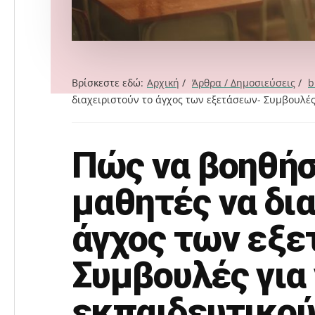
Βρίσκεστε εδώ:
Αρχική
/
Άρθρα / Δημοσιεύσεις
/
b
διαχειριστούν το άγχος των εξετάσεων- Συμβουλές 
Πώς να βοηθήσ
Search
this
μαθητές να δια
website
άγχος των εξε
Συμβουλές για 
εκπαιδευτικού