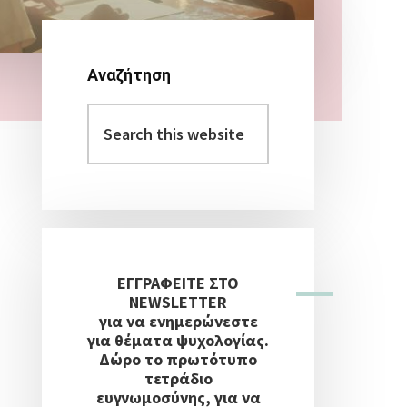
Αναζήτηση
Αρχική
Search
Πλευρική
this
Στήλη
website
ΕΓΓΡΑΦΕΙΤΕ ΣΤΟ
NEWSLETTER
για να ενημερώνεστε
για θέματα ψυχολογίας.
Δώρο το πρωτότυπο
τετράδιο
ευγνωμοσύνης, για να