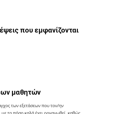
κέψεις που εμφανίζονται
σεων μαθητών
 άγχος των εξετάσεων που τον/ην
αι με το πόσο καλά έχει οργανωθεί, καθώς