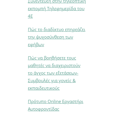
Συνέντευξη στην τηλεοπτική
εκπομπή Τηλεφημερίδα του
4Ε
Πώς το διαδίκτυο επηρεάζει
την ψυχοσύνθεση των
εφήβων
Πώς να βοηθήσετε τους
μαθητές να διαχειριστούν
το άγχος των εξετάσεων-
Συμβουλές για γονείς &
εκπαιδευτικούς
Πρότυπο Online Εργαστήρι
Αυτοφροντίδας