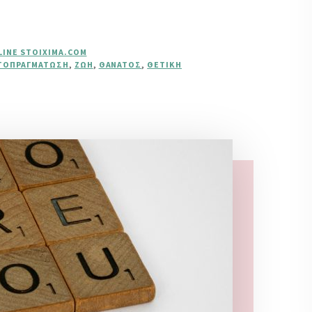
LINE STOIXIMA.COM
ΤΟΠΡΑΓΜΆΤΩΣΗ
,
ΖΩΉ
,
ΘΆΝΑΤΟΣ
,
ΘΕΤΙΚΉ