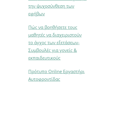
την ψυχοσύνθεση των
εφήβων
Πώς να βοηθήσετε τους
μαθητές να διαχειριστούν
το άγχος των εξετάσεων-
Συμβουλές για γονείς &
εκπαιδευτικούς
Πρότυπο Online Εργαστήρι
Αυτοφροντίδας