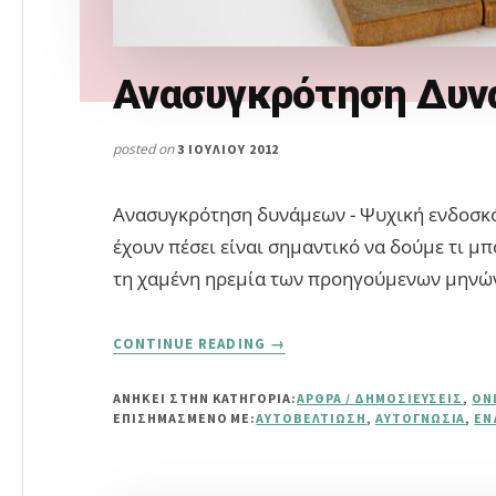
Ανασυγκρότηση Δυ
posted on
3 ΙΟΥΛΊΟΥ 2012
Ανασυγκρότηση δυνάμεων - Ψυχική ενδοσκό
έχουν πέσει είναι σημαντικό να δούμε τι 
τη χαμένη ηρεμία των προηγούμενων μηνώ
ABOUT
CONTINUE READING
→
ΑΝΑΣΥΓΚΡΌΤΗΣΗ
ΔΥΝΆΜΕΩΝ
ΑΝΗΚΕΙ ΣΤΗΝ ΚΑΤΗΓΟΡΙΑ:
ΆΡΘΡΑ / ΔΗΜΟΣΙΕΎΣΕΙΣ
,
ON
ΕΠΙΣΗΜΑΣΜΈΝΟ ΜΕ:
ΑΥΤΟΒΕΛΤΊΩΣΗ
,
ΑΥΤΟΓΝΩΣΊΑ
,
ΕΝ