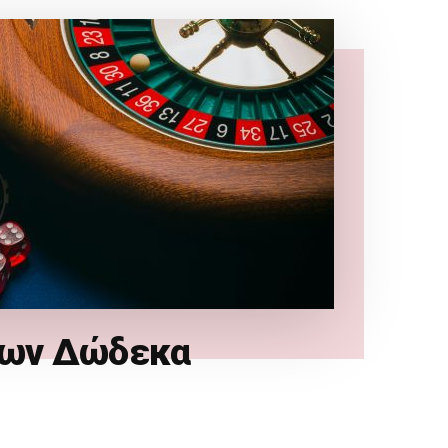
των Δώδεκα