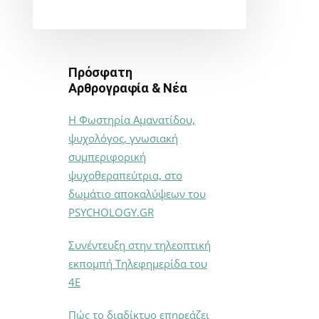
Πρόσφατη
Αρθρογραφία & Νέα
Η Φωστηρία Αμανατίδου,
ψυχολόγος, γνωσιακή
συμπεριφορική
ψυχοθεραπεύτρια, στο
δωμάτιο αποκαλύψεων του
PSYCHOLOGY.GR
Συνέντευξη στην τηλεοπτική
εκπομπή Τηλεφημερίδα του
4Ε
Πώς το διαδίκτυο επηρεάζει