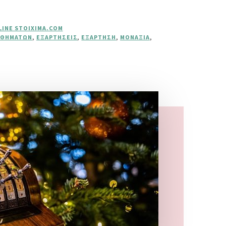
LINE STOIXIMA.COM
ΙΣΘΗΜΆΤΩΝ
,
ΕΞΑΡΤΉΣΕΙΣ
,
ΕΞΆΡΤΗΣΗ
,
ΜΟΝΑΞΙΆ
,