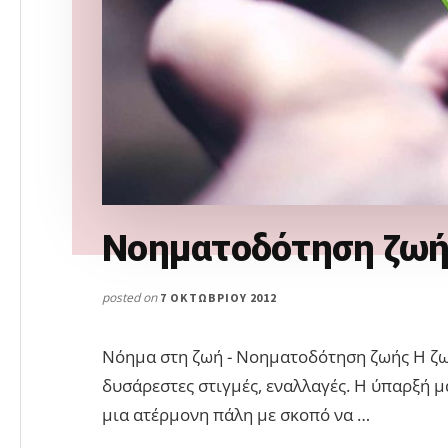
Νοηματοδότηση ζω
posted on
7 ΟΚΤΩΒΡΊΟΥ 2012
Νόημα στη ζωή - Νοηματοδότηση ζωής Η ζωή
δυσάρεστες στιγμές, εναλλαγές. Η ύπαρξή μα
μια ατέρμονη πάλη με σκοπό να …