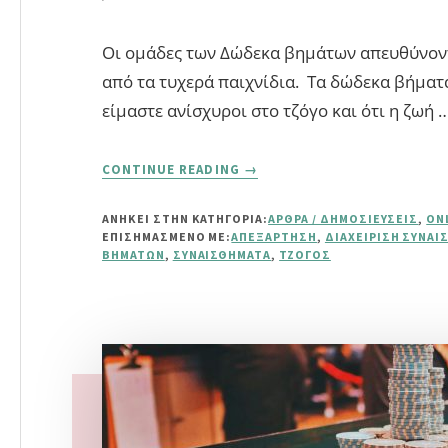
Οι ομάδες των Δώδεκα βημάτων απευθύνον
από τα τυχερά παιχνίδια. Τα δώδεκα βήματ
είμαστε ανίσχυροι στο τζόγο και ότι η ζωή 
ABOUT
CONTINUE READING
→
ΤΖΌΓΟΣ
ΚΑΙ
ΑΝΗΚΕΙ ΣΤΗΝ ΚΑΤΗΓΟΡΙΑ:
ΆΡΘΡΑ / ΔΗΜΟΣΙΕΎΣΕΙΣ
,
ON
ΟΜΆΔΕΣ
ΕΠΙΣΗΜΑΣΜΈΝΟ ΜΕ:
ΑΠΕΞΆΡΤΗΣΗ
,
ΔΙΑΧΕΊΡΙΣΗ ΣΥΝΑ
ΤΩΝ
ΒΗΜΆΤΩΝ
,
ΣΥΝΑΙΣΘΉΜΑΤΑ
,
ΤΖΌΓΟΣ
ΔΏΔΕΚΑ
ΒΗΜΆΤΩΝ