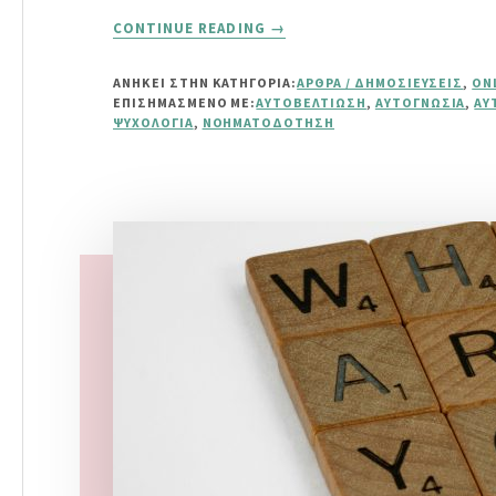
ABOUT
CONTINUE READING
→
ΝΟΗΜΑΤΟΔΌΤΗΣΗ
ΖΩΉΣ
ΑΝΗΚΕΙ ΣΤΗΝ ΚΑΤΗΓΟΡΙΑ:
ΆΡΘΡΑ / ΔΗΜΟΣΙΕΎΣΕΙΣ
,
ON
ΕΠΙΣΗΜΑΣΜΈΝΟ ΜΕ:
ΑΥΤΟΒΕΛΤΊΩΣΗ
,
ΑΥΤΟΓΝΩΣΊΑ
,
ΑΥ
ΨΥΧΟΛΟΓΊΑ
,
ΝΟΗΜΑΤΟΔΌΤΗΣΗ