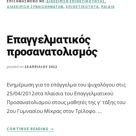
ΕΠΙΣΗΜΑΣΜΈΝΟ ΜΕ:
ΔΙΑΧΕΊΡΙΣΗ ΕΠΙΘΕΤΙΚΌΤΗΤΑΣ
,
ΔΙΑΧΕΊΡΙΣΗ ΣΥΝΑΙΣΘΗΜΆΤΩΝ
,
ΕΠΙΘΕΤΙΚΌΤΗΤΑ
,
ΠΑΙΔΙΆ
Επαγγελματικός
προσανατολισμός
posted on
24 ΑΠΡΙΛΊΟΥ 2012
Ενημέρωση για το επάγγελμα του ψυχολόγου στις
25/04/2012στα πλαίσια του Επαγγελματικού
Προσανατολισμού στους μαθητές της γ' τάξης του
2ου Γυμνασίου Μίκρας στον Τρίλοφο. …
ABOUT
CONTINUE READING
→
ΕΠΑΓΓΕΛΜΑΤΙΚΌΣ