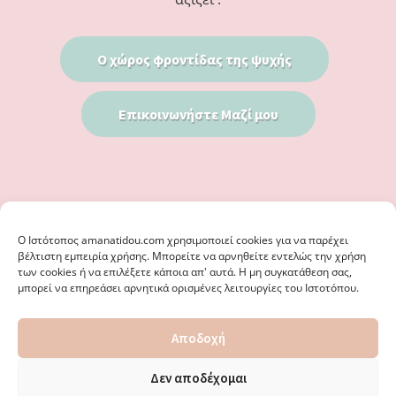
Ο χώρος φροντίδας της ψυχής
Επικοινωνήστε Μαζί μου
Ο Iστότοπος amanatidou.com χρησιμοποιεί cookies για να παρέχει
βέλτιστη εμπειρία χρήσης. Μπορείτε να αρνηθείτε εντελώς την χρήση
των cookies ή να επιλέξετε κάποια απ' αυτά. Η μη συγκατάθεση σας,
μπορεί να επηρεάσει αρνητικά ορισμένες λειτουργίες του Ιστοτόπου.
© 2026 · ΦΩΣΤΗΡΊΑ ΑΜΑΝΑΤΊΔΟΥ, ΨΥΧΟΛΌΓΟΣ ΚΑΛΑΜΑΡΙΆ
Αποδοχή
ΘΕΣΣΑΛΟΝΊΚΗ - ΕΙΔΙΚΌΣ ΣΤΗ ΓΝΩΣΤΙΚΉ ΣΥΜΠΕΡΙΦΟΡΙΚΉ
ΨΥΧΟΘΕΡΑΠΕΊΑ, ΜΕΤΑΜΟΡΦΏΣΕΩΣ 36 & ΚΟΤΥΏΡΩΝ 38, ΚΑΛΑΜΑΡΙΆ
ΘΕΣΣΑΛΟΝΊΚΗ · ΚΑΤΑΣΚΕΥΉ ΑΠΌ
WEBERIENCE
· ΦΙΛΟΞΕΝΊΑ ΑΠΌ
Δεν αποδέχομαι
WPENGINE
·
ΌΡΟΙ ΧΡΉΣΗΣ
·
ΠΟΛΙΤΙΚΉ ΑΠΟΡΡΉΤΟΥ
·
ΠΟΛΙΤΙΚΉ COOKIES
·