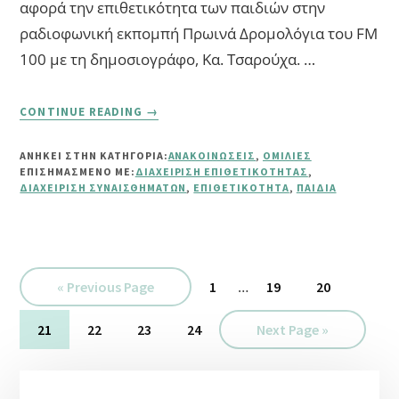
αφορά την επιθετικότητα των παιδιών στην
ραδιοφωνική εκπομπή Πρωινά Δρομολόγια του FM
100 με τη δημοσιογράφο, Κα. Τσαρούχα. …
ABOUT
CONTINUE READING
→
ΕΠΙΘΕΤΙΚΌΤΗΤΑ
ΤΩΝ
ΑΝΗΚΕΙ ΣΤΗΝ ΚΑΤΗΓΟΡΙΑ:
ΑΝΑΚΟΙΝΏΣΕΙΣ
,
ΟΜΙΛΊΕΣ
ΠΑΙΔΙΏΝ
ΕΠΙΣΗΜΑΣΜΈΝΟ ΜΕ:
ΔΙΑΧΕΊΡΙΣΗ ΕΠΙΘΕΤΙΚΌΤΗΤΑΣ
,
ΔΙΑΧΕΊΡΙΣΗ ΣΥΝΑΙΣΘΗΜΆΤΩΝ
,
ΕΠΙΘΕΤΙΚΌΤΗΤΑ
,
ΠΑΙΔΙΆ
Interim
Go
Σελίδα
…
Σελίδα
Σελίδα
«
Previous Page
1
19
20
pages
to
omitted
Σελίδα
Σελίδα
Σελίδα
Σελίδα
Go
21
22
23
24
Next Page »
to
Αρχική