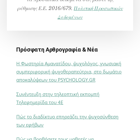
ρύθμισης Ε.Ε. 2016/679.
Πολιτική Προσωπικών
Δεδομένων
Πρόσφατη Αρθρογραφία & Νέα
Η Φωστηρία Αμανατίδου, ψυχολόγος, γνωσιακή
συμπεριφορική ψυχοθεραπεύτρια, στο δωμάτιο
αποκαλύψεων του PSYCHOLOGY.GR
Συνέντευξη στην τηλεοπτική εκπομπή
Τηλεφημερίδα του 4Ε
Πώς το διαδίκτυο επηρεάζει την ψυχοσύνθεση
των εφήβων
Πώς να βοηθήσετε τους μαθητές να