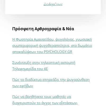
Δεδομένων
Πρόσφατη Αρθρογραφία & Νέα
Η Φωστηρία Αμανατίδου, ψυχολόγος, γνωσιακή
συμπεριφορική ψυχοθεραπεύτρια, στο δωμάτιο
αποκαλύψεων του PSYCHOLOGY.GR
Συνέντευξη στην τηλεοπτική εκπομπή
Τηλεφημερίδα του 4Ε
Πώς το διαδίκτυο επηρεάζει την ψυχοσύνθεση
των εφήβων
Πώς να βοηθήσετε τους μαθητές να
διαχειριστούν το άγχος των εξετάσεων-