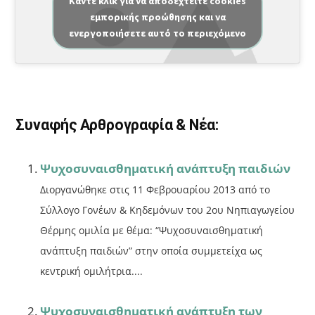
a
m
οι
Κάντε κλικ για να αποδεχτείτε cookies
εμπορικής προώθησης και να
c
ai
ρ
ενεργοποιήσετε αυτό το περιεχόμενο
e
l
α
b
σ
o
τε
o
ίτ
Συναφής Αρθρογραφία & Νέα:
k
ε
Ψυχοσυναισθηματική ανάπτυξη παιδιών
Διοργανώθηκε στις 11 Φεβρουαρίου 2013 από το
Σύλλογο Γονέων & Κηδεμόνων του 2ου Νηπιαγωγείου
Θέρμης ομιλία με θέμα: “Ψυχοσυναισθηματική
ανάπτυξη παιδιών” στην οποία συμμετείχα ως
κεντρική ομιλήτρια....
Ψυχοσυναισθηματική ανάπτυξη των