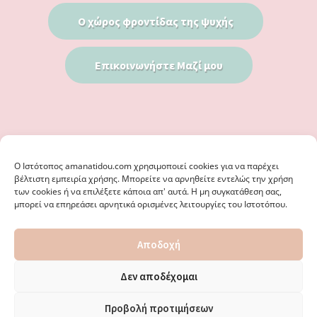
Ο χώρος φροντίδας της ψυχής
Επικοινωνήστε Μαζί μου
Ο Iστότοπος amanatidou.com χρησιμοποιεί cookies για να παρέχει
βέλτιστη εμπειρία χρήσης. Μπορείτε να αρνηθείτε εντελώς την χρήση
των cookies ή να επιλέξετε κάποια απ' αυτά. Η μη συγκατάθεση σας,
μπορεί να επηρεάσει αρνητικά ορισμένες λειτουργίες του Ιστοτόπου.
© 2026 · ΦΩΣΤΗΡΊΑ ΑΜΑΝΑΤΊΔΟΥ, ΨΥΧΟΛΌΓΟΣ ΚΑΛΑΜΑΡΙΆ
Αποδοχή
ΘΕΣΣΑΛΟΝΊΚΗ - ΕΙΔΙΚΌΣ ΣΤΗ ΓΝΩΣΤΙΚΉ ΣΥΜΠΕΡΙΦΟΡΙΚΉ
ΨΥΧΟΘΕΡΑΠΕΊΑ, ΜΕΤΑΜΟΡΦΏΣΕΩΣ 36 & ΚΟΤΥΏΡΩΝ 38, ΚΑΛΑΜΑΡΙΆ
ΘΕΣΣΑΛΟΝΊΚΗ · ΚΑΤΑΣΚΕΥΉ ΑΠΌ
WEBERIENCE
· ΦΙΛΟΞΕΝΊΑ ΑΠΌ
Δεν αποδέχομαι
WPENGINE
·
ΌΡΟΙ ΧΡΉΣΗΣ
·
ΠΟΛΙΤΙΚΉ ΑΠΟΡΡΉΤΟΥ
·
ΠΟΛΙΤΙΚΉ COOKIES
·
ΚΑΜΊΑ ΕΥΘΎΝΗ ΔΕ ΦΈΡΕΙ ΤΟ ΠΑΡΌΝ ΙΣΤΟΛΌΓΙΟ ΓΙΑ ΤΗΝ ΟΡΘΌΤΗΤΑ ΤΩΝ
Προβολή προτιμήσεων
ΔΙΕΥΘΎΝΣΕΩΝ ΚΑΙ ΑΛΛΑΓΏΝ. · ΑΠΑΓΟΡΕΎΕΤΑΙ ΑΥΣΤΗΡΆ Η