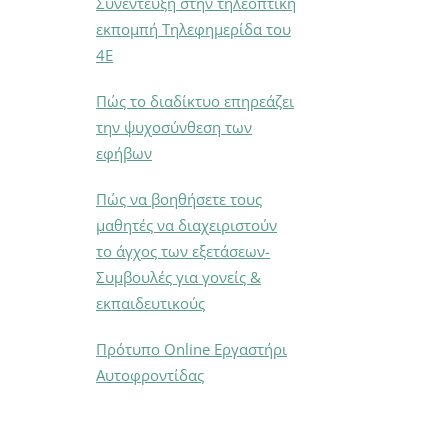
Συνέντευξη στην τηλεοπτική
εκπομπή Τηλεφημερίδα του
4Ε
Πώς το διαδίκτυο επηρεάζει
την ψυχοσύνθεση των
εφήβων
Πώς να βοηθήσετε τους
μαθητές να διαχειριστούν
το άγχος των εξετάσεων-
Συμβουλές για γονείς &
εκπαιδευτικούς
Πρότυπο Online Εργαστήρι
Αυτοφροντίδας