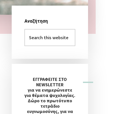
Αναζήτηση
Αρχική
Search
Πλευρική
this
Στήλη
website
ΕΓΓΡΑΦΕΙΤΕ ΣΤΟ
NEWSLETTER
για να ενημερώνεστε
για θέματα ψυχολογίας.
Δώρο το πρωτότυπο
τετράδιο
ευγνωμοσύνης, για να