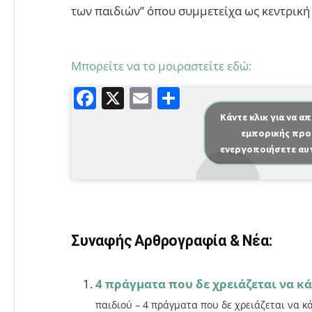
των παιδιών” όπου συμμετείχα ως κεντρική
Μπορείτε να το μοιραστείτε εδώ:
F
X
E
Μ
a
m
οι
Κάντε κλικ για να α
εμπορικής προ
c
ai
ρ
ενεργοποιήσετε αυ
e
l
α
b
σ
o
τε
o
ίτ
Συναφής Αρθρογραφία & Νέα:
k
ε
4 πράγματα που δε χρειάζεται να κά
παιδιού – 4 πράγματα που δε χρειάζεται να κ