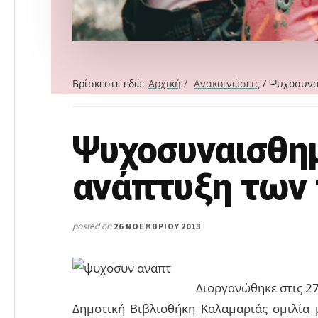
Βρίσκεστε εδώ:
Αρχική
/
Ανακοινώσεις
/
Ψυχοσυναι
Ψυχοσυναισθη
Search
this
ανάπτυξη των 
website
posted on
26 ΝΟΕΜΒΡΊΟΥ 2013
Διοργανώθηκε στις 27
Δημοτική Βιβλιοθήκη Καλαμαριάς ομιλία 