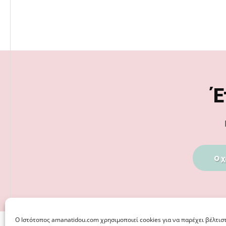
Footer
Έ
Ο χ
Ο Iστότοπος amanatidou.com χρησιμοποιεί cookies για να παρέχει βέλτισ