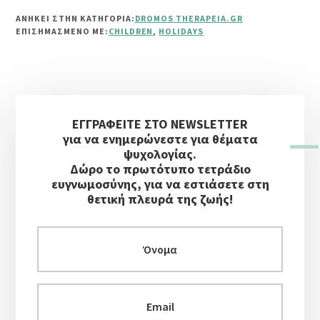
TO
ΑΝΗΚΕΙ ΣΤΗΝ ΚΑΤΗΓΟΡΙΑ:
DROMOS THERAPEIA.GR
SPEND
ΕΠΙΣΗΜΑΣΜΈΝΟ ΜΕ:
CHILDREN
,
HOLIDAYS
HOLIDAYS
WITH
YOUR
CHILDREN
Αρχική
ΕΓΓΡΑΦΕΙΤΕ ΣΤΟ NEWSLETTER
Πλευρική
για να ενημερώνεστε για θέματα
Στήλη
ψυχολογίας.
Δώρο το πρωτότυπο τετράδιο
ευγνωμοσύνης, για να εστιάσετε στη
θετική πλευρά της ζωής!