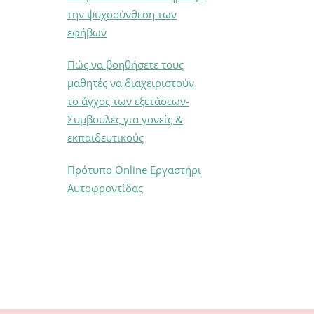
την ψυχοσύνθεση των
εφήβων
Πώς να βοηθήσετε τους
μαθητές να διαχειριστούν
το άγχος των εξετάσεων-
Συμβουλές για γονείς &
εκπαιδευτικούς
Πρότυπο Online Εργαστήρι
Αυτοφροντίδας