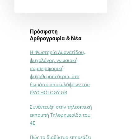
Πρόσφατη
Αρθρογραφία & Νέα
Η Φωστηρία Αμανατίδου,
ψυχολόγος, γνωσιακή
συμπεριφορική
ψυχοθεραπεύτρια, στο
δωμάτιο αποκαλύψεων του
PSYCHOLOGY.GR
Συνέντευξη στην τηλεοπτική
εκπομπή Τηλεφημερίδα του
4Ε
Πώς το διαδίκτυο επηρεάζει