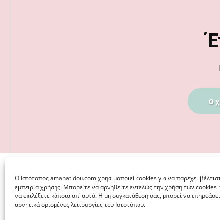
Footer
Έ
Ο χ
Ο Iστότοπος amanatidou.com χρησιμοποιεί cookies για να παρέχει βέλτισ
εμπειρία χρήσης. Μπορείτε να αρνηθείτε εντελώς την χρήση των cookies 
να επιλέξετε κάποια απ' αυτά. Η μη συγκατάθεση σας, μπορεί να επηρεάσει
αρνητικά ορισμένες λειτουργίες του Ιστοτόπου.
© 2026 · ΦΩΣΤΗΡΊΑ ΑΜΑΝΑΤΊΔΟΥ, ΨΥΧΟΛΌΓΟΣ ΚΑΛΑΜΑΡ