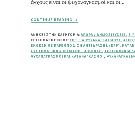
άγχους είναι οι ψυχαναγκασμοί και οι …
ABOUT
CONTINUE READING
→
ΨΥΧΑΝΑΓΚΑΣΜΌΣ
–
ΑΝΗΚΕΙ ΣΤΗΝ ΚΑΤΗΓΟΡΙΑ:
ΆΡΘΡΑ / ΔΗΜΟΣΙΕΎΣΕΙΣ
,
E-
ΚΑΤΑΝΑΓΚΑΣΜΌΣ:
ΕΠΙΣΗΜΑΣΜΈΝΟ ΜΕ:
CBT ΓΙΑ ΨΥΧΑΝΑΓΚΑΣΜΟΎΣ
,
ΆΓΧΟ
ΟΡΙΣΜΌΣ
ΈΚΘΕΣΗ ΜΕ ΠΑΡΕΜΠΌΔΙΣΗ ΑΝΤΊΔΡΑΣΗΣ (ERP)
,
ΚΑΤΑ
&
ΣΥΣΤΗΜΑΤΙΚΉ ΑΠΕΥΑΙΣΘΗΤΟΠΟΊΗΣΗ
,
ΤΕΛΕΙΟΜΑΝΊΑ Κ
ΨΥΧΑΝΑΓΚΑΣΜΟΊ ΚΑΙ ΚΑΤΑΝΑΓΚΑΣΜΟΊ
,
ΨΥΧΑΝΑΓΚΑΣΜ
ΑΝΤΙΜΕΤΏΠΙΣΗ