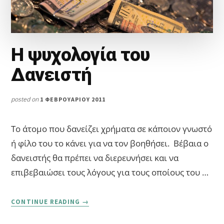
Η ψυχολογία του
Δανειστή
posted on
1 ΦΕΒΡΟΥΑΡΊΟΥ 2011
Το άτομο που δανείζει χρήματα σε κάποιον γνωστό
ή φίλο του το κάνει για να τον βοηθήσει. Βέβαια ο
δανειστής θα πρέπει να διερευνήσει και να
επιβεβαιώσει τους λόγους για τους οποίους του …
ABOUT
CONTINUE READING
→
Η
ΨΥΧΟΛΟΓΊΑ