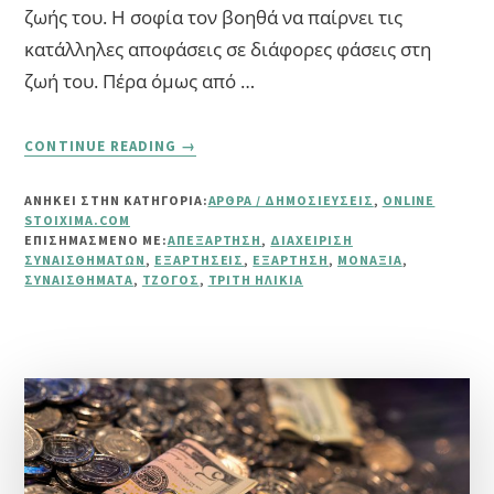
ζωής του. Η σοφία τον βοηθά να παίρνει τις
κατάλληλες αποφάσεις σε διάφορες φάσεις στη
ζωή του. Πέρα όμως από …
ABOUT
CONTINUE READING
→
ΤΖΌΓΟΣ
ΚΑΙ
ΑΝΗΚΕΙ ΣΤΗΝ ΚΑΤΗΓΟΡΙΑ:
ΆΡΘΡΑ / ΔΗΜΟΣΙΕΎΣΕΙΣ
,
ONLINE
ΤΡΊΤΗ
STOIXIMA.COM
ΗΛΙΚΊΑ
ΕΠΙΣΗΜΑΣΜΈΝΟ ΜΕ:
ΑΠΕΞΆΡΤΗΣΗ
,
ΔΙΑΧΕΊΡΙΣΗ
ΣΥΝΑΙΣΘΗΜΆΤΩΝ
,
ΕΞΑΡΤΉΣΕΙΣ
,
ΕΞΆΡΤΗΣΗ
,
ΜΟΝΑΞΙΆ
,
ΣΥΝΑΙΣΘΉΜΑΤΑ
,
ΤΖΌΓΟΣ
,
ΤΡΊΤΗ ΗΛΙΚΊΑ