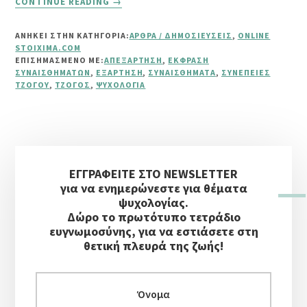
CONTINUE READING
→
ΨΥΧΟΛΟΓΙΚΈΣ
ΣΥΝΈΠΕΙΕΣ
ΑΝΗΚΕΙ ΣΤΗΝ ΚΑΤΗΓΟΡΙΑ:
ΆΡΘΡΑ / ΔΗΜΟΣΙΕΎΣΕΙΣ
,
ONLINE
ΤΟΥ
STOIXIMA.COM
ΤΖΌΓΟΥ
ΕΠΙΣΗΜΑΣΜΈΝΟ ΜΕ:
ΑΠΕΞΆΡΤΗΣΗ
,
ΈΚΦΡΑΣΗ
ΣΥΝΑΙΣΘΗΜΆΤΩΝ
,
ΕΞΆΡΤΗΣΗ
,
ΣΥΝΑΙΣΘΉΜΑΤΑ
,
ΣΥΝΈΠΕΙΕΣ
ΤΖΌΓΟΥ
,
ΤΖΌΓΟΣ
,
ΨΥΧΟΛΟΓΊΑ
Αρχική
ΕΓΓΡΑΦΕΙΤΕ ΣΤΟ NEWSLETTER
Πλευρική
για να ενημερώνεστε για θέματα
Στήλη
ψυχολογίας.
Δώρο το πρωτότυπο τετράδιο
ευγνωμοσύνης, για να εστιάσετε στη
θετική πλευρά της ζωής!