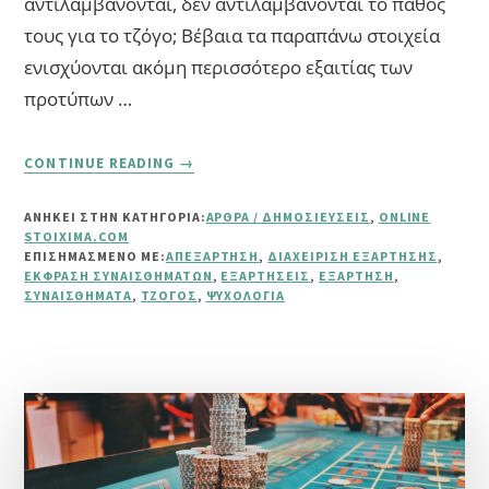
αντιλαμβάνονται, δεν αντιλαμβάνονται το πάθος
τους για το τζόγο; Βέβαια τα παραπάνω στοιχεία
ενισχύονται ακόμη περισσότερο εξαιτίας των
προτύπων …
ABOUT
CONTINUE READING
→
ΠΏΣ
ΑΝΤΙΜΕΤΩΠΊΖΕΙ
ΑΝΗΚΕΙ ΣΤΗΝ ΚΑΤΗΓΟΡΙΑ:
ΆΡΘΡΑ / ΔΗΜΟΣΙΕΎΣΕΙΣ
,
ONLINE
ΚΑΝΕΊΣ
STOIXIMA.COM
ΤΟ
ΕΠΙΣΗΜΑΣΜΈΝΟ ΜΕ:
ΑΠΕΞΆΡΤΗΣΗ
,
ΔΙΑΧΕΊΡΙΣΗ ΕΞΆΡΤΗΣΗΣ
,
ΠΆΘΟΣ
ΈΚΦΡΑΣΗ ΣΥΝΑΙΣΘΗΜΆΤΩΝ
,
ΕΞΑΡΤΉΣΕΙΣ
,
ΕΞΆΡΤΗΣΗ
,
ΣΥΝΑΙΣΘΉΜΑΤΑ
,
ΤΖΌΓΟΣ
,
ΨΥΧΟΛΟΓΊΑ
ΤΟΥ
ΓΙΑ
ΤΟ
ΤΖΌΓΟ