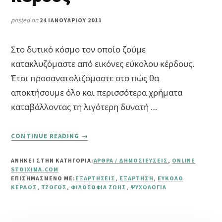
posted on
24 ΙΑΝΟΥΑΡΊΟΥ 2011
Στο δυτικό κόσμο τον οποίο ζούμε
κατακλυζόμαστε από εικόνες εύκολου κέρδους.
Έτσι προσανατολιζόμαστε στο πώς θα
αποκτήσουμε όλο και περισσότερα χρήματα
καταβάλλοντας τη λιγότερη δυνατή …
ABOUT
CONTINUE READING
→
ΤΖΌΓΟΣ
ΚΑΙ
ΑΝΗΚΕΙ ΣΤΗΝ ΚΑΤΗΓΟΡΙΑ:
ΆΡΘΡΑ / ΔΗΜΟΣΙΕΎΣΕΙΣ
,
ONLINE
ΕΎΚΟΛΟ
STOIXIMA.COM
ΚΈΡΔΟΣ
ΕΠΙΣΗΜΑΣΜΈΝΟ ΜΕ:
ΕΞΑΡΤΉΣΕΙΣ
,
ΕΞΆΡΤΗΣΗ
,
ΕΎΚΟΛΟ
ΚΈΡΔΟΣ
,
ΤΖΌΓΟΣ
,
ΦΙΛΟΣΟΦΊΑ ΖΩΉΣ
,
ΨΥΧΟΛΟΓΊΑ