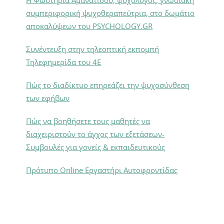
Η Φωστηρία Αμανατίδου, ψυχολόγος, γνωσιακή
συμπεριφορική ψυχοθεραπεύτρια, στο δωμάτιο
αποκαλύψεων του PSYCHOLOGY.GR
Συνέντευξη στην τηλεοπτική εκπομπή
Τηλεφημερίδα του 4Ε
Πώς το διαδίκτυο επηρεάζει την ψυχοσύνθεση
των εφήβων
Πώς να βοηθήσετε τους μαθητές να
διαχειριστούν το άγχος των εξετάσεων-
Συμβουλές για γονείς & εκπαιδευτικούς
Πρότυπο Online Εργαστήρι Αυτοφροντίδας