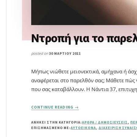
Ντροπή για το παρε
posted on
30 ΜΑΡΤΊΟΥ 2011
Μήπως νιώθετε μειονεκτικά, αμήχανα ή άσ
αναφέρεται στο παρελθόν σας; Μάθετε πώς 
που σας καταβάλλουν. Η Νάντια 37, επιτυχ
ABOUT
CONTINUE READING
→
ΝΤΡΟΠΉ
ΓΙΑ
ΑΝΗΚΕΙ ΣΤΗΝ ΚΑΤΗΓΟΡΙΑ:
ΆΡΘΡΑ / ΔΗΜΟΣΙΕΎΣΕΙΣ
,
ΠΕ
ΤΟ
ΕΠΙΣΗΜΑΣΜΈΝΟ ΜΕ:
ΑΥΤΟΕΙΚΌΝΑ
,
ΔΙΑΧΕΊΡΙΣΗ ΣΥΝΑΙ
ΠΑΡΕΛΘΌΝ