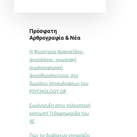
Πρόσφατη
Αρθρογραφία & Νέα
Η Φωστηρία Αμανατίδου,
ψυχολόγος, γνωσιακή
συμπεριφορική
ψυχοθεραπεύτρια, στο
δωμάτιο αποκαλύψεων του
PSYCHOLOGY.GR
Συνέντευξη στην τηλεοπτική
εκπομπή Τηλεφημερίδα του
4Ε
Πώς το διαδίκτυο επηρεάζει