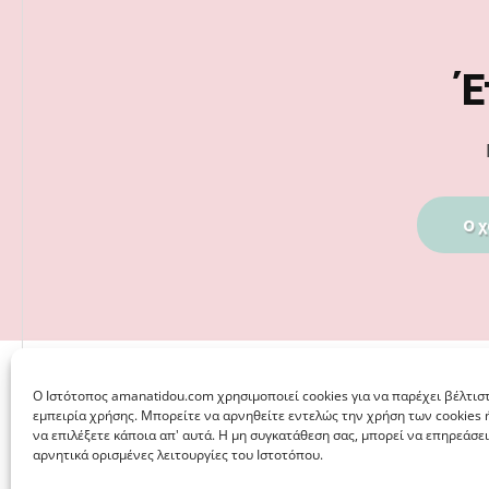
Footer
Έ
Ο χ
Ο Iστότοπος amanatidou.com χρησιμοποιεί cookies για να παρέχει βέλτισ
εμπειρία χρήσης. Μπορείτε να αρνηθείτε εντελώς την χρήση των cookies 
να επιλέξετε κάποια απ' αυτά. Η μη συγκατάθεση σας, μπορεί να επηρεάσει
αρνητικά ορισμένες λειτουργίες του Ιστοτόπου.
© 2026 · ΦΩΣΤΗΡΊΑ ΑΜΑΝΑΤΊΔΟΥ, ΨΥΧΟΛΌΓΟΣ ΚΑΛΑΜΑΡ