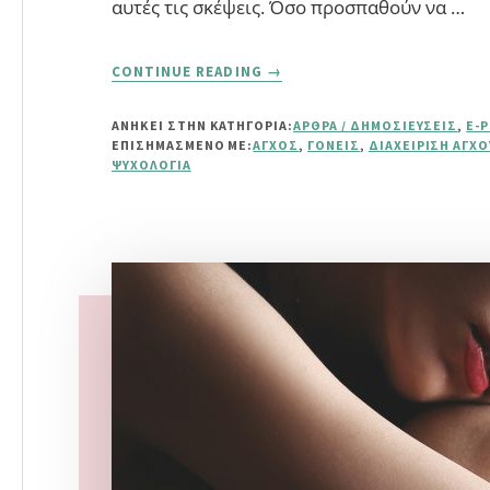
αυτές τις σκέψεις. Όσο προσπαθούν να …
ABOUT
CONTINUE READING
→
ΠΏΣ
ΝΑ
ΑΝΗΚΕΙ ΣΤΗΝ ΚΑΤΗΓΟΡΙΑ:
ΆΡΘΡΑ / ΔΗΜΟΣΙΕΎΣΕΙΣ
,
E-
ΒΟΗΘΉΣΕΤΕ
ΕΠΙΣΗΜΑΣΜΈΝΟ ΜΕ:
ΆΓΧΟΣ
,
ΓΟΝΕΊΣ
,
ΔΙΑΧΕΊΡΙΣΗ ΆΓΧ
ΤΑ
ΨΥΧΟΛΟΓΊΑ
ΠΑΙΔΙΆ
ΠΟΥ
ΚΆΝΟΥΝ
ΔΥΣΆΡΕΣΤΕΣ
ΣΚΈΨΕΙΣ