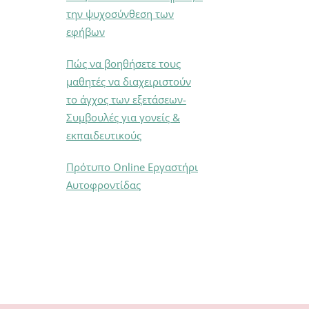
την ψυχοσύνθεση των
εφήβων
Πώς να βοηθήσετε τους
μαθητές να διαχειριστούν
το άγχος των εξετάσεων-
Συμβουλές για γονείς &
εκπαιδευτικούς
Πρότυπο Online Εργαστήρι
Αυτοφροντίδας