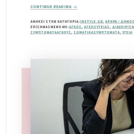
ABOUT
CONTINUE READING
→
ΆΓΧΟΣ
ΥΓΕΊΑΣ:
ΑΝΗΚΕΙ ΣΤΗΝ ΚΑΤΗΓΟΡΙΑ:
INSTYLE.GR
,
ΆΡΘΡΑ / ΔΗΜΟ
ΠΏΣ
ΕΠΙΣΗΜΑΣΜΈΝΟ ΜΕ:
ΆΓΧΟΣ
,
ΆΓΧΟΣΥΓΕΊΑΣ
,
ΔΙΑΧΕΊΡΙΣ
ΝΑ
ΣΥΜΠΤΏΜΑΤΑΆΓΧΟΥΣ
,
ΣΩΜΑΤΙΚΆΣΥΜΠΤΏΜΑΤΑ
,
ΥΓΕΊΑ
ΤΟ
ΑΝΑΓΝΩΡΊΣΕΤΕ
ΚΑΙ
ΝΑ
ΤΟ
ΔΙΑΧΕΙΡΙΣΤΕΊΤΕ
ΑΠΟΤΕΛΕΣΜΑΤΙΚΆ