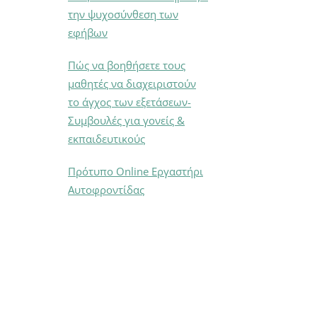
την ψυχοσύνθεση των
εφήβων
Πώς να βοηθήσετε τους
μαθητές να διαχειριστούν
το άγχος των εξετάσεων-
Συμβουλές για γονείς &
εκπαιδευτικούς
Πρότυπο Online Εργαστήρι
Αυτοφροντίδας