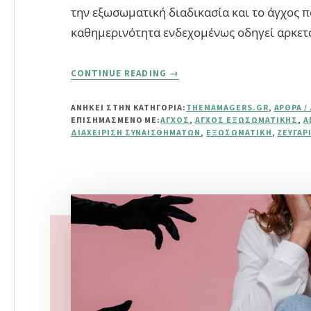
την εξωσωματική διαδικασία και το άγχος π
καθημερινότητα ενδεχομένως οδηγεί αρκετ
ABOUT
CONTINUE READING
→
ΆΓΧΟΣ
ΣΤΗΝ
ΑΝΗΚΕΙ ΣΤΗΝ ΚΑΤΗΓΟΡΙΑ:
THEMAMAGERS.GR
,
ΆΡΘΡΑ /
ΕΞΩΣΩΜΑΤΙΚΉ:
ΕΠΙΣΗΜΑΣΜΈΝΟ ΜΕ:
ΆΓΧΟΣ
,
ΆΓΧΟΣ ΕΞΩΣΩΜΑΤΙΚΉΣ
,
Α
ΠΏΣ
ΔΙΑΧΕΊΡΙΣΗ ΣΥΝΑΙΣΘΗΜΆΤΩΝ
,
ΕΞΩΣΩΜΑΤΙΚΉ
,
ΖΕΥΓΆΡ
ΝΑ
ΤΟ
ΔΙΑΧΕΙΡΙΣΤΕΊΤΕ
ΜΕ
ΕΣΤΊΑΣΗ
ΣΤΗΝ
ΕΝΣΥΝΑΊΣΘΗΣΗ