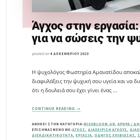
Άγχος στην εργασία
για να σώσεις την ψ
posted on
4 ΔΕΚΕΜΒΡΊΟΥ 2023
Η ψυχολόγος Φωστηρία Αμανατίδου αποκαλύ
διαφυλάξεις την ψυχική σου υγεία και να δι
ότι η δουλειά σου έχει γίνει ένας …
ABOUT
CONTINUE READING
→
ΆΓΧΟΣ
ΣΤΗΝ
ΑΝΗΚΕΙ ΣΤΗΝ ΚΑΤΗΓΟΡΙΑ:
MISSBLOOM.GR
,
ΆΡΘΡΑ / Δ
ΕΡΓΑΣΊΑ:
ΕΠΙΣΗΜΑΣΜΈΝΟ ΜΕ:
ΆΓΧΟΣ
,
ΔΙΑΧΕΊΡΙΣΗ ΆΓΧΟΥΣ
,
ΔΙΑΧ
ΟΔΗΓΌΣ
ΔΙΕΚΔΙΚΗΤΙΚΌΤΗΤΑ
,
ΕΡΓΑΣΊΑ
,
ΟΔΗΓΌΣ ΕΠΙΒΊΩΣΗΣ
,