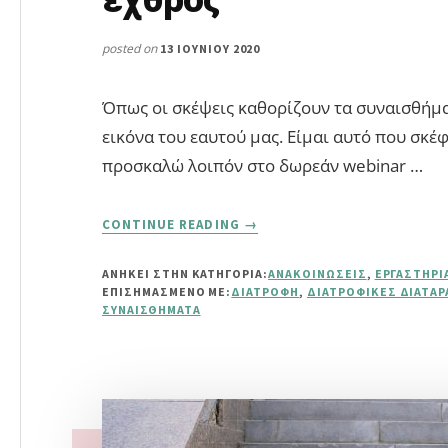
posted on
13 ΙΟΥΝΊΟΥ 2020
Όπως οι σκέψεις καθορίζουν τα συναισθήματ
εικόνα του εαυτού μας. Είμαι αυτό που σκέ
προσκαλώ λοιπόν στο δωρεάν webinar …
ABOUT
CONTINUE READING
→
ΔΩΡΕΆΝ
WEBINAR
ΑΝΗΚΕΙ ΣΤΗΝ ΚΑΤΗΓΟΡΙΑ:
ΑΝΑΚΟΙΝΏΣΕΙΣ
,
ΕΡΓΑΣΤΉΡΙ
“ΔΙΑΤΡΟΦΉ:
ΕΠΙΣΗΜΑΣΜΈΝΟ ΜΕ:
ΔΙΑΤΡΟΦΉ
,
ΔΙΑΤΡΟΦΙΚΈΣ ΔΙΑΤΑΡ
ΣΎΜΜΑΧΟΣ
ΣΥΝΑΙΣΘΉΜΑΤΑ
Ή Ε
ΧΘΡΌΣ”