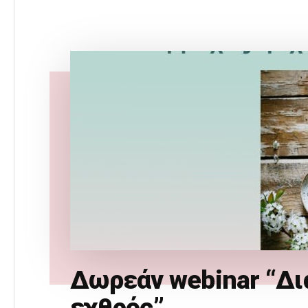
ΕΠΙΒΊΩΣΗΣ
ΓΙΑ
ΝΑ
ΣΏΣΕΙΣ
ΤΗΝ
ΨΥΧΙΚΉ
ΣΟΥ
ΥΓΕΊΑ
Δωρεάν webinar “Δι
εχθρός”