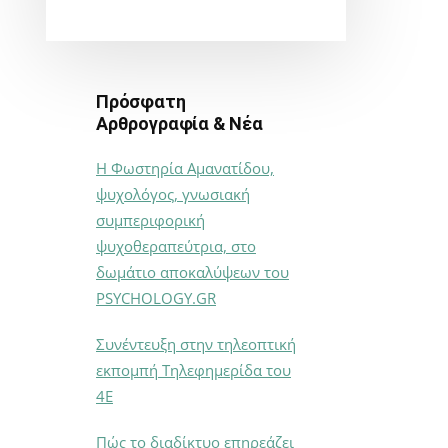
Πρόσφατη
Αρθρογραφία & Νέα
Η Φωστηρία Αμανατίδου,
ψυχολόγος, γνωσιακή
συμπεριφορική
ψυχοθεραπεύτρια, στο
δωμάτιο αποκαλύψεων του
PSYCHOLOGY.GR
Συνέντευξη στην τηλεοπτική
εκπομπή Τηλεφημερίδα του
4Ε
Πώς το διαδίκτυο επηρεάζει