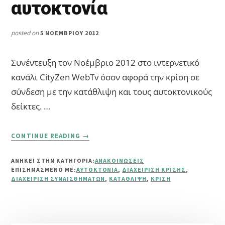
αυτοκτονία
posted on
5 ΝΟΕΜΒΡΊΟΥ 2012
Συνέντευξη τον Νοέμβριο 2012 στο ιντερνετικό
κανάλι CityZen WebTv όσον αφορά την κρίση σε
σύνδεση με την κατάθλιψη και τους αυτοκτονικούς
δείκτες. …
ABOUT
CONTINUE READING
→
ΣΥΝΈΝΤΕΥΞΗ
ΓΙΑ
ΑΝΗΚΕΙ ΣΤΗΝ ΚΑΤΗΓΟΡΙΑ:
ΑΝΑΚΟΙΝΏΣΕΙΣ
ΤΗΝ
ΕΠΙΣΗΜΑΣΜΈΝΟ ΜΕ:
ΑΥΤΟΚΤΟΝΊΑ
,
ΔΙΑΧΕΊΡΙΣΗ ΚΡΊΣΗΣ
,
ΚΡΊΣΗ,
ΔΙΑΧΕΊΡΙΣΗ ΣΥΝΑΙΣΘΗΜΆΤΩΝ
,
ΚΑΤΆΘΛΙΨΗ
,
ΚΡΊΣΗ
ΚΑΤΆΘΛΙΨΗ
ΚΑΙ
ΑΥΤΟΚΤΟΝΊΑ