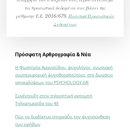
τα προσωπικά δεδομένα σας βάσει της
ρύθμισης Ε.Ε. 2016/679.
Πολιτική Προσωπικών
Δεδομένων
Πρόσφατη Αρθρογραφία & Νέα
Η Φωστηρία Αμανατίδου, ψυχολόγος, γνωσιακή
συμπεριφορική ψυχοθεραπεύτρια, στο δωμάτιο
αποκαλύψεων του PSYCHOLOGY.GR
Συνέντευξη στην τηλεοπτική εκπομπή
Τηλεφημερίδα του 4Ε
Πώς το διαδίκτυο επηρεάζει την ψυχοσύνθεση
των εφήβων