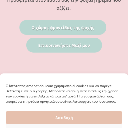
αξίζει .
Ο χώρος φροντίδας της ψυχής
Επικοινωνήστε Μαζί μου
Ο Iστότοπος amanatidou.com χρησιμοποιεί cookies για να παρέχει
βέλτιστη εμπειρία χρήσης. Μπορείτε να αρνηθείτε εντελώς την χρήση
των cookies ή να επιλέξετε κάποια απ' αυτά. Η μη συγκατάθεση σας,
μπορεί να επηρεάσει αρνητικά ορισμένες λειτουργίες του Ιστοτόπου.
© 2026 · ΦΩΣΤΗΡΊΑ ΑΜΑΝΑΤΊΔΟΥ, ΨΥΧΟΛΌΓΟΣ ΚΑΛΑΜΑΡΙΆ
Αποδοχή
ΘΕΣΣΑΛΟΝΊΚΗ - ΕΙΔΙΚΌΣ ΣΤΗ ΓΝΩΣΤΙΚΉ ΣΥΜΠΕΡΙΦΟΡΙΚΉ
ΨΥΧΟΘΕΡΑΠΕΊΑ, ΜΕΤΑΜΟΡΦΏΣΕΩΣ 36 & ΚΟΤΥΏΡΩΝ 38, ΚΑΛΑΜΑΡΙΆ