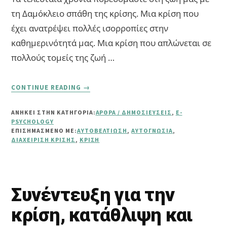
τη Δαμόκλειο σπάθη της κρίσης. Μια κρίση που
έχει ανατρέψει πολλές ισορροπίες στην
καθημερινότητά μας. Μια κρίση που απλώνεται σε
πολλούς τομείς της ζωή …
ABOUT
CONTINUE READING
→
ΜΙΑ
ΑΠΆΝΤΗΣΗ
ΑΝΗΚΕΙ ΣΤΗΝ ΚΑΤΗΓΟΡΙΑ:
ΆΡΘΡΑ / ΔΗΜΟΣΙΕΎΣΕΙΣ
,
E-
ΣΤΗΝ
PSYCHOLOGY
ΚΡΊΣΗ
ΕΠΙΣΗΜΑΣΜΈΝΟ ΜΕ:
ΑΥΤΟΒΕΛΤΊΩΣΗ
,
ΑΥΤΟΓΝΩΣΊΑ
,
ΔΙΑΧΕΊΡΙΣΗ ΚΡΊΣΗΣ
,
ΚΡΊΣΗ
Συνέντευξη για την
κρίση, κατάθλιψη και