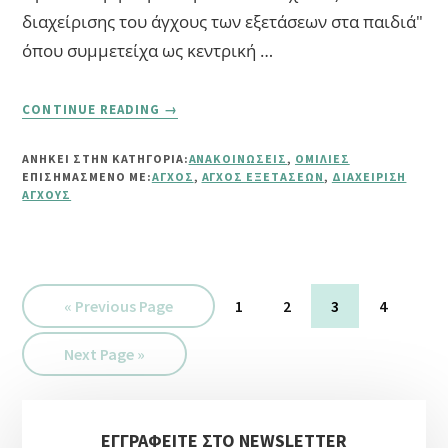
διαχείρισης του άγχους των εξετάσεων στα παιδιά"
όπου συμμετείχα ως κεντρική …
ABOUT
CONTINUE READING
→
ΤΕΧΝΙΚΈΣ
ΔΙΑΧΕΊΡΙΣΗΣ
ΑΝΗΚΕΙ ΣΤΗΝ ΚΑΤΗΓΟΡΙΑ:
ΑΝΑΚΟΙΝΏΣΕΙΣ
,
ΟΜΙΛΊΕΣ
ΆΓΧΟΥΣ
ΕΠΙΣΗΜΑΣΜΈΝΟ ΜΕ:
ΆΓΧΟΣ
,
ΆΓΧΟΣ ΕΞΕΤΆΣΕΩΝ
,
ΔΙΑΧΕΊΡΙΣΗ
ΕΞΕΤΆΣΕΩΝ
ΆΓΧΟΥΣ
Go
Σελίδα
Σελίδα
Σελίδα
Σελίδα
«
Previous Page
1
2
3
4
to
Go
Next Page »
to
Αρχική
ΕΓΓΡΑΦΕΙΤΕ ΣΤΟ NEWSLETTER