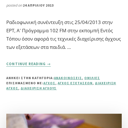
posted on
24 ΑΠΡΙΛΊΟΥ 2013
Ραδιοφωνική συνέντευξη στις 25/04/2013 στην
ΕΡΤ, Α' Πρόγραμμα 102 FM στην εκπομπή Εντός
Τόπου όσον αφορά τις τεχνικές διαχείρισης άγχους
των εξετάσεων στα παιδιά. …
ABOUT
CONTINUE READING
→
ΤΕΧΝΙΚΈΣ
ΔΙΑΧΕΊΡΙΣΗΣ
ΑΝΗΚΕΙ ΣΤΗΝ ΚΑΤΗΓΟΡΙΑ:
ΑΝΑΚΟΙΝΏΣΕΙΣ
,
ΟΜΙΛΊΕΣ
ΆΓΧΟΥΣ
ΕΠΙΣΗΜΑΣΜΈΝΟ ΜΕ:
ΆΓΧΟΣ
,
ΆΓΧΟΣ ΕΞΕΤΆΣΕΩΝ
,
ΔΙΑΧΕΊΡΙΣΗ
ΕΞΕΤΆΣΕΩΝ
ΆΓΧΟΣ
,
ΔΙΑΧΕΊΡΙΣΗ ΆΓΧΟΥΣ