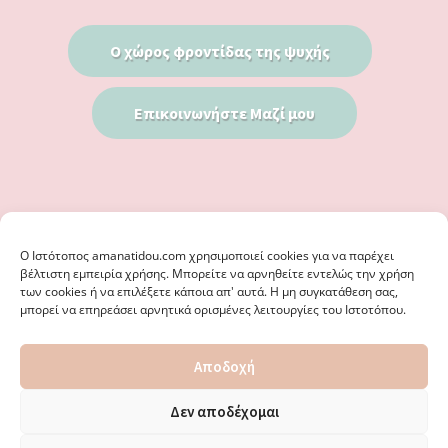
Ο χώρος φροντίδας της ψυχής
Επικοινωνήστε Μαζί μου
Ο Iστότοπος amanatidou.com χρησιμοποιεί cookies για να παρέχει
βέλτιστη εμπειρία χρήσης. Μπορείτε να αρνηθείτε εντελώς την χρήση
των cookies ή να επιλέξετε κάποια απ' αυτά. Η μη συγκατάθεση σας,
μπορεί να επηρεάσει αρνητικά ορισμένες λειτουργίες του Ιστοτόπου.
© 2026 · ΦΩΣΤΗΡΊΑ ΑΜΑΝΑΤΊΔΟΥ, ΨΥΧΟΛΌΓΟΣ ΚΑΛΑΜΑΡΙΆ
Αποδοχή
ΘΕΣΣΑΛΟΝΊΚΗ - ΕΙΔΙΚΌΣ ΣΤΗ ΓΝΩΣΤΙΚΉ ΣΥΜΠΕΡΙΦΟΡΙΚΉ
ΨΥΧΟΘΕΡΑΠΕΊΑ, ΜΕΤΑΜΟΡΦΏΣΕΩΣ 36 & ΚΟΤΥΏΡΩΝ 38, ΚΑΛΑΜΑΡΙΆ
ΘΕΣΣΑΛΟΝΊΚΗ · ΚΑΤΑΣΚΕΥΉ ΑΠΌ
WEBERIENCE
· ΦΙΛΟΞΕΝΊΑ ΑΠΌ
Δεν αποδέχομαι
WPENGINE
·
ΌΡΟΙ ΧΡΉΣΗΣ
·
ΠΟΛΙΤΙΚΉ ΑΠΟΡΡΉΤΟΥ
·
ΠΟΛΙΤΙΚΉ COOKIES
·
ΚΑΜΊΑ ΕΥΘΎΝΗ ΔΕ ΦΈΡΕΙ ΤΟ ΠΑΡΌΝ ΙΣΤΟΛΌΓΙΟ ΓΙΑ ΤΗΝ ΟΡΘΌΤΗΤΑ ΤΩΝ