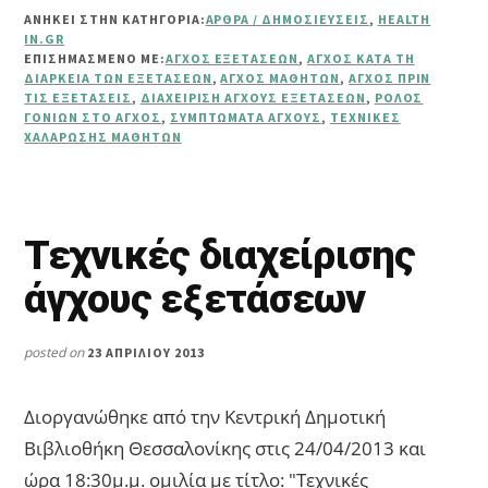
ΕΞΕΤΆΣΕΩΝ:
ΑΝΗΚΕΙ ΣΤΗΝ ΚΑΤΗΓΟΡΙΑ:
ΆΡΘΡΑ / ΔΗΜΟΣΙΕΎΣΕΙΣ
,
HEALTH
ΠΏΣ
IN.GR
Η
ΕΠΙΣΗΜΑΣΜΈΝΟ ΜΕ:
ΆΓΧΟΣ ΕΞΕΤΆΣΕΩΝ
,
ΆΓΧΟΣ ΚΑΤΆ ΤΗ
ΣΩΣΤΉ
ΔΙΆΡΚΕΙΑ ΤΩΝ ΕΞΕΤΆΣΕΩΝ
,
ΆΓΧΟΣ ΜΑΘΗΤΏΝ
,
ΆΓΧΟΣ ΠΡΙΝ
ΤΙΣ ΕΞΕΤΆΣΕΙΣ
,
ΔΙΑΧΕΊΡΙΣΗ ΆΓΧΟΥΣ ΕΞΕΤΆΣΕΩΝ
,
ΡΌΛΟΣ
ΔΙΑΧΕΊΡΙΣΗ
ΓΟΝΙΏΝ ΣΤΟ ΆΓΧΟΣ
,
ΣΥΜΠΤΏΜΑΤΑ ΆΓΧΟΥΣ
,
ΤΕΧΝΙΚΈΣ
ΒΟΗΘΆ
ΧΑΛΆΡΩΣΗΣ ΜΑΘΗΤΏΝ
ΤΟΝ
ΜΑΘΗΤΉ
Τεχνικές διαχείρισης
άγχους εξετάσεων
posted on
23 ΑΠΡΙΛΊΟΥ 2013
Διοργανώθηκε από την Κεντρική Δημοτική
Βιβλιοθήκη Θεσσαλονίκης στις 24/04/2013 και
ώρα 18:30μ.μ. ομιλία με τίτλο: "Τεχνικές