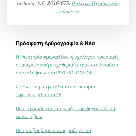
ρύθμισης Ε.Ε. 2016/679.
Πολιτική Προσωπικών
Δεδομένων
Πρόσφατη Αρθρογραφία & Νέα
Η Φωστηρία Αμανατίδου, ψυχολόγος, γνωσιακή
συμπεριφορική ψυχοθεραπεύτρια, στο δωμάτιο
αποκαλύψεων του PSYCHOLOGY.GR
Συνέντευξη στην τηλεοπτική εκπομπή
Τηλεφημερίδα του 4Ε
Πώς το διαδίκτυο επηρεάζει την ψυχοσύνθεση
των εφήβων
Πώς να βοηθήσετε τους μαθητές να