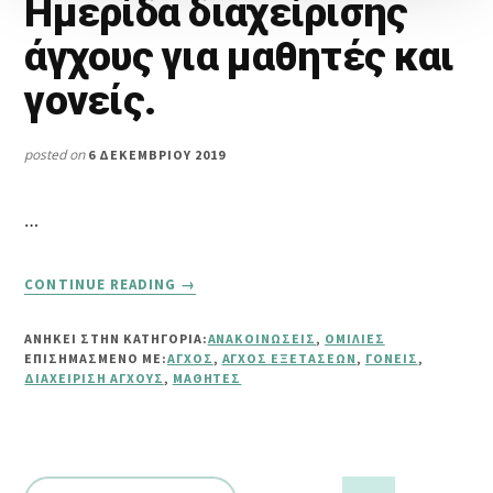
Ημερίδα διαχείρισης
άγχους για μαθητές και
γονείς.
posted on
6 ΔΕΚΕΜΒΡΊΟΥ 2019
…
ABOUT
CONTINUE READING
→
ΗΜΕΡΊΔΑ
ΔΙΑΧΕΊΡΙΣΗΣ
ΑΝΗΚΕΙ ΣΤΗΝ ΚΑΤΗΓΟΡΙΑ:
ΑΝΑΚΟΙΝΏΣΕΙΣ
,
ΟΜΙΛΊΕΣ
ΆΓΧΟΥΣ
ΕΠΙΣΗΜΑΣΜΈΝΟ ΜΕ:
ΆΓΧΟΣ
,
ΆΓΧΟΣ ΕΞΕΤΆΣΕΩΝ
,
ΓΟΝΕΊΣ
,
ΓΙΑ
ΔΙΑΧΕΊΡΙΣΗ ΆΓΧΟΥΣ
,
ΜΑΘΗΤΈΣ
ΜΑΘΗΤΈΣ
ΚΑΙ
ΓΟΝΕΊΣ.