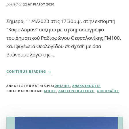
posted on
11 ΑΠΡΙΛΊΟΥ 2020
Σήμερα, 11/4/2020 στις 17:30μ.μ. στην εκπομπή
"Καφέ Ασμάν" συζητώ με τη δημοσιογράφο
του Δημοτικού Ραδιοφώνου Θεσσαλονίκης FM100,
κα. Ιφιγένεια Θεολογίδου σε σχέση με όσα
βιώνουμε λόγω της …
ABOUT
CONTINUE READING
→
ΣΥΝΈΝΤΕΥΞΗ
ΣΤΟ
ΑΝΗΚΕΙ ΣΤΗΝ ΚΑΤΗΓΟΡΙΑ:
ΟΜΙΛΊΕΣ
,
ΑΝΑΚΟΙΝΏΣΕΙΣ
FM100
ΕΠΙΣΗΜΑΣΜΈΝΟ ΜΕ:
ΆΓΧΟΣ
,
ΔΙΑΧΕΊΡΙΣΗ ΆΓΧΟΥΣ
,
ΚΟΡΟΝΑΪΌΣ
ΓΙΑ
ΤΗΝ
ΨΥΧΙΚΉ
ΔΙΑΧΕΊΡΙΣΗ
ΤΗΣ
ΠΑΝΔΗΜΊΑΣ