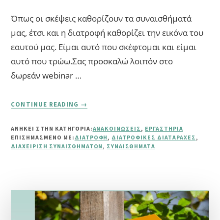
Όπως οι σκέψεις καθορίζουν τα συναισθήματά
μας, έτσι και η διατροφή καθορίζει την εικόνα του
εαυτού μας. Είμαι αυτό που σκέφτομαι και είμαι
αυτό που τρώω.Σας προσκαλώ λοιπόν στο
δωρεάν webinar …
ABOUT
CONTINUE READING
→
ΔΩΡΕΆΝ
WEBINAR
ΑΝΗΚΕΙ ΣΤΗΝ ΚΑΤΗΓΟΡΙΑ:
ΑΝΑΚΟΙΝΏΣΕΙΣ
,
ΕΡΓΑΣΤΉΡΙΑ
“ΔΙΑΤΡΟΦΉ:
ΕΠΙΣΗΜΑΣΜΈΝΟ ΜΕ:
ΔΙΑΤΡΟΦΉ
,
ΔΙΑΤΡΟΦΙΚΈΣ ΔΙΑΤΑΡΑΧΈΣ
,
ΣΎΜΜΑΧΟΣ
ΔΙΑΧΕΊΡΙΣΗ ΣΥΝΑΙΣΘΗΜΆΤΩΝ
,
ΣΥΝΑΙΣΘΉΜΑΤΑ
Ή Ε
ΧΘΡΌΣ”