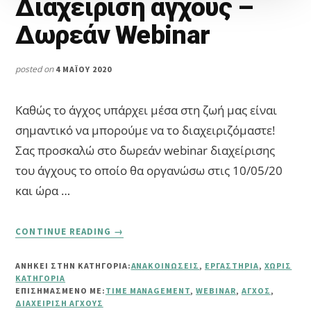
Διαχείριση άγχους –
Δωρεάν Webinar
posted on
4 ΜΑΪ́ΟΥ 2020
Καθώς το άγχος υπάρχει μέσα στη ζωή μας είναι
σημαντικό να μπορούμε να το διαχειριζόμαστε!
Σας προσκαλώ στο δωρεάν webinar διαχείρισης
του άγχους το οποίο θα οργανώσω στις 10/05/20
και ώρα …
ABOUT
CONTINUE READING
→
ΔΙΑΧΕΊΡΙΣΗ
ΆΓΧΟΥΣ
ΑΝΗΚΕΙ ΣΤΗΝ ΚΑΤΗΓΟΡΙΑ:
ΑΝΑΚΟΙΝΏΣΕΙΣ
,
ΕΡΓΑΣΤΉΡΙΑ
,
ΧΩΡΊΣ
–
ΚΑΤΗΓΟΡΊΑ
ΔΩΡΕΆΝ
ΕΠΙΣΗΜΑΣΜΈΝΟ ΜΕ:
TIME MANAGEMENT
,
WEBINAR
,
ΆΓΧΟΣ
,
WEBINAR
ΔΙΑΧΕΊΡΙΣΗ ΆΓΧΟΥΣ