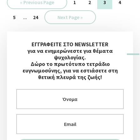
Go
Σελίδα
Σελίδα
Σελίδα
Σελίδα
«
Previous Page
1
2
3
4
to
Interim
Σελίδα
…
Σελίδα
Go
5
24
Next Page »
pages
to
omitted
Αρχική
ΕΓΓΡΑΦΕΙΤΕ ΣΤΟ NEWSLETTER
Πλευρική
για να ενημερώνεστε για θέματα
Στήλη
ψυχολογίας.
Δώρο το πρωτότυπο τετράδιο
ευγνωμοσύνης, για να εστιάσετε στη
θετική πλευρά της ζωής!