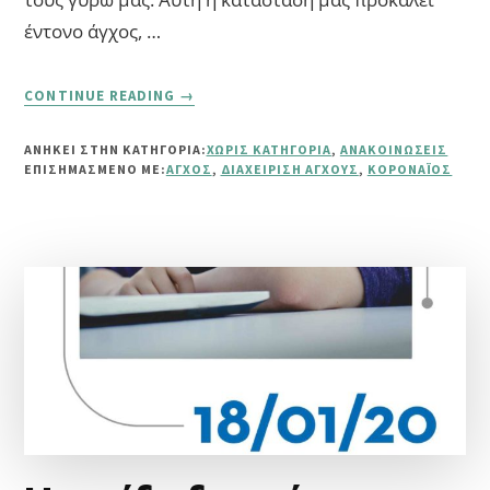
έντονο άγχος, …
ABOUT
CONTINUE READING
→
“ΠΑΙΧΝΊΔΙ
ΠΡΌΚΛΗΣΗΣ
ΑΝΗΚΕΙ ΣΤΗΝ ΚΑΤΗΓΟΡΙΑ:
ΧΩΡΊΣ ΚΑΤΗΓΟΡΊΑ
,
ΑΝΑΚΟΙΝΏΣΕΙΣ
7
ΕΠΙΣΗΜΑΣΜΈΝΟ ΜΕ:
ΆΓΧΟΣ
,
ΔΙΑΧΕΊΡΙΣΗ ΆΓΧΟΥΣ
,
ΚΟΡΟΝΑΪΌΣ
ΗΜΕΡΏΝ
ΔΙΑΧΕΊΡΙΣΗΣ
ΤΟΥ
ΆΓΧΟΥΣ”