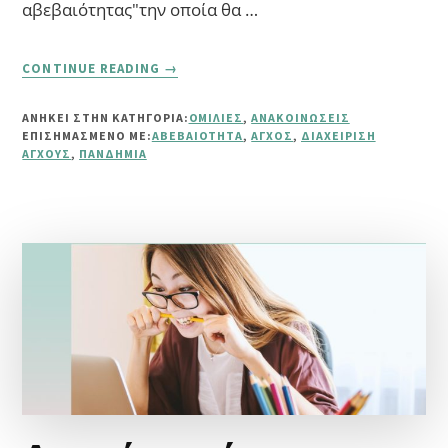
αβεβαιότητας"την οποία θα …
ABOUT
CONTINUE READING
→
ΔΙΑΔΙΚΤΥΑΚΉ
ΣΥΖΉΤΗΣΗ:
ΑΝΗΚΕΙ ΣΤΗΝ ΚΑΤΗΓΟΡΙΑ:
ΟΜΙΛΊΕΣ
,
ΑΝΑΚΟΙΝΏΣΕΙΣ
ΔΙΑΧΕΊΡΙΣΗ
ΕΠΙΣΗΜΑΣΜΈΝΟ ΜΕ:
ΑΒΕΒΑΙΌΤΗΤΑ
,
ΆΓΧΟΣ
,
ΔΙΑΧΕΊΡΙΣΗ
ΤΗΣ
ΆΓΧΟΥΣ
,
ΠΑΝΔΗΜΊΑ
ΑΒΕΒΑΙΌΤΗΤΑΣ