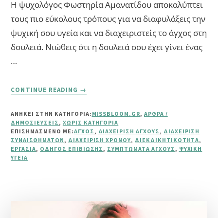
Η ψυχολόγος Φωστηρία Αμανατίδου αποκαλύπτει
τους πιο εύκολους τρόπους για να διαφυλάξεις την
ψυχική σου υγεία και να διαχειριστείς το άγχος στη
δουλειά. Νιώθεις ότι η δουλειά σου έχει γίνει ένας
…
ABOUT
CONTINUE READING
→
ΆΓΧΟΣ
ΣΤΗΝ
ΑΝΗΚΕΙ ΣΤΗΝ ΚΑΤΗΓΟΡΙΑ:
MISSBLOOM.GR
,
ΆΡΘΡΑ /
ΕΡΓΑΣΊΑ:
ΔΗΜΟΣΙΕΎΣΕΙΣ
,
ΧΩΡΊΣ ΚΑΤΗΓΟΡΊΑ
ΟΔΗΓΌΣ
ΕΠΙΣΗΜΑΣΜΈΝΟ ΜΕ:
ΆΓΧΟΣ
,
ΔΙΑΧΕΊΡΙΣΗ ΆΓΧΟΥΣ
,
ΔΙΑΧΕΊΡΙΣΗ
ΕΠΙΒΊΩΣΗΣ
ΣΥΝΑΙΣΘΗΜΆΤΩΝ
,
ΔΙΑΧΕΊΡΙΣΗ ΧΡΌΝΟΥ
,
ΔΙΕΚΔΙΚΗΤΙΚΌΤΗΤΑ
,
ΕΡΓΑΣΊΑ
,
ΟΔΗΓΌΣ ΕΠΙΒΊΩΣΗΣ
,
ΣΥΜΠΤΏΜΑΤΑ ΆΓΧΟΥΣ
,
ΨΥΧΙΚΉ
ΓΙΑ
ΥΓΕΊΑ
ΝΑ
ΣΏΣΕΙΣ
ΤΗΝ
ΨΥΧΙΚΉ
ΣΟΥ
ΥΓΕΊΑ