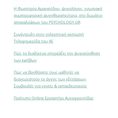
Η Φωστηρία Αμανατίδου, ψυχολόγος, γνωσιακή
συμπεριφορική ψυχοθεραπεύτρια, στο δωμάτιο
αποκαλύψεων του PSYCHOLOGY.GR
Συνέντευξη στην τηλεοπτική εκπομπή
Τηλεφημερίδα του 4Ε
Πώς το διαδίκτυο επηρεάζει την ψυχοσύνθεση
των εφήβων
Πώς να βοηθήσετε τους μαθητές να
διαχειριστούν το άγχος των εξετάσεων-
Συμβουλές για γονείς & εκπαιδευτικούς
Πρότυπο Online Εργαστήρι Αυτοφροντίδας