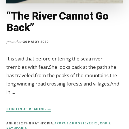
“The River Cannot Go
Back”
posted on
30 ΜΑΪ́ΟΥ 2020
It is said that before entering the seaa river
trembles with fear.She looks back at the path she
has traveled,from the peaks of the mountains,the
long winding road crossing forests and villages.And
in …
ABOUT
CONTINUE READING
→
“THE
RIVER
ΑΝΗΚΕΙ ΣΤΗΝ ΚΑΤΗΓΟΡΙΑ:
ΆΡΘΡΑ / ΔΗΜΟΣΙΕΎΣΕΙΣ
,
ΧΩΡΊΣ
CANNOT
ΚΑΤΗΓΟΡΊΑ