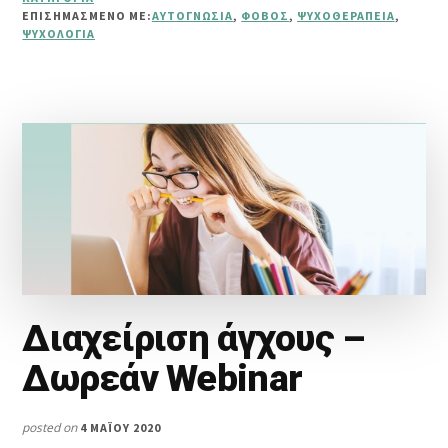
GO
ΕΠΙΣΗΜΑΣΜΈΝΟ ΜΕ:
ΑΥΤΟΓΝΩΣΊΑ
,
ΦΌΒΟΣ
,
ΨΥΧΟΘΕΡΑΠΕΊΑ
,
BACK”
ΨΥΧΟΛΟΓΊΑ
Διαχείριση άγχους –
Δωρεάν Webinar
posted on
4 ΜΑΪ́ΟΥ 2020