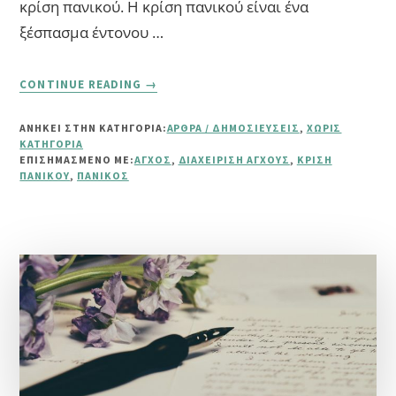
κρίση πανικού. Η κρίση πανικού είναι ένα
ξέσπασμα έντονου …
ABOUT
CONTINUE READING
→
ΚΡΊΣΗ
ΠΑΝΙΚΟΎ:
ΑΝΗΚΕΙ ΣΤΗΝ ΚΑΤΗΓΟΡΙΑ:
ΆΡΘΡΑ / ΔΗΜΟΣΙΕΎΣΕΙΣ
,
ΧΩΡΊΣ
ΤΊ
ΚΑΤΗΓΟΡΊΑ
ΕΊΝΑΙ,
ΕΠΙΣΗΜΑΣΜΈΝΟ ΜΕ:
ΆΓΧΟΣ
,
ΔΙΑΧΕΊΡΙΣΗ ΆΓΧΟΥΣ
,
ΚΡΊΣΗ
ΑΊΤΙΑ
ΠΑΝΙΚΟΎ
,
ΠΑΝΙΚΌΣ
ΚΑΙ
ΠΏΣ
ΤΗ
ΔΙΑΧΕΙΡΙΖΌΜΑΣΤΕ