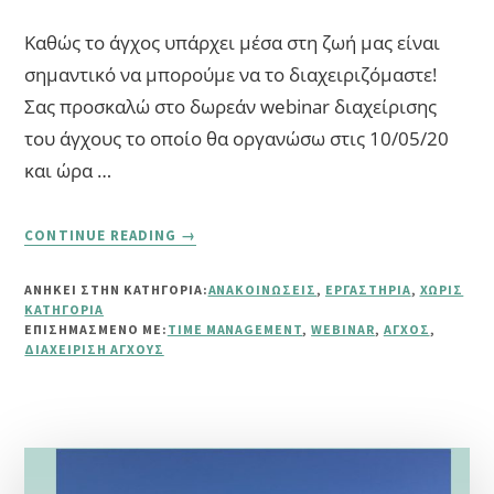
Καθώς το άγχος υπάρχει μέσα στη ζωή μας είναι
σημαντικό να μπορούμε να το διαχειριζόμαστε!
Σας προσκαλώ στο δωρεάν webinar διαχείρισης
του άγχους το οποίο θα οργανώσω στις 10/05/20
και ώρα …
ABOUT
CONTINUE READING
→
ΔΙΑΧΕΊΡΙΣΗ
ΆΓΧΟΥΣ
ΑΝΗΚΕΙ ΣΤΗΝ ΚΑΤΗΓΟΡΙΑ:
ΑΝΑΚΟΙΝΏΣΕΙΣ
,
ΕΡΓΑΣΤΉΡΙΑ
,
ΧΩΡΊΣ
–
ΚΑΤΗΓΟΡΊΑ
ΔΩΡΕΆΝ
ΕΠΙΣΗΜΑΣΜΈΝΟ ΜΕ:
TIME MANAGEMENT
,
WEBINAR
,
ΆΓΧΟΣ
,
WEBINAR
ΔΙΑΧΕΊΡΙΣΗ ΆΓΧΟΥΣ