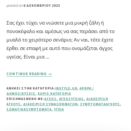
posted on
6 ΔΕΚΕΜΒΡΊΟΥ 2023
Σας έχει τύχει να νιώσετε μια μικρή ζάλη ή
πονοκέφαλο και αμέσως να σας περάσει από το
μυαλό το χειρότερο σενάριο; Αν ναι, τότε έχετε
έρθει σε επαφή με αυτό που ονομάζεται άγχος
υγείας. Είναι μια …
ABOUT
CONTINUE READING
→
ΆΓΧΟΣ
ΥΓΕΊΑΣ:
ΑΝΗΚΕΙ ΣΤΗΝ ΚΑΤΗΓΟΡΙΑ:
INSTYLE.GR
,
ΆΡΘΡΑ /
ΠΏΣ
ΔΗΜΟΣΙΕΎΣΕΙΣ
,
ΧΩΡΊΣ ΚΑΤΗΓΟΡΊΑ
ΝΑ
ΕΠΙΣΗΜΑΣΜΈΝΟ ΜΕ:
ΆΓΧΟΣ
,
ΆΓΧΟΣΥΓΕΊΑΣ
,
ΔΙΑΧΕΊΡΙΣΗ
ΤΟ
ΆΓΧΟΥΣ
,
ΔΙΑΧΕΊΡΙΣΗ ΣΥΝΑΙΣΘΗΜΆΤΩΝ
,
ΣΥΜΠΤΏΜΑΤΑΆΓΧΟΥΣ
,
ΣΩΜΑΤΙΚΆΣΥΜΠΤΏΜΑΤΑ
,
ΥΓΕΊΑ
ΑΝΑΓΝΩΡΊΣΕΤΕ
ΚΑΙ
ΝΑ
ΤΟ