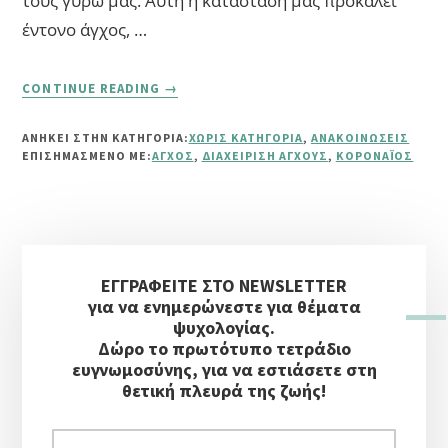
τους γύρω μας. Αυτή η κατάσταση μας προκαλεί
έντονο άγχος, …
ABOUT
CONTINUE READING
→
“ΠΑΙΧΝΊΔΙ
ΠΡΌΚΛΗΣΗΣ
ΑΝΗΚΕΙ ΣΤΗΝ ΚΑΤΗΓΟΡΙΑ:
ΧΩΡΊΣ ΚΑΤΗΓΟΡΊΑ
,
ΑΝΑΚΟΙΝΏΣΕΙΣ
7
ΕΠΙΣΗΜΑΣΜΈΝΟ ΜΕ:
ΆΓΧΟΣ
,
ΔΙΑΧΕΊΡΙΣΗ ΆΓΧΟΥΣ
,
ΚΟΡΟΝΑΪΌΣ
ΗΜΕΡΏΝ
ΔΙΑΧΕΊΡΙΣΗΣ
ΤΟΥ
ΆΓΧΟΥΣ”
Αρχική
ΕΓΓΡΑΦΕΙΤΕ ΣΤΟ NEWSLETTER
Πλευρική
για να ενημερώνεστε για θέματα
Στήλη
ψυχολογίας.
Δώρο το πρωτότυπο τετράδιο
ευγνωμοσύνης, για να εστιάσετε στη
θετική πλευρά της ζωής!