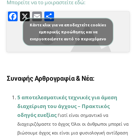
Μπορείτε να το μοιραστείτε εδώ:
F
X
E
Μ
a
m
οι
Κάντε κλικ για να αποδεχτείτε cookies
εμπορικής προώθησης και να
c
ai
ρ
ενεργοποιήσετε αυτό το περιεχόμενο
e
l
α
b
σ
o
τε
o
ίτ
Συναφής Αρθρογραφία & Νέα:
k
ε
5 αποτελεσματικές τεχνικές για άμεση
διαχείριση του άγχους – Πρακτικός
οδηγός ευεξίας
Γιατί είναι σημαντικό να
διαχειριζόμαστε το άγχος Όλοι οι άνθρωποι μπορεί να
βιώσουμε άγχος και είναι μια φυσιολογική αντίδραση