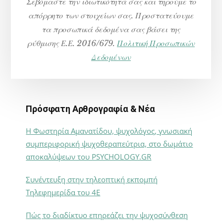
Σεβόμαστε την ιδιωτικότητά σας και τηρούμε το
απόρρητο των στοιχείων σας. Προστατεύουμε
τα προσωπικά δεδομένα σας βάσει της
ρύθμισης Ε.Ε. 2016/679.
Πολιτική Προσωπικών
Δεδομένων
Πρόσφατη Αρθρογραφία & Νέα
Η Φωστηρία Αμανατίδου, ψυχολόγος, γνωσιακή
συμπεριφορική ψυχοθεραπεύτρια, στο δωμάτιο
αποκαλύψεων του PSYCHOLOGY.GR
Συνέντευξη στην τηλεοπτική εκπομπή
Τηλεφημερίδα του 4Ε
Πώς το διαδίκτυο επηρεάζει την ψυχοσύνθεση