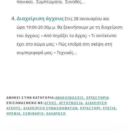
πανικού, Συμπτώματα, Συνοδές...
Διαχείριση άγχους
Στις 28 Ιανουαρίου και
ώρα 19:00-20:30μ.μ. θα ξεκινήσουμε με τη διαχείριση
του άγχους: • Από πηγάζει το άγχος; • Τι αντίκτυπο
έχει στο σώμα μας; • Πώς επιδρά στη σκέψη-στη
συμπεριφορά μας; • Tεχνικές...
ΑΝΗΚΕΙ ΣΤΗΝ ΚΑΤΗΓΟΡΙΑ:
ΑΝΑΚΟΙΝΏΣΕΙΣ
,
ΕΡΓΑΣΤΉΡΙΑ
ΕΠΙΣΗΜΑΣΜΈΝΟ ΜΕ:
ΆΓΧΟΣ
,
ΑΥΤΟΓΝΩΣΊΑ
,
ΔΙΑΧΕΊΡΙΣΗ
ΆΓΧΟΥΣ
,
ΔΙΑΧΕΊΡΙΣΗ ΣΥΝΑΙΣΘΗΜΆΤΩΝ
,
ΕΡΓΑΣΤΉΡΙ
,
ΕΥΕΞΊΑ
,
ΗΡΕΜΊΑ
,
ΣΕΜΙΝΆΡΙΟ
,
ΧΑΛΆΡΩΣΗ