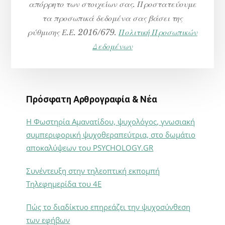
απόρρητο των στοιχείων σας. Προστατεύουμε
τα προσωπικά δεδομένα σας βάσει της
ρύθμισης Ε.Ε. 2016/679.
Πολιτική Προσωπικών
Δεδομένων
Πρόσφατη Αρθρογραφία & Νέα
Η Φωστηρία Αμανατίδου, ψυχολόγος, γνωσιακή
συμπεριφορική ψυχοθεραπεύτρια, στο δωμάτιο
αποκαλύψεων του PSYCHOLOGY.GR
Συνέντευξη στην τηλεοπτική εκπομπή
Τηλεφημερίδα του 4Ε
Πώς το διαδίκτυο επηρεάζει την ψυχοσύνθεση
των εφήβων