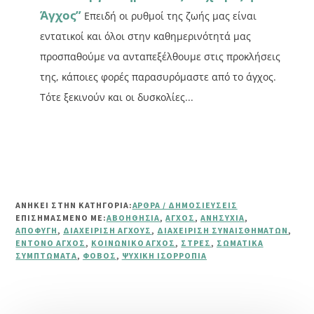
Άγχος”
Επειδή οι ρυθμοί της ζωής μας είναι
εντατικοί και όλοι στην καθημερινότητά μας
προσπαθούμε να ανταπεξέλθουμε στις προκλήσεις
της, κάποιες φορές παρασυρόμαστε από το άγχος.
Τότε ξεκινούν και οι δυσκολίες...
ΑΝΗΚΕΙ ΣΤΗΝ ΚΑΤΗΓΟΡΙΑ:
ΆΡΘΡΑ / ΔΗΜΟΣΙΕΎΣΕΙΣ
ΕΠΙΣΗΜΑΣΜΈΝΟ ΜΕ:
ΑΒΟΗΘΗΣΊΑ
,
ΆΓΧΟΣ
,
ΑΝΗΣΥΧΊΑ
,
ΑΠΟΦΥΓΉ
,
ΔΙΑΧΕΊΡΙΣΗ ΆΓΧΟΥΣ
,
ΔΙΑΧΕΊΡΙΣΗ ΣΥΝΑΙΣΘΗΜΆΤΩΝ
,
ΈΝΤΟΝΟ ΆΓΧΟΣ
,
ΚΟΙΝΩΝΙΚΌ ΆΓΧΟΣ
,
ΣΤΡΕΣ
,
ΣΩΜΑΤΙΚΆ
ΣΥΜΠΤΏΜΑΤΑ
,
ΦΌΒΟΣ
,
ΨΥΧΙΚΉ ΙΣΟΡΡΟΠΊΑ