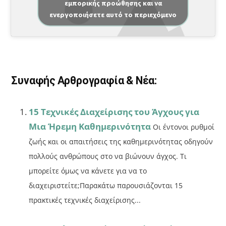
εμπορικής προώθησης και να
c
ai
ρ
ενεργοποιήσετε αυτό το περιεχόμενο
e
l
α
b
σ
o
τε
o
ίτ
Συναφής Αρθρογραφία & Νέα:
k
ε
15 Τεχνικές Διαχείρισης του Άγχους για
Μια Ήρεμη Καθημερινότητα
Οι έντονοι ρυθμοί
ζωής και οι απαιτήσεις της καθημερινότητας οδηγούν
πολλούς ανθρώπους στο να βιώνουν άγχος. Τι
μπορείτε όμως να κάνετε για να το
διαχειριστείτε;Παρακάτω παρουσιάζονται 15
πρακτικές τεχνικές διαχείρισης...