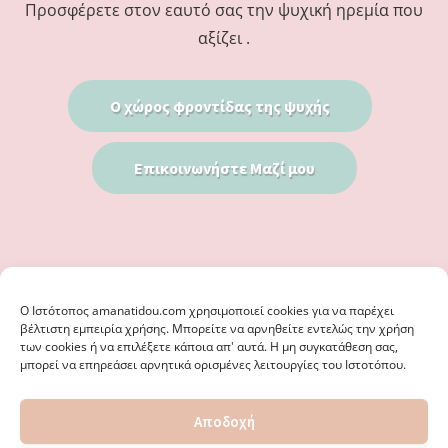
Προσφέρετε στον εαυτό σας την ψυχική ηρεμία που
αξίζει .
Ο χώρος φροντίδας της ψυχής
Επικοινωνήστε Μαζί μου
Ο Iστότοπος amanatidou.com χρησιμοποιεί cookies για να παρέχει
βέλτιστη εμπειρία χρήσης. Μπορείτε να αρνηθείτε εντελώς την χρήση
των cookies ή να επιλέξετε κάποια απ' αυτά. Η μη συγκατάθεση σας,
μπορεί να επηρεάσει αρνητικά ορισμένες λειτουργίες του Ιστοτόπου.
© 2026 · ΦΩΣΤΗΡΊΑ ΑΜΑΝΑΤΊΔΟΥ, ΨΥΧΟΛΌΓΟΣ ΚΑΛΑΜΑΡΙΆ
Αποδοχή
ΘΕΣΣΑΛΟΝΊΚΗ - ΕΙΔΙΚΌΣ ΣΤΗ ΓΝΩΣΤΙΚΉ ΣΥΜΠΕΡΙΦΟΡΙΚΉ
ΨΥΧΟΘΕΡΑΠΕΊΑ, ΜΕΤΑΜΟΡΦΏΣΕΩΣ 36 & ΚΟΤΥΏΡΩΝ 38, ΚΑΛΑΜΑΡΙΆ