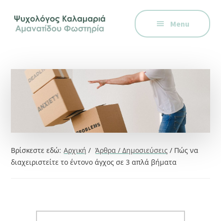
Additional
Skip
Skip
Skip
Ψυχολόγος
to
to
to
menu
Menu
main
primary
footer
στην
content
sidebar
Καλαμαριά,
Θεσσαλονίκη,
ειδικός
στη
Γνωστική
Συμπεριφορική
Θεραπεία.
Ψυχοθεραπεία
Βρίσκεστε εδώ:
Αρχική
/
Άρθρα / Δημοσιεύσεις
/
Πώς να
μέσω
διαχειριστείτε το έντονο άγχος σε 3 απλά βήματα
Skype,
συνεδρίες
online.
Search