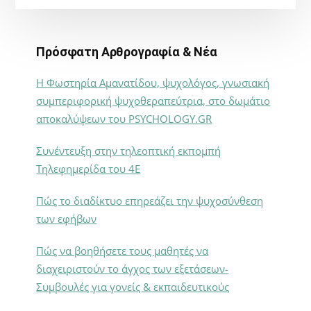
Πρόσφατη Αρθρογραφία & Νέα
Η Φωστηρία Αμανατίδου, ψυχολόγος, γνωσιακή
συμπεριφορική ψυχοθεραπεύτρια, στο δωμάτιο
αποκαλύψεων του PSYCHOLOGY.GR
Συνέντευξη στην τηλεοπτική εκπομπή
Τηλεφημερίδα του 4Ε
Πώς το διαδίκτυο επηρεάζει την ψυχοσύνθεση
των εφήβων
Πώς να βοηθήσετε τους μαθητές να
διαχειριστούν το άγχος των εξετάσεων-
Συμβουλές για γονείς & εκπαιδευτικούς