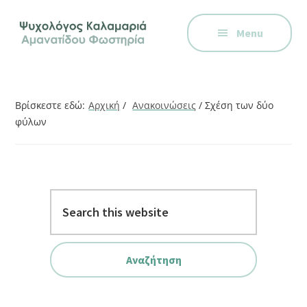
Additional
Skip
Skip
Skip
Ψυχολόγος
to
to
to
menu
Menu
main
primary
footer
στην
content
sidebar
Καλαμαριά,
Θεσσαλονίκη,
ειδικός
Βρίσκεστε εδώ:
Αρχική
/
Ανακοινώσεις
/
Σχέση των δύο
στη
φύλων
Γνωστική
Συμπεριφορική
Θεραπεία.
Ψυχοθεραπεία
Search
μέσω
this
Skype,
website
συνεδρίες
online.