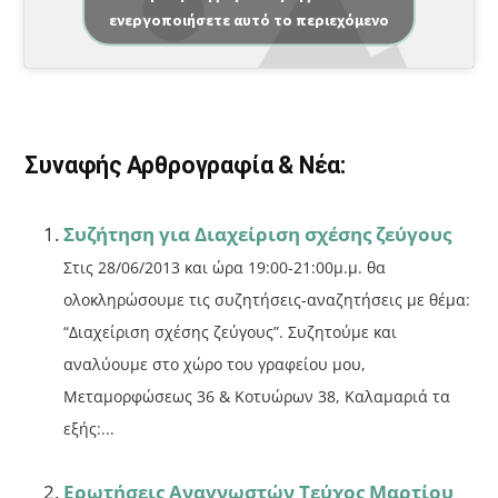
c
ai
ρ
ενεργοποιήσετε αυτό το περιεχόμενο
e
l
α
b
σ
o
τε
o
ίτ
Συναφής Αρθρογραφία & Νέα:
k
ε
Συζήτηση για Διαχείριση σχέσης ζεύγους
Στις 28/06/2013 και ώρα 19:00-21:00μ.μ. θα
ολοκληρώσουμε τις συζητήσεις-αναζητήσεις με θέμα:
“Διαχείριση σχέσης ζεύγους”. Συζητούμε και
αναλύουμε στο χώρο του γραφείου μου,
Μεταμορφώσεως 36 & Κοτυώρων 38, Καλαμαριά τα
εξής:...
Ερωτήσεις Αναγνωστών Τεύχος Μαρτίου