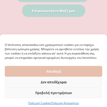
Επικοινωνήστε Μαζί μου
Ο Iστότοπος amanatidou.com χρησιμοποιεί cookies για να παρέχει
βέλτιστη εμπειρία χρήσης. Μπορείτε να αρνηθείτε εντελώς την χρήση
των cookies ή να επιλέξετε κάποια απ' αυτά. Η μη συγκατάθεση σας,
μπορεί να επηρεάσει αρνητικά ορισμένες λειτουργίες του Ιστοτόπου.
© 2026 · ΦΩΣΤΗΡΊΑ ΑΜΑΝΑΤΊΔΟΥ, ΨΥΧΟΛΌΓΟΣ ΚΑΛΑΜΑΡΙΆ
Αποδοχή
ΘΕΣΣΑΛΟΝΊΚΗ - ΕΙΔΙΚΌΣ ΣΤΗ ΓΝΩΣΤΙΚΉ ΣΥΜΠΕΡΙΦΟΡΙΚΉ
ΨΥΧΟΘΕΡΑΠΕΊΑ, ΜΕΤΑΜΟΡΦΏΣΕΩΣ 36 & ΚΟΤΥΏΡΩΝ 38, ΚΑΛΑΜΑΡΙΆ
ΘΕΣΣΑΛΟΝΊΚΗ · ΚΑΤΑΣΚΕΥΉ ΑΠΌ
WEBERIENCE
· ΦΙΛΟΞΕΝΊΑ ΑΠΌ
Δεν αποδέχομαι
WPENGINE
·
ΌΡΟΙ ΧΡΉΣΗΣ
·
ΠΟΛΙΤΙΚΉ ΑΠΟΡΡΉΤΟΥ
·
ΠΟΛΙΤΙΚΉ COOKIES
·
ΚΑΜΊΑ ΕΥΘΎΝΗ ΔΕ ΦΈΡΕΙ ΤΟ ΠΑΡΌΝ ΙΣΤΟΛΌΓΙΟ ΓΙΑ ΤΗΝ ΟΡΘΌΤΗΤΑ ΤΩΝ
Προβολή προτιμήσεων
ΔΙΕΥΘΎΝΣΕΩΝ ΚΑΙ ΑΛΛΑΓΏΝ. · ΑΠΑΓΟΡΕΎΕΤΑΙ ΑΥΣΤΗΡΆ Η
ΑΝΑΔΗΜΟΣΊΕΥΣΗ ΠΕΡΙΕΧΟΜΈΝΟΥ ΧΩΡΊΣ ΈΓΓΡΑΦΗ ΆΔΕΙΑ.
Πολιτική Cookies
Πολιτική Απορρήτου