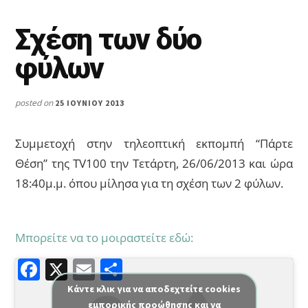
Σχέση των δύο
φύλων
posted on
25 ΙΟΥΝΊΟΥ 2013
Συμμετοχή στην τηλεοπτική εκπομπή “Πάρτε
Θέση” της TV100 την Τετάρτη, 26/06/2013 και ώρα
18:40μ.μ. όπου μίλησα για τη σχέση των 2 φύλων.
Μπορείτε να το μοιραστείτε εδώ:
F
X
E
Μ
a
m
οι
Κάντε κλικ για να αποδεχτείτε cookies
εμπορικής προώθησης και να