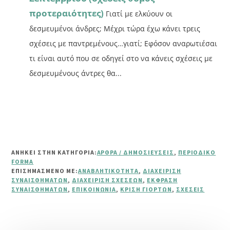
προτεραιότητες)
Γιατί με ελκύουν οι
δεσμευμένοι άνδρες; Μέχρι τώρα έχω κάνει τρεις
σχέσεις με παντρεμένους…γιατί; Εφόσον αναρωτιέσαι
τι είναι αυτό που σε οδηγεί στο να κάνεις σχέσεις με
δεσμευμένους άντρες θα...
ΑΝΗΚΕΙ ΣΤΗΝ ΚΑΤΗΓΟΡΙΑ:
ΆΡΘΡΑ / ΔΗΜΟΣΙΕΎΣΕΙΣ
,
ΠΕΡΙΟΔΙΚΌ
FORMA
ΕΠΙΣΗΜΑΣΜΈΝΟ ΜΕ:
ΑΝΑΒΛΗΤΙΚΌΤΗΤΑ
,
ΔΙΑΧΕΊΡΙΣΗ
ΣΥΝΑΙΣΘΗΜΆΤΩΝ
,
ΔΙΑΧΕΊΡΙΣΗ ΣΧΈΣΕΩΝ
,
ΈΚΦΡΑΣΗ
ΣΥΝΑΙΣΘΗΜΆΤΩΝ
,
ΕΠΙΚΟΙΝΩΝΊΑ
,
ΚΡΊΣΗ ΓΙΟΡΤΏΝ
,
ΣΧΈΣΕΙΣ