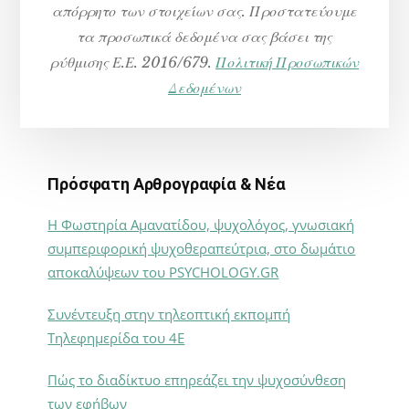
απόρρητο των στοιχείων σας. Προστατεύουμε
τα προσωπικά δεδομένα σας βάσει της
ρύθμισης Ε.Ε. 2016/679.
Πολιτική Προσωπικών
Δεδομένων
Πρόσφατη Αρθρογραφία & Νέα
Η Φωστηρία Αμανατίδου, ψυχολόγος, γνωσιακή
συμπεριφορική ψυχοθεραπεύτρια, στο δωμάτιο
αποκαλύψεων του PSYCHOLOGY.GR
Συνέντευξη στην τηλεοπτική εκπομπή
Τηλεφημερίδα του 4Ε
Πώς το διαδίκτυο επηρεάζει την ψυχοσύνθεση
των εφήβων