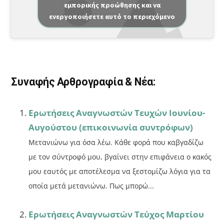
εμπορικής προώθησης και να
c
ai
ρ
ενεργοποιήσετε αυτό το περιεχόμενο
e
l
α
b
σ
o
τε
o
ίτ
Συναφής Αρθρογραφία & Νέα:
k
ε
Ερωτήσεις Αναγνωστών Τευχών Ιουνίου-
Αυγούστου (επικοινωνία συντρόφων)
Μετανιώνω για όσα λέω. Κάθε φορά που καβγαδίζω
με τον σύντροφό μου, βγαίνει στην επιφάνεια ο κακός
μου εαυτός με αποτέλεσμα να ξεστομίζω λόγια για τα
οποία μετά μετανιώνω. Πως μπορώ...
Ερωτήσεις Αναγνωστών Τεύχος Μαρτίου