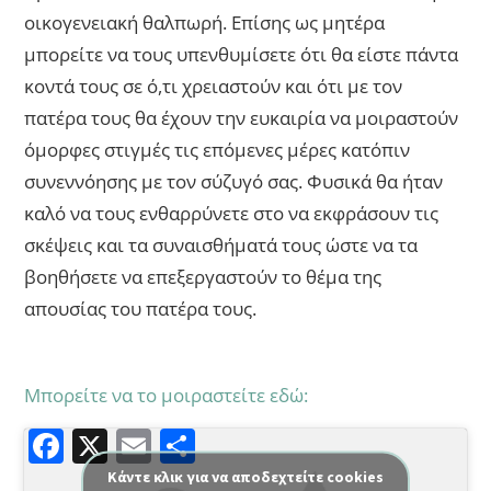
οικογενειακή θαλπωρή. Επίσης ως μητέρα
μπορείτε να τους υπενθυμίσετε ότι θα είστε πάντα
κοντά τους σε ό,τι χρειαστούν και ότι με τον
πατέρα τους θα έχουν την ευκαιρία να μοιραστούν
όμορφες στιγμές τις επόμενες μέρες κατόπιν
συνεννόησης με τον σύζυγό σας. Φυσικά θα ήταν
καλό να τους ενθαρρύνετε στο να εκφράσουν τις
σκέψεις και τα συναισθήματά τους ώστε να τα
βοηθήσετε να επεξεργαστούν το θέμα της
απουσίας του πατέρα τους.
Μπορείτε να το μοιραστείτε εδώ:
F
X
E
Μ
a
m
οι
Κάντε κλικ για να αποδεχτείτε cookies