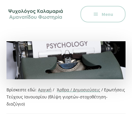
Additional
Skip
Skip
Skip
Ψυχολόγος
to
to
to
menu
Menu
main
primary
footer
στην
content
sidebar
Καλαμαριά,
Θεσσαλονίκη,
ειδικός
στη
Γνωστική
Συμπεριφορική
Θεραπεία.
Ψυχοθεραπεία
Βρίσκεστε εδώ:
Αρχική
/
Άρθρα / Δημοσιεύσεις
/
Ερωτήσεις
μέσω
Τεύχους Ιανουαρίου (θλίψη γιορτών-στοχοθέτηση-
Skype,
διαζύγιο)
συνεδρίες
online.