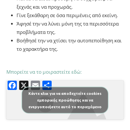
ξεχνάς και να προχωράς.
Γίνε ξεκάθαρη σε όσα περιμένεις από εκείνη.
Άφησέ την να λύνει μόνη της τα περισσότερα
προβλήματα της.
Βοήθησέ την να χτίσει την αυτοπεποίθηση και
το χαρακτήρα της.
Μπορείτε να το μοιραστείτε εδώ:
F
X
E
Μ
a
m
οι
Κάντε κλικ για να αποδεχτείτε cookies
εμπορικής προώθησης και να
c
ai
ρ
ενεργοποιήσετε αυτό το περιεχόμενο
e
l
α
b
σ