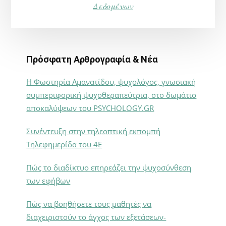
Δεδομένων
Πρόσφατη Αρθρογραφία & Νέα
Η Φωστηρία Αμανατίδου, ψυχολόγος, γνωσιακή
συμπεριφορική ψυχοθεραπεύτρια, στο δωμάτιο
αποκαλύψεων του PSYCHOLOGY.GR
Συνέντευξη στην τηλεοπτική εκπομπή
Τηλεφημερίδα του 4Ε
Πώς το διαδίκτυο επηρεάζει την ψυχοσύνθεση
των εφήβων
Πώς να βοηθήσετε τους μαθητές να
διαχειριστούν το άγχος των εξετάσεων-