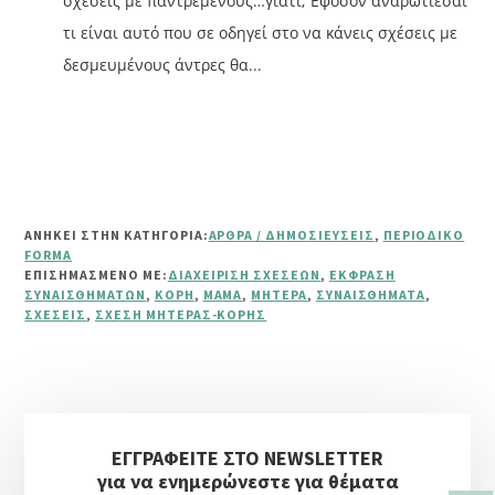
σχέσεις με παντρεμένους…γιατί; Εφόσον αναρωτιέσαι
τι είναι αυτό που σε οδηγεί στο να κάνεις σχέσεις με
δεσμευμένους άντρες θα...
ΑΝΗΚΕΙ ΣΤΗΝ ΚΑΤΗΓΟΡΙΑ:
ΆΡΘΡΑ / ΔΗΜΟΣΙΕΎΣΕΙΣ
,
ΠΕΡΙΟΔΙΚΌ
FORMA
ΕΠΙΣΗΜΑΣΜΈΝΟ ΜΕ:
ΔΙΑΧΕΊΡΙΣΗ ΣΧΈΣΕΩΝ
,
ΈΚΦΡΑΣΗ
ΣΥΝΑΙΣΘΗΜΆΤΩΝ
,
ΚΌΡΗ
,
ΜΑΜΆ
,
ΜΗΤΈΡΑ
,
ΣΥΝΑΙΣΘΉΜΑΤΑ
,
ΣΧΈΣΕΙΣ
,
ΣΧΈΣΗ ΜΗΤΈΡΑΣ-ΚΌΡΗΣ
Αρχική
ΕΓΓΡΑΦΕΙΤΕ ΣΤΟ NEWSLETTER
Πλευρική
για να ενημερώνεστε για θέματα