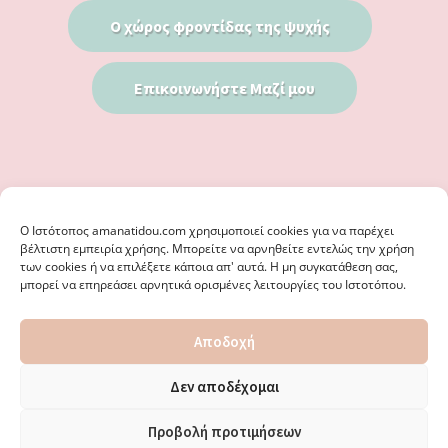
Ο χώρος φροντίδας της ψυχής
Επικοινωνήστε Μαζί μου
Ο Iστότοπος amanatidou.com χρησιμοποιεί cookies για να παρέχει
βέλτιστη εμπειρία χρήσης. Μπορείτε να αρνηθείτε εντελώς την χρήση
των cookies ή να επιλέξετε κάποια απ' αυτά. Η μη συγκατάθεση σας,
μπορεί να επηρεάσει αρνητικά ορισμένες λειτουργίες του Ιστοτόπου.
© 2026 · ΦΩΣΤΗΡΊΑ ΑΜΑΝΑΤΊΔΟΥ, ΨΥΧΟΛΌΓΟΣ ΚΑΛΑΜΑΡΙΆ
Αποδοχή
ΘΕΣΣΑΛΟΝΊΚΗ - ΕΙΔΙΚΌΣ ΣΤΗ ΓΝΩΣΤΙΚΉ ΣΥΜΠΕΡΙΦΟΡΙΚΉ
ΨΥΧΟΘΕΡΑΠΕΊΑ, ΜΕΤΑΜΟΡΦΏΣΕΩΣ 36 & ΚΟΤΥΏΡΩΝ 38, ΚΑΛΑΜΑΡΙΆ
ΘΕΣΣΑΛΟΝΊΚΗ · ΚΑΤΑΣΚΕΥΉ ΑΠΌ
WEBERIENCE
· ΦΙΛΟΞΕΝΊΑ ΑΠΌ
Δεν αποδέχομαι
WPENGINE
·
ΌΡΟΙ ΧΡΉΣΗΣ
·
ΠΟΛΙΤΙΚΉ ΑΠΟΡΡΉΤΟΥ
·
ΠΟΛΙΤΙΚΉ COOKIES
·
ΚΑΜΊΑ ΕΥΘΎΝΗ ΔΕ ΦΈΡΕΙ ΤΟ ΠΑΡΌΝ ΙΣΤΟΛΌΓΙΟ ΓΙΑ ΤΗΝ ΟΡΘΌΤΗΤΑ ΤΩΝ
Προβολή προτιμήσεων
ΔΙΕΥΘΎΝΣΕΩΝ ΚΑΙ ΑΛΛΑΓΏΝ. · ΑΠΑΓΟΡΕΎΕΤΑΙ ΑΥΣΤΗΡΆ Η