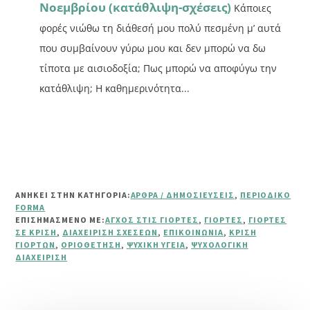
Νοεμβρίου (κατάθλιψη-σχέσεις)
Κάποιες
φορές νιώθω τη διάθεσή μου πολύ πεσμένη μ’ αυτά
που συμβαίνουν γύρω μου και δεν μπορώ να δω
τίποτα με αισιοδοξία; Πως μπορώ να αποφύγω την
κατάθλιψη; Η καθημερινότητα...
ΑΝΗΚΕΙ ΣΤΗΝ ΚΑΤΗΓΟΡΙΑ:
ΆΡΘΡΑ / ΔΗΜΟΣΙΕΎΣΕΙΣ
,
ΠΕΡΙΟΔΙΚΌ
FORMA
ΕΠΙΣΗΜΑΣΜΈΝΟ ΜΕ:
ΆΓΧΟΣ ΣΤΙΣ ΓΙΟΡΤΈΣ
,
ΓΙΟΡΤΈΣ
,
ΓΙΟΡΤΈΣ
ΣΕ ΚΡΊΣΗ
,
ΔΙΑΧΕΊΡΙΣΗ ΣΧΈΣΕΩΝ
,
ΕΠΙΚΟΙΝΩΝΊΑ
,
ΚΡΊΣΗ
ΓΙΟΡΤΏΝ
,
ΟΡΙΟΘΈΤΗΣΗ
,
ΨΥΧΙΚΉ ΥΓΕΊΑ
,
ΨΥΧΟΛΟΓΙΚΉ
ΔΙΑΧΕΊΡΙΣΗ