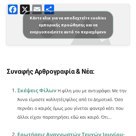
F
X
E
Μ
a
m
οι
Κάντε κλικ για να αποδεχτείτε cookies
εμπορικής προώθησης και να
c
ai
ρ
ενεργοποιήσετε αυτό το περιεχόμενο
e
l
α
b
σ
o
τε
o
ίτ
Συναφής Αρθρογραφία & Νέα:
k
ε
Σκέψεις Φίλων
Η φίλη μου με αντιγράφει Με την
Άννα είμαστε κολλητές/φίλες από το Δημοτικό. Όσο
περνάει ο καιρός όμως μου γίνεται φανερό κάτι που
άλλοι είχαν παρατηρήσει εδώ και καιρό. Ότι...
Ερωτήσεις Αναγνωστών Τευχών Ιουνίου-