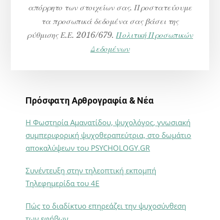
απόρρητο των στοιχείων σας. Προστατεύουμε
τα προσωπικά δεδομένα σας βάσει της
ρύθμισης Ε.Ε. 2016/679.
Πολιτική Προσωπικών
Δεδομένων
Πρόσφατη Αρθρογραφία & Νέα
Η Φωστηρία Αμανατίδου, ψυχολόγος, γνωσιακή
συμπεριφορική ψυχοθεραπεύτρια, στο δωμάτιο
αποκαλύψεων του PSYCHOLOGY.GR
Συνέντευξη στην τηλεοπτική εκπομπή
Τηλεφημερίδα του 4Ε
Πώς το διαδίκτυο επηρεάζει την ψυχοσύνθεση
των εφήβων