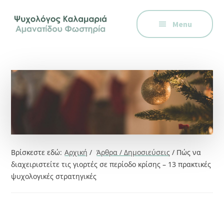
Additional
Skip
Skip
Skip
Ψυχολόγος
to
to
to
menu
Menu
main
primary
footer
στην
content
sidebar
Καλαμαριά,
Θεσσαλονίκη,
ειδικός
στη
Γνωστική
Συμπεριφορική
Θεραπεία.
Ψυχοθεραπεία
Βρίσκεστε εδώ:
Αρχική
/
Άρθρα / Δημοσιεύσεις
/
Πώς να
μέσω
διαχειριστείτε τις γιορτές σε περίοδο κρίσης – 13 πρακτικές
Skype,
ψυχολογικές στρατηγικές
συνεδρίες
online.