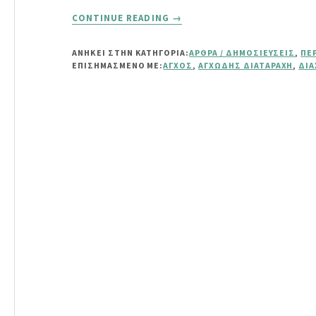
ABOUT
CONTINUE READING
→
ΔΥΣΚΟΛΕΎΕΣΤΕ
ΝΑ
ΑΝΗΚΕΙ ΣΤΗΝ ΚΑΤΗΓΟΡΙΑ:
ΆΡΘΡΑ / ΔΗΜΟΣΙΕΎΣΕΙΣ
,
ΠΕ
ΚΑΤΑΠΙΕΊΤΕ;
ΕΠΙΣΗΜΑΣΜΈΝΟ ΜΕ:
ΆΓΧΟΣ
,
ΑΓΧΏΔΗΣ ΔΙΑΤΑΡΑΧΉ
,
ΔΙΑ