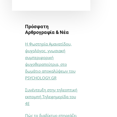
Πρόσφατη
Αρθρογραφία & Νέα
Η Φωστηρία Αμανατίδου,
ψυχολόγος, γνωσιακή
συμπεριφορική
ψυχοθεραπεύτρια, στο
δωμάτιο αποκαλύψεων του
PSYCHOLOGY.GR
Συνέντευξη στην τηλεοπτική
εκπομπή Τηλεφημερίδα του
4Ε
Πώς το διαδίκτυο επηρεάζει