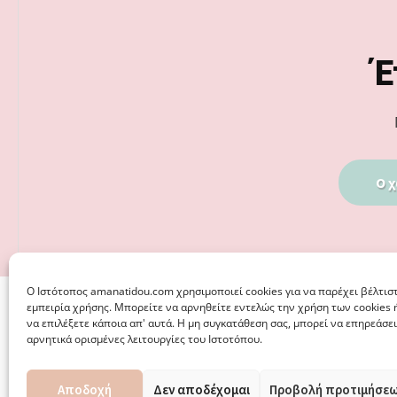
Footer
Έ
Ο χ
Ο Iστότοπος amanatidou.com χρησιμοποιεί cookies για να παρέχει βέλτισ
εμπειρία χρήσης. Μπορείτε να αρνηθείτε εντελώς την χρήση των cookies 
να επιλέξετε κάποια απ' αυτά. Η μη συγκατάθεση σας, μπορεί να επηρεάσει
αρνητικά ορισμένες λειτουργίες του Ιστοτόπου.
Αποδοχή
Δεν αποδέχομαι
Προβολή προτιμήσε
© 2026 · ΦΩΣΤΗΡΊΑ ΑΜΑΝΑΤΊΔΟΥ, ΨΥΧΟΛΌΓΟΣ ΚΑΛΑΜΑΡ