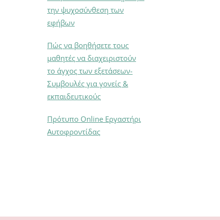
την ψυχοσύνθεση των
εφήβων
Πώς να βοηθήσετε τους
μαθητές να διαχειριστούν
το άγχος των εξετάσεων-
Συμβουλές για γονείς &
εκπαιδευτικούς
Πρότυπο Online Εργαστήρι
Αυτοφροντίδας