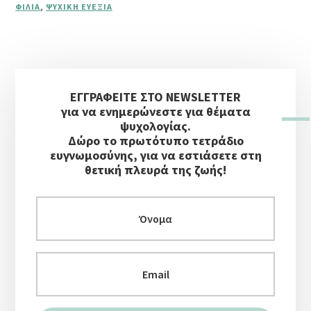
ΦΙΛΊΑ
,
ΨΥΧΙΚΉ ΕΥΕΞΊΑ
ΠΡΟΣΩΠΙΚΆ
ΌΡΙΑ
–
ΣΥΜΒΟΥΛΈΣ
Αρχική
ΨΥΧΙΚΉΣ
ΕΥΕΞΊΑΣ
ΕΓΓΡΑΦΕΙΤΕ ΣΤΟ NEWSLETTER
Πλευρική
για να ενημερώνεστε για θέματα
Στήλη
ψυχολογίας.
Δώρο το πρωτότυπο τετράδιο
ευγνωμοσύνης, για να εστιάσετε στη
θετική πλευρά της ζωής!