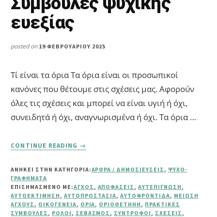
Συμβουλές ψυχικής
ευεξίας
posted on
19 ΦΕΒΡΟΥΑΡΊΟΥ 2025
Τί είναι τα όρια Τα όρια είναι οι προσωπικοί
κανόνες που θέτουμε στις σχέσεις μας. Αφορούν
όλες τις σχέσεις και μπορεί να είναι υγιή ή όχι,
συνειδητά ή όχι, αναγνωρισμένα ή όχι. Τα όρια …
ABOUT
CONTINUE READING
→
ΠΏΣ
ΝΑ
ΑΝΗΚΕΙ ΣΤΗΝ ΚΑΤΗΓΟΡΙΑ:
ΆΡΘΡΑ / ΔΗΜΟΣΙΕΎΣΕΙΣ
,
ΨΥΧΟ-
ΜΕΙΏΣΕΤΕ
ΓΡΑΦΉΜΑΤΑ
ΤΟ
ΕΠΙΣΗΜΑΣΜΈΝΟ ΜΕ:
ΆΓΧΟΣ
,
ΑΠΟΦΆΣΕΙΣ
,
ΑΥΤΕΠΊΓΝΩΣΗ
,
ΆΓΧΟΣ
ΑΥΤΟΕΚΤΊΜΗΣΗ
,
ΑΥΤΟΠΡΟΣΤΑΣΊΑ
,
ΑΥΤΟΦΡΟΝΤΊΔΑ
,
ΜΕΊΩΣΗ
ΆΓΧΟΥΣ
,
ΟΙΚΟΓΈΝΕΙΑ
,
ΌΡΙΑ
,
ΟΡΙΟΘΈΤΗΗΗ
,
ΠΡΑΚΤΙΚΈΣ
ΘΈΤΟΝΤΑΣ
ΣΥΜΒΟΥΛΈΣ
,
ΡΌΛΟΙ
,
ΣΕΒΑΣΜΌΣ
,
ΣΎΝΤΡΟΦΟΙ
,
ΣΧΈΣΕΙΣ
,
ΥΓΙΉ