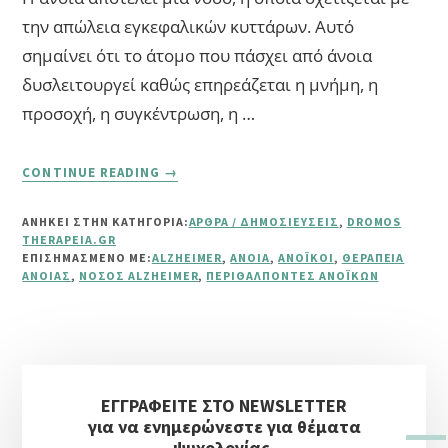
την απώλεια εγκεφαλικών κυττάρων. Αυτό
σημαίνει ότι το άτομο που πάσχει από άνοια
δυσλειτουργεί καθώς επηρεάζεται η μνήμη, η
προσοχή, η συγκέντρωση, η …
ABOUT
CONTINUE READING
→
ΆΝΟΙΑ
ΚΑΙ
ΑΝΗΚΕΙ ΣΤΗΝ ΚΑΤΗΓΟΡΙΑ:
ΆΡΘΡΑ / ΔΗΜΟΣΙΕΎΣΕΙΣ
,
DROMOS
ΝΌΣΟΣ
THERAPEIA.GR
ALZHEIMER
ΕΠΙΣΗΜΑΣΜΈΝΟ ΜΕ:
ALZHEIMER
,
ΆΝΟΙΑ
,
ΑΝΟΪΚΟΊ
,
ΘΕΡΑΠΕΊΑ
ΆΝΟΙΑΣ
,
ΝΌΣΟΣ ALZHEIMER
,
ΠΕΡΙΘΆΛΠΟΝΤΕΣ ΑΝΟΪΚΏΝ
Αρχική
ΕΓΓΡΑΦΕΙΤΕ ΣΤΟ NEWSLETTER
Πλευρική
για να ενημερώνεστε για θέματα
ψυχολογίας.