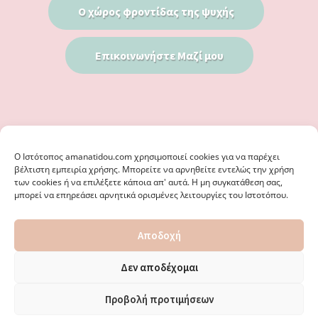
Ο χώρος φροντίδας της ψυχής
Επικοινωνήστε Μαζί μου
Ο Iστότοπος amanatidou.com χρησιμοποιεί cookies για να παρέχει
βέλτιστη εμπειρία χρήσης. Μπορείτε να αρνηθείτε εντελώς την χρήση
των cookies ή να επιλέξετε κάποια απ' αυτά. Η μη συγκατάθεση σας,
μπορεί να επηρεάσει αρνητικά ορισμένες λειτουργίες του Ιστοτόπου.
© 2026 · ΦΩΣΤΗΡΊΑ ΑΜΑΝΑΤΊΔΟΥ, ΨΥΧΟΛΌΓΟΣ ΚΑΛΑΜΑΡΙΆ
Αποδοχή
ΘΕΣΣΑΛΟΝΊΚΗ - ΕΙΔΙΚΌΣ ΣΤΗ ΓΝΩΣΤΙΚΉ ΣΥΜΠΕΡΙΦΟΡΙΚΉ
ΨΥΧΟΘΕΡΑΠΕΊΑ, ΜΕΤΑΜΟΡΦΏΣΕΩΣ 36 & ΚΟΤΥΏΡΩΝ 38, ΚΑΛΑΜΑΡΙΆ
ΘΕΣΣΑΛΟΝΊΚΗ · ΚΑΤΑΣΚΕΥΉ ΑΠΌ
WEBERIENCE
· ΦΙΛΟΞΕΝΊΑ ΑΠΌ
Δεν αποδέχομαι
WPENGINE
·
ΌΡΟΙ ΧΡΉΣΗΣ
·
ΠΟΛΙΤΙΚΉ ΑΠΟΡΡΉΤΟΥ
·
ΠΟΛΙΤΙΚΉ COOKIES
·
ΚΑΜΊΑ ΕΥΘΎΝΗ ΔΕ ΦΈΡΕΙ ΤΟ ΠΑΡΌΝ ΙΣΤΟΛΌΓΙΟ ΓΙΑ ΤΗΝ ΟΡΘΌΤΗΤΑ ΤΩΝ
Προβολή προτιμήσεων
ΔΙΕΥΘΎΝΣΕΩΝ ΚΑΙ ΑΛΛΑΓΏΝ. · ΑΠΑΓΟΡΕΎΕΤΑΙ ΑΥΣΤΗΡΆ Η
ΑΝΑΔΗΜΟΣΊΕΥΣΗ ΠΕΡΙΕΧΟΜΈΝΟΥ ΧΩΡΊΣ ΈΓΓΡΑΦΗ ΆΔΕΙΑ.