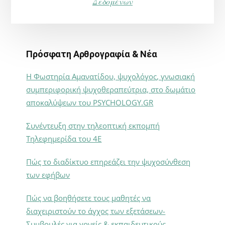
Δεδομένων
Πρόσφατη Αρθρογραφία & Νέα
Η Φωστηρία Αμανατίδου, ψυχολόγος, γνωσιακή
συμπεριφορική ψυχοθεραπεύτρια, στο δωμάτιο
αποκαλύψεων του PSYCHOLOGY.GR
Συνέντευξη στην τηλεοπτική εκπομπή
Τηλεφημερίδα του 4Ε
Πώς το διαδίκτυο επηρεάζει την ψυχοσύνθεση
των εφήβων
Πώς να βοηθήσετε τους μαθητές να
διαχειριστούν το άγχος των εξετάσεων-
Συμβουλές για γονείς & εκπαιδευτικούς