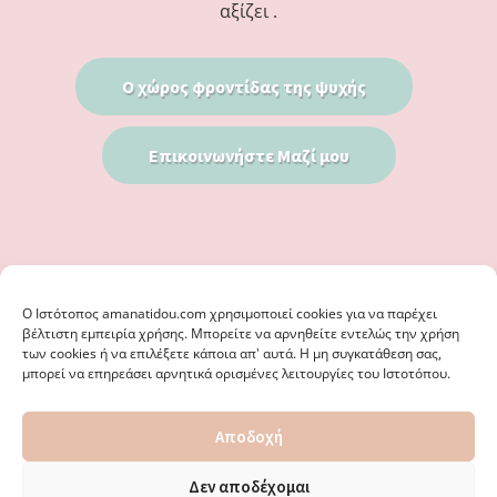
αξίζει .
Ο χώρος φροντίδας της ψυχής
Επικοινωνήστε Μαζί μου
Ο Iστότοπος amanatidou.com χρησιμοποιεί cookies για να παρέχει
βέλτιστη εμπειρία χρήσης. Μπορείτε να αρνηθείτε εντελώς την χρήση
των cookies ή να επιλέξετε κάποια απ' αυτά. Η μη συγκατάθεση σας,
μπορεί να επηρεάσει αρνητικά ορισμένες λειτουργίες του Ιστοτόπου.
© 2026 · ΦΩΣΤΗΡΊΑ ΑΜΑΝΑΤΊΔΟΥ, ΨΥΧΟΛΌΓΟΣ ΚΑΛΑΜΑΡΙΆ
Αποδοχή
ΘΕΣΣΑΛΟΝΊΚΗ - ΕΙΔΙΚΌΣ ΣΤΗ ΓΝΩΣΤΙΚΉ ΣΥΜΠΕΡΙΦΟΡΙΚΉ
ΨΥΧΟΘΕΡΑΠΕΊΑ, ΜΕΤΑΜΟΡΦΏΣΕΩΣ 36 & ΚΟΤΥΏΡΩΝ 38, ΚΑΛΑΜΑΡΙΆ
ΘΕΣΣΑΛΟΝΊΚΗ · ΚΑΤΑΣΚΕΥΉ ΑΠΌ
WEBERIENCE
· ΦΙΛΟΞΕΝΊΑ ΑΠΌ
Δεν αποδέχομαι