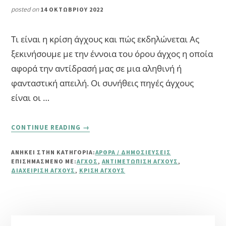
posted on
14 ΟΚΤΩΒΡΊΟΥ 2022
Τι είναι η κρίση άγχους και πώς εκδηλώνεται Ας
ξεκινήσουμε με την έννοια του όρου άγχος η οποία
αφορά την αντίδρασή μας σε μια αληθινή ή
φανταστική απειλή. Οι συνήθεις πηγές άγχους
είναι οι …
ABOUT
CONTINUE READING
→
ΚΡΊΣΗ
ΆΓΧΟΥΣ:
ΑΝΗΚΕΙ ΣΤΗΝ ΚΑΤΗΓΟΡΙΑ:
ΆΡΘΡΑ / ΔΗΜΟΣΙΕΎΣΕΙΣ
ΠΏΣ
ΕΠΙΣΗΜΑΣΜΈΝΟ ΜΕ:
ΆΓΧΟΣ
,
ΑΝΤΙΜΕΤΏΠΙΣΗ ΆΓΧΟΥΣ
,
ΝΑ
ΔΙΑΧΕΊΡΙΣΗ ΆΓΧΟΥΣ
,
ΚΡΊΣΗ ΆΓΧΟΥΣ
ΤΗΝ
ΑΝΑΓΝΩΡΊΣΕΤΕ
ΚΑΙ
ΝΑ
Αρχική
ΤΗΝ