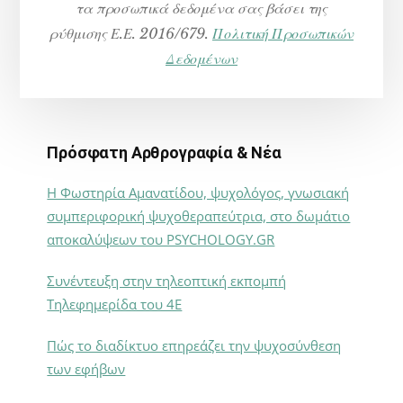
τα προσωπικά δεδομένα σας βάσει της
ρύθμισης Ε.Ε. 2016/679.
Πολιτική Προσωπικών
Δεδομένων
Πρόσφατη Αρθρογραφία & Νέα
Η Φωστηρία Αμανατίδου, ψυχολόγος, γνωσιακή
συμπεριφορική ψυχοθεραπεύτρια, στο δωμάτιο
αποκαλύψεων του PSYCHOLOGY.GR
Συνέντευξη στην τηλεοπτική εκπομπή
Τηλεφημερίδα του 4Ε
Πώς το διαδίκτυο επηρεάζει την ψυχοσύνθεση
των εφήβων