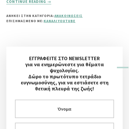
CONTINUE READING
→
ΚΑΛΩΣΌΡΙΣΜΑ
ΣΤΟ
ΑΝΗΚΕΙ ΣΤΗΝ ΚΑΤΗΓΟΡΙΑ:
ΑΝΑΚΟΙΝΏΣΕΙΣ
ΝΈΟ
ΕΠΙΣΗΜΑΣΜΈΝΟ ΜΕ:
ΚΑΝΆΛΙ YOUTUBE
ΜΟΥ
ΚΑΝΆΛΙ
ΣΤΟ
YOUTUBE
Αρχική
ΕΓΓΡΑΦΕΙΤΕ ΣΤΟ NEWSLETTER
Πλευρική
για να ενημερώνεστε για θέματα
Στήλη
ψυχολογίας.
Δώρο το πρωτότυπο τετράδιο
ευγνωμοσύνης, για να εστιάσετε στη
θετική πλευρά της ζωής!