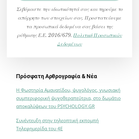
Σεβόμαστε την ιδιωτικότητά σας και τηρούμε το
απόρρητο των στοιχείων σας. Προστατεύουμε
τα προσωπικά δεδομένα σας βάσει της
ρύθμισης Ε.Ε. 2016/679.
Πολιτική Προσωπικών
Δεδομένων
Πρόσφατη Αρθρογραφία & Νέα
Η Φωστηρία Αμανατίδου, ψυχολόγος, γνωσιακή
συμπεριφορική ψυχοθεραπεύτρια, στο δωμάτιο
αποκαλύψεων του PSYCHOLOGY.GR
Συνέντευξη στην τηλεοπτική εκπομπή
Τηλεφημερίδα του 4Ε