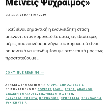
Μείνεις Ψύχραιμος»
posted on
13 ΜΑΡΤΊΟΥ 2020
Γιατί είναι σημαντική η ενσυνείδητη στάση
απέναντι στον κοροναϊό Σε αυτές τις ιδιαίτερες
μέρες που διανύουμε λόγω του κοροναϊού είναι
σημαντικό να υπενθυμίσουμε στον εαυτό μας πως
προστατεύουμε …
ABOUT
CONTINUE READING
→
6
ΒΉΜΑΤΑ
ΑΝΗΚΕΙ ΣΤΗΝ ΚΑΤΗΓΟΡΙΑ:
ΆΡΘΡΑ / ΔΗΜΟΣΙΕΎΣΕΙΣ
ΕΝΣΥΝΕΊΔΗΤΗΣ
ΕΠΙΣΗΜΑΣΜΈΝΟ ΜΕ:
COVID19
,
ΑΓΆΠΗ
,
ΆΓΧΟΣ
,
ΑΝΑΠΝΟΉ
,
ΣΤΆΣΗΣ
ΔΙΑΧΕΊΡΙΣΗ ΆΓΧΟΥΣ
,
ΕΝΣΥΝΕΊΔΗΤΗ ΣΤΆΣΗ
,
ΑΠΈΝΑΝΤΙ
ΕΝΣΥΝΕΙΔΗΤΌΤΗΤΑ
,
ΚΟΡΟΝΟΪΌΣ
,
ΠΡΟΣΤΑΣΊΑ
,
ΤΕΧΝΟΛΟΓΊΑ
,
ΨΥΧΙΚΉ ΥΓΕΊΑ
ΣΤΟΝ
ΚΟΡΟΝΑΪΌ–