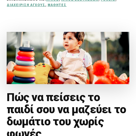
ΓΙΑ
ΔΙΑΧΕΊΡΙΣΗ ΆΓΧΟΥΣ
,
ΜΑΘΗΤΈΣ
ΜΑΘΗΤΈΣ
ΚΑΙ
ΓΟΝΕΊΣ.
Πώς να πείσεις το
παιδί σου να μαζεύει το
δωμάτιο του χωρίς
φωνές