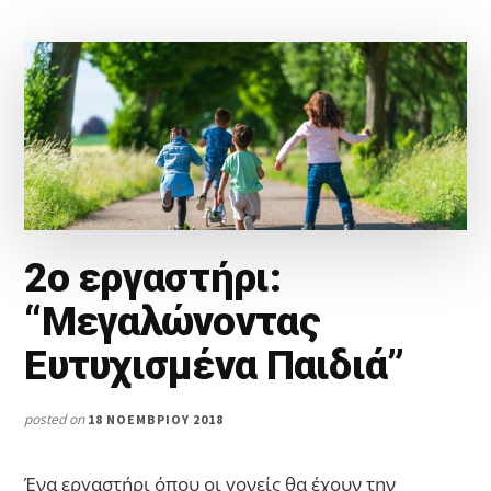
ΤΟ
ΔΩΜΆΤΙΟ
ΤΟΥ
ΧΩΡΊΣ
ΦΩΝΈΣ
2o εργαστήρι:
“Μεγαλώνοντας
Ευτυχισμένα Παιδιά”
posted on
18 ΝΟΕΜΒΡΊΟΥ 2018
Ένα εργαστήρι όπου οι γονείς θα έχουν την