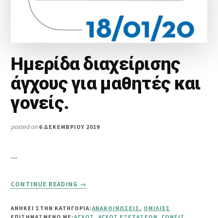
Ημερίδα διαχείρισης
άγχους για μαθητές και
γονείς.
posted on
6 ΔΕΚΕΜΒΡΊΟΥ 2019
…
ABOUT
CONTINUE READING
→
ΗΜΕΡΊΔΑ
ΔΙΑΧΕΊΡΙΣΗΣ
ΑΝΗΚΕΙ ΣΤΗΝ ΚΑΤΗΓΟΡΙΑ:
ΑΝΑΚΟΙΝΏΣΕΙΣ
,
ΟΜΙΛΊΕΣ
ΆΓΧΟΥΣ
ΕΠΙΣΗΜΑΣΜΈΝΟ ΜΕ:
ΆΓΧΟΣ
,
ΆΓΧΟΣ ΕΞΕΤΆΣΕΩΝ
,
ΓΟΝΕΊΣ
,