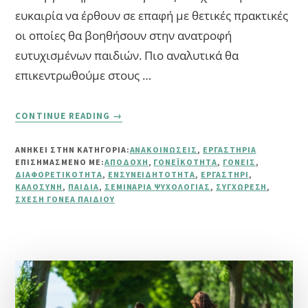
ευκαιρία να έρθουν σε επαφή με θετικές πρακτικές
οι οποίες θα βοηθήσουν στην ανατροφή
ευτυχισμένων παιδιών. Πιο αναλυτικά θα
επικεντρωθούμε στους …
ABOUT
CONTINUE READING
→
2O
ΕΡΓΑΣΤΉΡΙ:
ΑΝΗΚΕΙ ΣΤΗΝ ΚΑΤΗΓΟΡΙΑ:
ΑΝΑΚΟΙΝΏΣΕΙΣ
,
ΕΡΓΑΣΤΉΡΙΑ
“ΜΕΓΑΛΏΝΟΝΤΑΣ
ΕΠΙΣΗΜΑΣΜΈΝΟ ΜΕ:
ΑΠΟΔΟΧΉ
,
ΓΟΝΕΪΚΌΤΗΤΑ
,
ΓΟΝΕΊΣ
,
ΕΥΤΥΧΙΣΜΈΝΑ
ΔΙΑΦΟΡΕΤΙΚΌΤΗΤΑ
,
ΕΝΣΥΝΕΙΔΗΤΌΤΗΤΑ
,
ΕΡΓΑΣΤΉΡΙ
,
ΠΑΙΔΙΆ”
ΚΑΛΟΣΎΝΗ
,
ΠΑΙΔΙΆ
,
ΣΕΜΙΝΆΡΙΑ ΨΥΧΟΛΟΓΊΑΣ
,
ΣΥΓΧΏΡΕΣΗ
,
ΣΧΈΣΗ ΓΟΝΈΑ ΠΑΙΔΙΟΎ