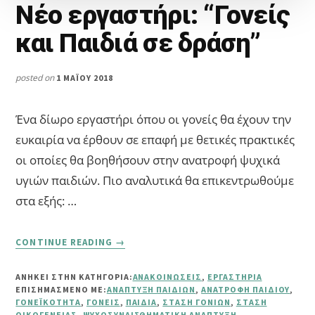
Νέο εργαστήρι: “Γονείς
και Παιδιά σε δράση”
posted on
1 ΜΑΪ́ΟΥ 2018
Ένα δίωρο εργαστήρι όπου οι γονείς θα έχουν την
ευκαιρία να έρθουν σε επαφή με θετικές πρακτικές
οι οποίες θα βοηθήσουν στην ανατροφή ψυχικά
υγιών παιδιών. Πιο αναλυτικά θα επικεντρωθούμε
στα εξής: …
ABOUT
CONTINUE READING
→
ΝΈΟ
ΕΡΓΑΣΤΉΡΙ:
ΑΝΗΚΕΙ ΣΤΗΝ ΚΑΤΗΓΟΡΙΑ:
ΑΝΑΚΟΙΝΏΣΕΙΣ
,
ΕΡΓΑΣΤΉΡΙΑ
“ΓΟΝΕΊΣ
ΕΠΙΣΗΜΑΣΜΈΝΟ ΜΕ:
ΑΝΆΠΤΥΞΗ ΠΑΙΔΙΏΝ
,
ΑΝΑΤΡΟΦΉ ΠΑΙΔΙΟΎ
,
ΚΑΙ
ΓΟΝΕΪΚΌΤΗΤΑ
,
ΓΟΝΕΊΣ
,
ΠΑΙΔΙΆ
,
ΣΤΆΣΗ ΓΟΝΙΏΝ
,
ΣΤΆΣΗ
ΠΑΙΔΙΆ
ΟΙΚΟΓΈΝΕΙΑΣ
,
ΨΥΧΟΣΥΝΑΙΣΘΗΜΑΤΙΚΉ ΑΝΆΠΤΥΞΗ