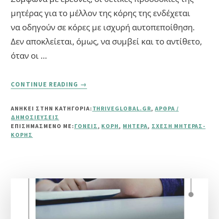
μητέρας για το μέλλον της κόρης της ενδέχεται
να οδηγούν σε κόρες με ισχυρή αυτοπεποίθηση.
Δεν αποκλείεται, όμως, να συμβεί και το αντίθετο,
όταν οι …
ABOUT
CONTINUE READING
→
ΥΓΙΉΣ
ΣΧΈΣΗ
ΑΝΗΚΕΙ ΣΤΗΝ ΚΑΤΗΓΟΡΙΑ:
THRIVEGLOBAL.GR
,
ΆΡΘΡΑ /
ΜΗΤΈΡΑΣ
ΔΗΜΟΣΙΕΎΣΕΙΣ
ΚΌΡΗΣ
ΕΠΙΣΗΜΑΣΜΈΝΟ ΜΕ:
ΓΟΝΕΊΣ
,
ΚΌΡΗ
,
ΜΗΤΈΡΑ
,
ΣΧΈΣΗ ΜΗΤΈΡΑΣ-
ΚΌΡΗΣ