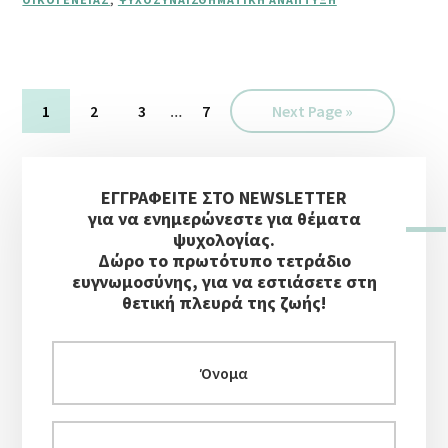
ΣΕ
ΔΡΆΣΗ”
Interim
Σελίδα
Σελίδα
Σελίδα
…
Σελίδα
Go
1
2
3
7
Next Page »
pages
to
omitted
Αρχική
ΕΓΓΡΑΦΕΙΤΕ ΣΤΟ NEWSLETTER
Πλευρική
για να ενημερώνεστε για θέματα
Στήλη
ψυχολογίας.
Δώρο το πρωτότυπο τετράδιο
ευγνωμοσύνης, για να εστιάσετε στη
θετική πλευρά της ζωής!