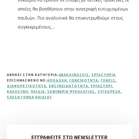
οποίες θα βοηθήσουν στην ανατροφή ευτυχισμένων
παιδιών. Πιο αναλυτικά θα επικεντρωθούμε στους
συγκεκριμένους...
ΑΝΗΚΕΙ ΣΤΗΝ ΚΑΤΗΓΟΡΙΑ:
ΑΝΑΚΟΙΝΏΣΕΙΣ
,
ΕΡΓΑΣΤΉΡΙΑ
ΕΠΙΣΗΜΑΣΜΈΝΟ ΜΕ:
ΑΠΟΔΟΧΉ
,
ΓΟΝΕΪΚΌΤΗΤΑ
,
ΓΟΝΕΊΣ
,
ΔΙΑΦΟΡΕΤΙΚΌΤΗΤΑ
,
ΕΝΣΥΝΕΙΔΗΤΌΤΗΤΑ
,
ΕΡΓΑΣΤΉΡΙ
,
ΚΑΛΟΣΎΝΗ
,
ΠΑΙΔΙΆ
,
ΣΕΜΙΝΆΡΙΑ ΨΥΧΟΛΟΓΊΑΣ
,
ΣΥΓΧΏΡΕΣΗ
,
ΣΧΈΣΗ ΓΟΝΈΑ ΠΑΙΔΙΟΎ
Αρχική
ΕΓΓΡΑΦΕΙΤΕ ΣΤΟ NEWSLETTER