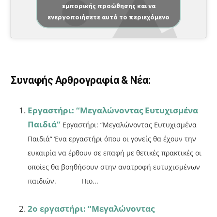
εμπορικής προώθησης και να
c
ai
ρ
ενεργοποιήσετε αυτό το περιεχόμενο
e
l
α
b
σ
o
τε
o
ίτ
Συναφής Αρθρογραφία & Νέα:
k
ε
Εργαστήρι: “Μεγαλώνοντας Ευτυχισμένα
Παιδιά”
Εργαστήρι: “Μεγαλώνοντας Ευτυχισμένα
Παιδιά” Ένα εργαστήρι όπου οι γονείς θα έχουν την
ευκαιρία να έρθουν σε επαφή με θετικές πρακτικές οι
οποίες θα βοηθήσουν στην ανατροφή ευτυχισμένων
παιδιών. Πιο...
2o εργαστήρι: “Μεγαλώνοντας