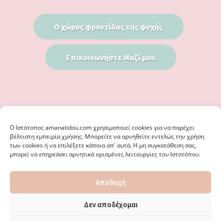
Ο χώρος φροντίδας της ψυχής
Επικοινωνήστε Μαζί μου
Ο Iστότοπος amanatidou.com χρησιμοποιεί cookies για να παρέχει
βέλτιστη εμπειρία χρήσης. Μπορείτε να αρνηθείτε εντελώς την χρήση
των cookies ή να επιλέξετε κάποια απ' αυτά. Η μη συγκατάθεση σας,
μπορεί να επηρεάσει αρνητικά ορισμένες λειτουργίες του Ιστοτόπου.
© 2026 · ΦΩΣΤΗΡΊΑ ΑΜΑΝΑΤΊΔΟΥ, ΨΥΧΟΛΌΓΟΣ ΚΑΛΑΜΑΡΙΆ
Αποδοχή
ΘΕΣΣΑΛΟΝΊΚΗ - ΕΙΔΙΚΌΣ ΣΤΗ ΓΝΩΣΤΙΚΉ ΣΥΜΠΕΡΙΦΟΡΙΚΉ
ΨΥΧΟΘΕΡΑΠΕΊΑ, ΜΕΤΑΜΟΡΦΏΣΕΩΣ 36 & ΚΟΤΥΏΡΩΝ 38, ΚΑΛΑΜΑΡΙΆ
ΘΕΣΣΑΛΟΝΊΚΗ · ΚΑΤΑΣΚΕΥΉ ΑΠΌ
WEBERIENCE
· ΦΙΛΟΞΕΝΊΑ ΑΠΌ
Δεν αποδέχομαι
WPENGINE
·
ΌΡΟΙ ΧΡΉΣΗΣ
·
ΠΟΛΙΤΙΚΉ ΑΠΟΡΡΉΤΟΥ
·
ΠΟΛΙΤΙΚΉ COOKIES
·
ΚΑΜΊΑ ΕΥΘΎΝΗ ΔΕ ΦΈΡΕΙ ΤΟ ΠΑΡΌΝ ΙΣΤΟΛΌΓΙΟ ΓΙΑ ΤΗΝ ΟΡΘΌΤΗΤΑ ΤΩΝ