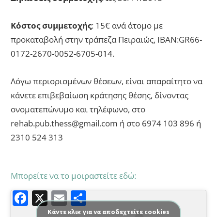
Κόστος συμμετοχής
: 15€ ανά άτομο με
προκαταβολή στην τράπεζα Πειραιώς, IBAN:GR66-
0172-2670-0052-6705-014.
Λόγω περιορισμένων θέσεων, είναι απαραίτητο να
κάνετε επιβεβαίωση κράτησης θέσης, δίνοντας
ονοματεπώνυμο και τηλέφωνο, στο
rehab.pub.thess@gmail.com ή στο 6974 103 896 ή
2310 524 313
Μπορείτε να το μοιραστείτε εδώ:
F
X
E
Μ
a
m
οι
Κάντε κλικ για να αποδεχτείτε cookies