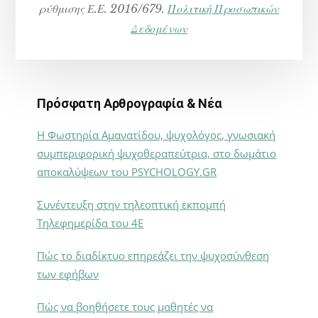
ρύθμισης Ε.Ε. 2016/679.
Πολιτική Προσωπικών
Δεδομένων
Πρόσφατη Αρθρογραφία & Νέα
Η Φωστηρία Αμανατίδου, ψυχολόγος, γνωσιακή
συμπεριφορική ψυχοθεραπεύτρια, στο δωμάτιο
αποκαλύψεων του PSYCHOLOGY.GR
Συνέντευξη στην τηλεοπτική εκπομπή
Τηλεφημερίδα του 4Ε
Πώς το διαδίκτυο επηρεάζει την ψυχοσύνθεση
των εφήβων
Πώς να βοηθήσετε τους μαθητές να