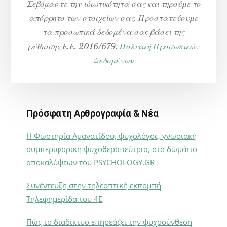
Σεβόμαστε την ιδιωτικότητά σας και τηρούμε το
απόρρητο των στοιχείων σας. Προστατεύουμε
τα προσωπικά δεδομένα σας βάσει της
ρύθμισης Ε.Ε. 2016/679.
Πολιτική Προσωπικών
Δεδομένων
Πρόσφατη Αρθρογραφία & Νέα
Η Φωστηρία Αμανατίδου, ψυχολόγος, γνωσιακή
συμπεριφορική ψυχοθεραπεύτρια, στο δωμάτιο
αποκαλύψεων του PSYCHOLOGY.GR
Συνέντευξη στην τηλεοπτική εκπομπή
Τηλεφημερίδα του 4Ε
Πώς το διαδίκτυο επηρεάζει την ψυχοσύνθεση