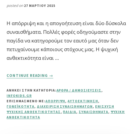
posted on
27 ΜΑΡΤΊΟΥ 2015
Η απόρριψη και η απογοήτευση είναι δύο δύσκολα
συναισθήματα. Πολλές φορές οδηγούμαστε στην
παγίδα να κατηγορούμε τον εαυτό μας όταν δεν
πετυχαίνουμε κάποιους στόχους μας. Η ψυχική
ανθεκτικότητα είναι …
ABOUT
CONTINUE READING
→
5
ΤΡΌΠΟΙ
ΑΝΗΚΕΙ ΣΤΗΝ ΚΑΤΗΓΟΡΙΑ:
ΆΡΘΡΑ / ΔΗΜΟΣΙΕΎΣΕΙΣ
,
ΕΝΊΣΧΥΣΗΣ
INFOKIDS.GR
ΤΗΣ
ΕΠΙΣΗΜΑΣΜΈΝΟ ΜΕ:
ΑΠΌΡΡΙΨΗ
,
ΑΥΤΟΕΚΤΊΜΗΣΗ
,
ΨΥΧΙΚΉΣ
ΓΟΝΕΪΚΌΤΗΤΑ
,
ΔΙΑΧΕΊΡΙΣΗ ΣΥΝΑΙΣΘΗΜΆΤΩΝ
,
ΕΝΊΣΧΥΣΗ
ΨΥΧΙΚΉΣ ΑΝΘΕΚΤΙΚΌΤΗΤΑΣ
,
ΠΑΙΔΙΆ
,
ΣΥΝΑΙΣΘΉΜΑΤΑ
,
ΨΥΧΙΚΉ
ΑΝΘΕΚΤΙΚΌΤΗΤΑΣ
ΑΝΘΕΚΤΙΚΌΤΗΤΑ
ΤΩΝ
ΠΑΙΔΙΏΝ