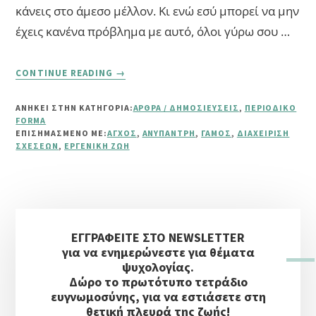
κάνεις στο άμεσο μέλλον. Κι ενώ εσύ μπορεί να μην
έχεις κανένα πρόβλημα με αυτό, όλοι γύρω σου …
ABOUT
CONTINUE READING
→
ΑΚΌΜΑ
ΑΝΎΠΑΝΤΡΗ;
ΑΝΗΚΕΙ ΣΤΗΝ ΚΑΤΗΓΟΡΙΑ:
ΆΡΘΡΑ / ΔΗΜΟΣΙΕΎΣΕΙΣ
,
ΠΕΡΙΟΔΙΚΌ
FORMA
ΕΠΙΣΗΜΑΣΜΈΝΟ ΜΕ:
ΆΓΧΟΣ
,
ΑΝΎΠΑΝΤΡΗ
,
ΓΆΜΟΣ
,
ΔΙΑΧΕΊΡΙΣΗ
ΣΧΈΣΕΩΝ
,
ΕΡΓΈΝΙΚΗ ΖΩΉ
Αρχική
ΕΓΓΡΑΦΕΙΤΕ ΣΤΟ NEWSLETTER
Πλευρική
για να ενημερώνεστε για θέματα
Στήλη
ψυχολογίας.
Δώρο το πρωτότυπο τετράδιο
ευγνωμοσύνης, για να εστιάσετε στη
θετική πλευρά της ζωής!