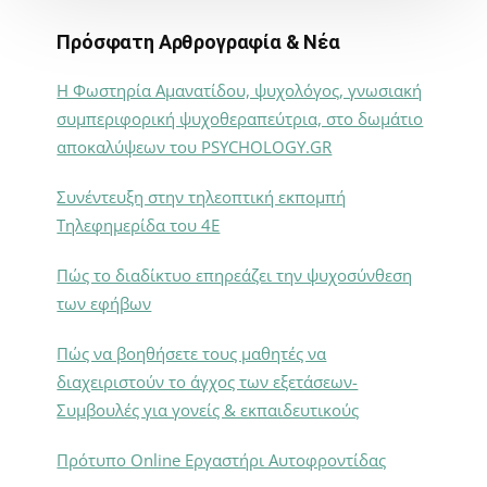
Πρόσφατη Αρθρογραφία & Νέα
Η Φωστηρία Αμανατίδου, ψυχολόγος, γνωσιακή
συμπεριφορική ψυχοθεραπεύτρια, στο δωμάτιο
αποκαλύψεων του PSYCHOLOGY.GR
Συνέντευξη στην τηλεοπτική εκπομπή
Τηλεφημερίδα του 4Ε
Πώς το διαδίκτυο επηρεάζει την ψυχοσύνθεση
των εφήβων
Πώς να βοηθήσετε τους μαθητές να
διαχειριστούν το άγχος των εξετάσεων-
Συμβουλές για γονείς & εκπαιδευτικούς
Πρότυπο Online Εργαστήρι Αυτοφροντίδας