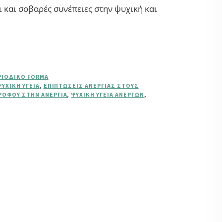
ι και σοβαρές συνέπειες στην ψυχική και
ΡΙΟΔΙΚΌ FORMA
ΨΥΧΙΚΉ ΥΓΕΊΑ
,
ΕΠΙΠΤΏΣΕΙΣ ΑΝΕΡΓΊΑΣ ΣΤΟΥΣ
ΡΌΦΟΥ ΣΤΗΝ ΑΝΕΡΓΊΑ
,
ΨΥΧΙΚΉ ΥΓΕΊΑ ΑΝΈΡΓΩΝ
,