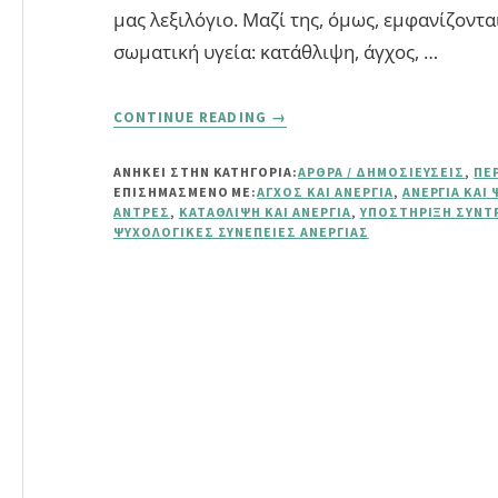
μας λεξιλόγιο. Μαζί της, όμως, εμφανίζοντα
σωματική υγεία: κατάθλιψη, άγχος, …
ABOUT
CONTINUE READING
→
ΌΤΑΝ
Η
ΑΝΗΚΕΙ ΣΤΗΝ ΚΑΤΗΓΟΡΙΑ:
ΆΡΘΡΑ / ΔΗΜΟΣΙΕΎΣΕΙΣ
,
ΠΕ
ΑΝΕΡΓΊΑ
ΕΠΙΣΗΜΑΣΜΈΝΟ ΜΕ:
ΆΓΧΟΣ ΚΑΙ ΑΝΕΡΓΊΑ
,
ΑΝΕΡΓΊΑ ΚΑΙ 
ΒΛΆΠΤΕΙ
ΆΝΤΡΕΣ
,
ΚΑΤΆΘΛΙΨΗ ΚΑΙ ΑΝΕΡΓΊΑ
,
ΥΠΟΣΤΉΡΙΞΗ ΣΥΝΤ
ΤΗΝ
ΨΥΧΟΛΟΓΙΚΈΣ ΣΥΝΈΠΕΙΕΣ ΑΝΕΡΓΊΑΣ
ΥΓΕΊΑ:
ΨΥΧΟΛΟΓΙΚΈΣ
ΣΥΝΈΠΕΙΕΣ
&
ΤΡΌΠΟΙ
ΑΝΤΙΜΕΤΏΠΙΣΗΣ