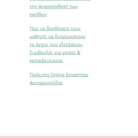
την ψυχοσύνθεση των
εφήβων
Πώς να βοηθήσετε τους
μαθητές να διαχειριστούν
το άγχος των εξετάσεων-
Συμβουλές για γονείς &
εκπαιδευτικούς
Πρότυπο Online Εργαστήρι
Αυτοφροντίδας