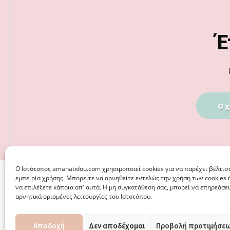
Footer
Έ
Ο χ
Ο Iστότοπος amanatidou.com χρησιμοποιεί cookies για να παρέχει βέλτισ
εμπειρία χρήσης. Μπορείτε να αρνηθείτε εντελώς την χρήση των cookies 
να επιλέξετε κάποια απ' αυτά. Η μη συγκατάθεση σας, μπορεί να επηρεάσει
αρνητικά ορισμένες λειτουργίες του Ιστοτόπου.
Αποδοχή
Δεν αποδέχομαι
Προβολή προτιμήσε
© 2026 · ΦΩΣΤΗΡΊΑ ΑΜΑΝΑΤΊΔΟΥ, ΨΥΧΟΛΌΓΟΣ ΚΑΛΑΜΑΡ