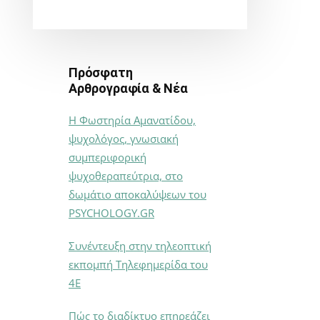
Πρόσφατη
Αρθρογραφία & Νέα
Η Φωστηρία Αμανατίδου,
ψυχολόγος, γνωσιακή
συμπεριφορική
ψυχοθεραπεύτρια, στο
δωμάτιο αποκαλύψεων του
PSYCHOLOGY.GR
Συνέντευξη στην τηλεοπτική
εκπομπή Τηλεφημερίδα του
4Ε
Πώς το διαδίκτυο επηρεάζει