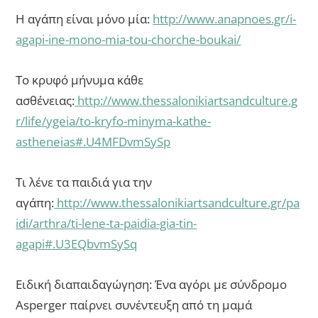
Η αγάπη είναι μόνο μία:
http://www.anapnoes.gr/i-
agapi-ine-mono-mia-tou-chorche-boukai/
Το κρυφό μήνυμα κάθε
ασθένειας:
http://www.thessalonikiartsandculture.g
r/life/ygeia/to-kryfo-minyma-kathe-
astheneias#.U4MFDvmSySp
Τι λένε τα παιδιά για την
αγάπη:
http://www.thessalonikiartsandculture.gr/pa
idi/arthra/ti-lene-ta-paidia-gia-tin-
agapi#.U3EQbvmSySq
Ειδική διαπαιδαγώγηση: Ένα αγόρι με σύνδρομο
Asperger παίρνει συνέντευξη από τη μαμά