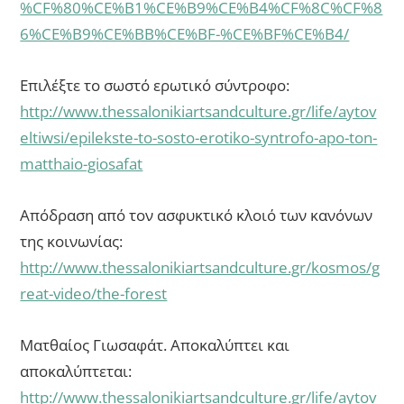
%CF%80%CE%B1%CE%B9%CE%B4%CF%8C%CF%8
6%CE%B9%CE%BB%CE%BF-%CE%BF%CE%B4/
Επιλέξτε το σωστό ερωτικό σύντροφο:
http://www.thessalonikiartsandculture.gr/life/aytov
eltiwsi/epilekste-to-sosto-erotiko-syntrofo-apo-ton-
matthaio-giosafat
Απόδραση από τον ασφυκτικό κλοιό των κανόνων
της κοινωνίας:
http://www.thessalonikiartsandculture.gr/kosmos/g
reat-video/the-forest
Ματθαίος Γιωσαφάτ. Αποκαλύπτει και
αποκαλύπτεται:
http://www.thessalonikiartsandculture.gr/life/aytov