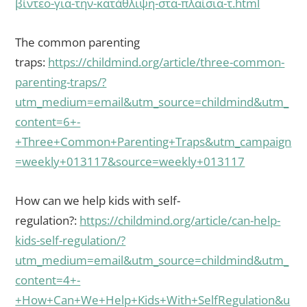
βίντεο-για-την-κατάθλιψη-στα-πλαίσια-τ.html
The common parenting
traps:
https://childmind.org/article/three-common-
parenting-traps/?
utm_medium=email&utm_source=childmind&utm_
content=6+-
+Three+Common+Parenting+Traps&utm_campaign
=weekly+013117&source=weekly+013117
How can we help kids with self-
regulation?:
https://childmind.org/article/can-help-
kids-self-regulation/?
utm_medium=email&utm_source=childmind&utm_
content=4+-
+How+Can+We+Help+Kids+With+SelfRegulation&u