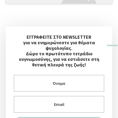
b
σ
o
τε
o
ίτ
Αρχική
k
ε
ΕΓΓΡΑΦΕΙΤΕ ΣΤΟ NEWSLETTER
Πλευρική
για να ενημερώνεστε για θέματα
Στήλη
ψυχολογίας.
Δώρο το πρωτότυπο τετράδιο
ευγνωμοσύνης, για να εστιάσετε στη
θετική πλευρά της ζωής!