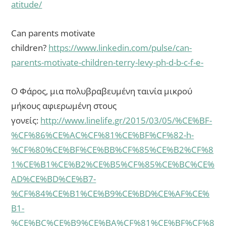
atitude/
Can parents motivate
children?
https://www.linkedin.com/pulse/can-
parents-motivate-children-terry-levy-ph-d-b-c-f-e-
Ο Φάρος, μια πολυβραβευμένη ταινία μικρού
μήκους αφιερωμένη στους
γονείς:
http://www.linelife.gr/2015/03/05/%CE%BF-
%CF%86%CE%AC%CF%81%CE%BF%CF%82-h-
%CF%80%CE%BF%CE%BB%CF%85%CE%B2%CF%8
1%CE%B1%CE%B2%CE%B5%CF%85%CE%BC%CE%
AD%CE%BD%CE%B7-
%CF%84%CE%B1%CE%B9%CE%BD%CE%AF%CE%
B1-
%CE%BC%CE%B9%CE%BA%CF%81%CE%BF%CF%8