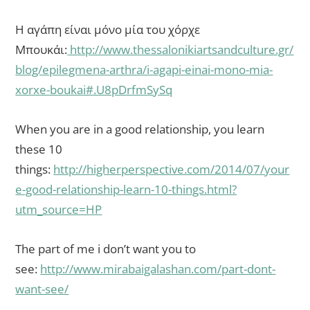
Η αγάπη είναι μόνο μία του χόρχε
Μπουκάι:
http://www.thessalonikiartsandculture.gr/
blog/epilegmena-arthra/i-agapi-einai-mono-mia-
xorxe-boukai#.U8pDrfmSySq
When you are in a good relationship, you learn
these 10
things:
http://higherperspective.com/2014/07/your
e-good-relationship-learn-10-things.html?
utm_source=HP
The part of me i don’t want you to
see:
http://www.mirabaigalashan.com/part-dont-
want-see/