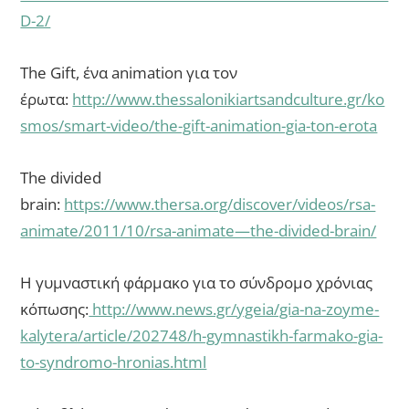
D-2/
The Gift, ένα animation για τον
έρωτα:
http://www.thessalonikiartsandculture.gr/ko
smos/smart-video/the-gift-animation-gia-ton-erota
The divided
brain:
https://www.thersa.org/discover/videos/rsa-
animate/2011/10/rsa-animate—the-divided-brain/
Η γυμναστική φάρμακο για το σύνδρομο χρόνιας
κόπωσης:
http://www.news.gr/ygeia/gia-na-zoyme-
kalytera/article/202748/h-gymnastikh-farmako-gia-
to-syndromo-hronias.html