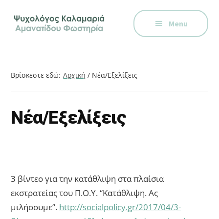
Additional
Skip
Skip
Skip
Ψυχολόγος
to
to
to
menu
Menu
main
primary
footer
στην
content
sidebar
Καλαμαριά,
Θεσσαλονίκη,
ειδικός
Βρίσκεστε εδώ:
Αρχική
/
Νέα/Εξελίξεις
στη
Γνωστική
Συμπεριφορική
Νέα/Εξελίξεις
Θεραπεία.
Ψυχοθεραπεία
μέσω
Skype,
3 βίντεο για την κατάθλιψη στα πλαίσια
συνεδρίες
εκστρατείας του Π.Ο.Υ. “Κατάθλιψη. Ας
online.
μιλήσουμε”.
http://socialpolicy.gr/2017/04/3-