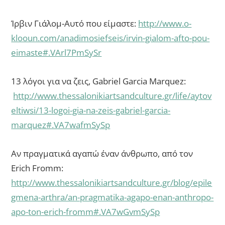
Ίρβιν Γιάλομ-Αυτό που είμαστε:
http://www.o-
klooun.com/anadimosiefseis/irvin-gialom-afto-pou-
eimaste#.VArl7PmSySr
13 λόγοι για να ζεις, Gabriel Garcia Marquez:
http://www.thessalonikiartsandculture.gr/life/aytov
eltiwsi/13-logoi-gia-na-zeis-gabriel-garcia-
marquez#.VA7wafmSySp
Αν πραγματικά αγαπώ έναν άνθρωπο, από τον
Erich Fromm:
http://www.thessalonikiartsandculture.gr/blog/epile
gmena-arthra/an-pragmatika-agapo-enan-anthropo-
apo-ton-erich-fromm#.VA7wGvmSySp