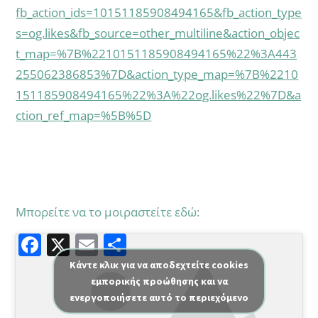
fb_action_ids=10151185908494165&fb_action_type
s=og.likes&fb_source=other_multiline&action_objec
t_map=%7B%2210151185908494165%22%3A443
255062386853%7D&action_type_map=%7B%2210
151185908494165%22%3A%22og.likes%22%7D&a
ction_ref_map=%5B%5D
Μπορείτε να το μοιραστείτε εδώ:
F
X
E
Μ
a
m
οι
Κάντε κλικ για να αποδεχτείτε cookies
εμπορικής προώθησης και να
c
ai
ρ
ενεργοποιήσετε αυτό το περιεχόμενο
e
l
α