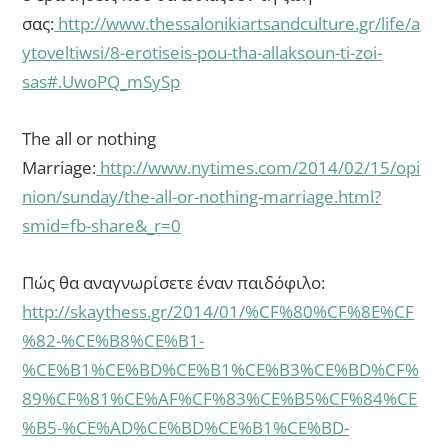
σας:
http://www.thessalonikiartsandculture.gr/life/a
ytoveltiwsi/8-erotiseis-pou-tha-allaksoun-ti-zoi-
sas#.UwoPQ_mSySp
The all or nothing
Marriage:
http://www.nytimes.com/2014/02/15/opi
nion/sunday/the-all-or-nothing-marriage.html?
smid=fb-share&_r=0
Πώς θα αναγνωρίσετε έναν παιδόφιλο:
http://skaythess.gr/2014/01/%CF%80%CF%8E%CF
%82-%CE%B8%CE%B1-
%CE%B1%CE%BD%CE%B1%CE%B3%CE%BD%CF%
89%CF%81%CE%AF%CF%83%CE%B5%CF%84%CE
%B5-%CE%AD%CE%BD%CE%B1%CE%BD-