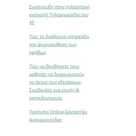
Συνέντευξη στην τηλεοπτική
εκπομπή Τηλεφημερίδα του
4Ε
Πώς το διαδίκτυο επηρεάζει
την ψυχοσύνθεση των
εφήβων
Πώς να βοηθήσετε τους
μαθητές να διαχειριστούν
το άγχος των εξετάσεων-
Συμβουλές για γονείς &
εκπαιδευτικούς
Πρότυπο Online Εργαστήρι
Αυτοφροντίδας