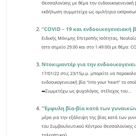
Θεσσαλονίκης με θέμα την ενδοοικογενειακή 
εκδήλωση συμμετείχα ως ομιλήτρια εκπροσωπ
“COVID – 19 και ενδοοικογενειακή β
Ειδικής Μόνιμης Επιτροπής Ισότητας, Νεολα
(στο σημείο 29:00 και στο 1:49:00) με θέμα: CO
Ντοκιμαντέρ για την ενδοοικογενεια
17/01/22 στις 23/15μ.μ. μπορείτε να παρακολ
ενδοοικογενειακή βία “into your heart” το οπ
➡️Συμμετέχω ως ψυχολόγος, στέλεχος του...
“Έμφυλη βία-βία κατά των γυναικώ
μέρα για την εξάλειψη της βίας κατά των γ
του Συμβουλευτικού Κέντρου Θεσσαλονίκης 
τηλεοπτικού...