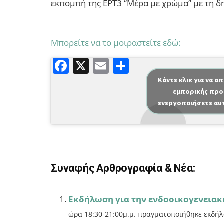
εκπομπή της ΕΡΤ3 “Μέρα με χρώμα” με τη 
Μπορείτε να το μοιραστείτε εδώ:
F
X
E
Μ
a
m
οι
Κάντε κλικ για να α
εμπορικής προ
c
ai
ρ
ενεργοποιήσετε αυ
e
l
α
b
σ
o
τε
o
ίτ
Συναφής Αρθρογραφία & Νέα:
k
ε
Εκδήλωση για την ενδοοικογενειακή
ώρα 18:30-21:00μ.μ. πραγματοποιήθηκε εκδή