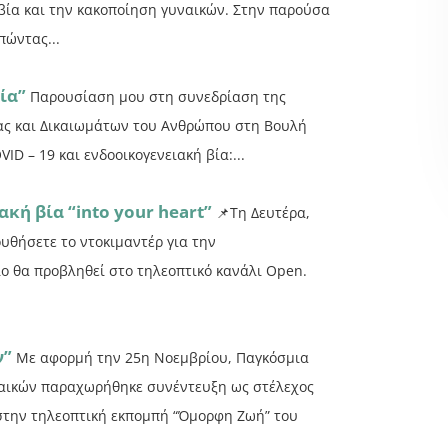
βία και την κακοποίηση γυναικών. Στην παρούσα
ώντας...
ία”
Παρουσίαση μου στη συνεδρίαση της
ίας και Δικαιωμάτων του Ανθρώπου στη Βουλή
VID – 19 και ενδοοικογενειακή βία:...
κή βία “into your heart”
📌Τη Δευτέρα,
ουθήσετε το ντοκιμαντέρ για την
οίο θα προβληθεί στο τηλεοπτικό κανάλι Open.
ν”
Με αφορμή την 25η Νοεμβρίου, Παγκόσμια
υναικών παραχωρήθηκε συνέντευξη ως στέλεχος
στην τηλεοπτική εκπομπή “Όμορφη Ζωή” του