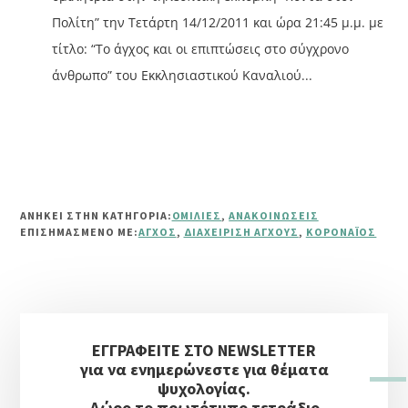
Πολίτη” την Τετάρτη 14/12/2011 και ώρα 21:45 μ.μ. με
τίτλο: “Το άγχος και οι επιπτώσεις στο σύγχρονο
άνθρωπο” του Εκκλησιαστικού Καναλιού...
ΑΝΗΚΕΙ ΣΤΗΝ ΚΑΤΗΓΟΡΙΑ:
ΟΜΙΛΊΕΣ
,
ΑΝΑΚΟΙΝΏΣΕΙΣ
ΕΠΙΣΗΜΑΣΜΈΝΟ ΜΕ:
ΆΓΧΟΣ
,
ΔΙΑΧΕΊΡΙΣΗ ΆΓΧΟΥΣ
,
ΚΟΡΟΝΑΪΌΣ
Αρχική
ΕΓΓΡΑΦΕΙΤΕ ΣΤΟ NEWSLETTER
Πλευρική
για να ενημερώνεστε για θέματα
Στήλη
ψυχολογίας.
Δώρο το πρωτότυπο τετράδιο