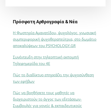
Πρόσφατη Αρθρογραφία & Νέα
Η Φωστηρία Αμανατίδου, ψυχολόγος, γνωσιακή
συμπεριφορική ψυχοθεραπεύτρια, στο δωμάτιο
αποκαλύψεων του PSYCHOLOGY.GR
Συνέντευξη στην τηλεοπτική εκπομπή
Τηλεφημερίδα του 4Ε
Πώς το διαδίκτυο επηρεάζει την ψυχοσύνθεση
των εφήβων
Πώς να βοηθήσετε τους μαθητές να
διαχειριστούν το άγχος των εξετάσεων-
Συμβουλές για γονείς & εκπαιδευτικούς