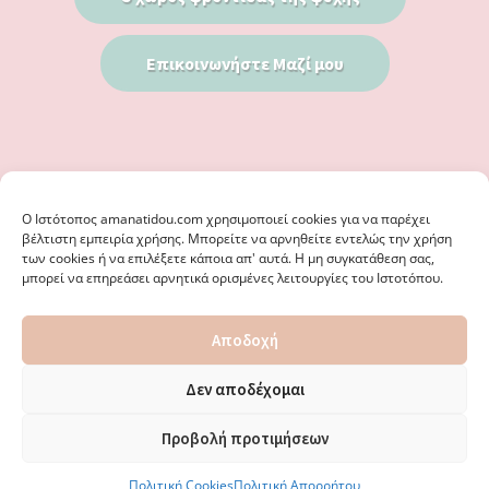
Επικοινωνήστε Μαζί μου
Ο Iστότοπος amanatidou.com χρησιμοποιεί cookies για να παρέχει
βέλτιστη εμπειρία χρήσης. Μπορείτε να αρνηθείτε εντελώς την χρήση
των cookies ή να επιλέξετε κάποια απ' αυτά. Η μη συγκατάθεση σας,
μπορεί να επηρεάσει αρνητικά ορισμένες λειτουργίες του Ιστοτόπου.
© 2026 · ΦΩΣΤΗΡΊΑ ΑΜΑΝΑΤΊΔΟΥ, ΨΥΧΟΛΌΓΟΣ ΚΑΛΑΜΑΡΙΆ
Αποδοχή
ΘΕΣΣΑΛΟΝΊΚΗ - ΕΙΔΙΚΌΣ ΣΤΗ ΓΝΩΣΤΙΚΉ ΣΥΜΠΕΡΙΦΟΡΙΚΉ
ΨΥΧΟΘΕΡΑΠΕΊΑ, ΜΕΤΑΜΟΡΦΏΣΕΩΣ 36 & ΚΟΤΥΏΡΩΝ 38, ΚΑΛΑΜΑΡΙΆ
ΘΕΣΣΑΛΟΝΊΚΗ · ΚΑΤΑΣΚΕΥΉ ΑΠΌ
WEBERIENCE
· ΦΙΛΟΞΕΝΊΑ ΑΠΌ
Δεν αποδέχομαι
WPENGINE
·
ΌΡΟΙ ΧΡΉΣΗΣ
·
ΠΟΛΙΤΙΚΉ ΑΠΟΡΡΉΤΟΥ
·
ΠΟΛΙΤΙΚΉ COOKIES
·
ΚΑΜΊΑ ΕΥΘΎΝΗ ΔΕ ΦΈΡΕΙ ΤΟ ΠΑΡΌΝ ΙΣΤΟΛΌΓΙΟ ΓΙΑ ΤΗΝ ΟΡΘΌΤΗΤΑ ΤΩΝ
Προβολή προτιμήσεων
ΔΙΕΥΘΎΝΣΕΩΝ ΚΑΙ ΑΛΛΑΓΏΝ. · ΑΠΑΓΟΡΕΎΕΤΑΙ ΑΥΣΤΗΡΆ Η
ΑΝΑΔΗΜΟΣΊΕΥΣΗ ΠΕΡΙΕΧΟΜΈΝΟΥ ΧΩΡΊΣ ΈΓΓΡΑΦΗ ΆΔΕΙΑ.
Πολιτική Cookies
Πολιτική Απορρήτου