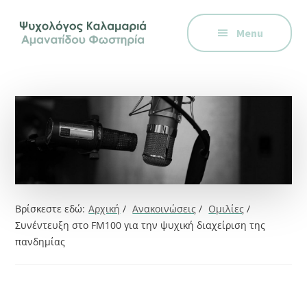
Additional
Skip
Skip
Skip
Ψυχολόγος
to
to
to
menu
Menu
main
primary
footer
στην
content
sidebar
Καλαμαριά,
Θεσσαλονίκη,
ειδικός
στη
Γνωστική
Συμπεριφορική
Θεραπεία.
Ψυχοθεραπεία
Βρίσκεστε εδώ:
Αρχική
/
Ανακοινώσεις
/
Ομιλίες
/
μέσω
Συνέντευξη στο FM100 για την ψυχική διαχείριση της
Skype,
πανδημίας
συνεδρίες
online.