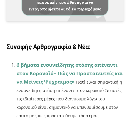
εμπορικής προώθησης και να
c
ai
ρ
ενεργοποιήσετε αυτό το περιεχόμενο
e
l
α
b
σ
o
τε
o
ίτ
Συναφής Αρθρογραφία & Νέα:
k
ε
6 βήματα ενσυνείδητης στάσης απέναντι
στον Κοροναϊό– Πώς να Προστατευτείς και
να Μείνεις Ψύχραιμος»
Γιατί είναι σημαντική η
ενσυνείδητη στάση απέναντι στον κοροναϊό Σε αυτές
τις ιδιαίτερες μέρες που διανύουμε λόγω του
κοροναϊού είναι σημαντικό να υπενθυμίσουμε στον
εαυτό μας πως προστατεύουμε τόσο εμάς...