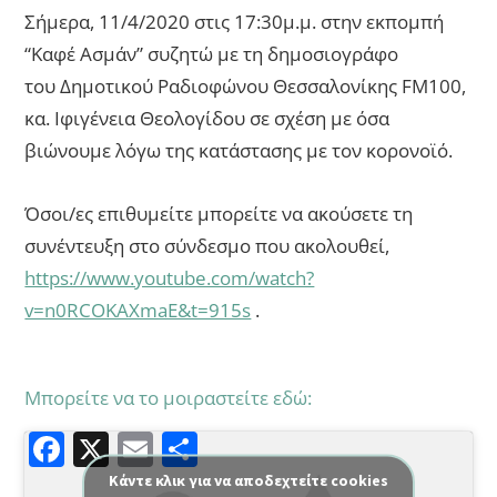
Σήμερα, 11/4/2020 στις 17:30μ.μ. στην εκπομπή
“Καφέ Ασμάν” συζητώ με τη δημοσιογράφο
του Δημοτικού Ραδιοφώνου Θεσσαλονίκης FM100,
κα. Ιφιγένεια Θεολογίδου σε σχέση με όσα
βιώνουμε λόγω της κατάστασης με τον κορονοϊό.
Όσοι/ες επιθυμείτε μπορείτε να ακούσετε τη
συνέντευξη στο σύνδεσμο που ακολουθεί,
https://www.youtube.com/watch?
v=n0RCOKAXmaE&t=915s
.
Μπορείτε να το μοιραστείτε εδώ:
F
X
E
Μ
a
m
οι
Κάντε κλικ για να αποδεχτείτε cookies