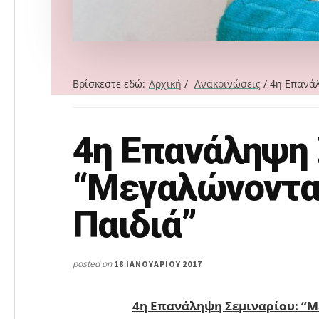
Βρίσκεστε εδώ:
Αρχική
/
Ανακοινώσεις
/
4η Επανάλ
4η Επανάληψη 
Search
this
“Μεγαλώνοντα
website
Παιδιά”
posted on
18 ΙΑΝΟΥΑΡΊΟΥ 2017
4η Επανάληψη Σεμιναρίου: “Μ