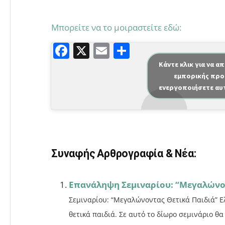
Μπορείτε να το μοιραστείτε εδώ:
F
X
E
Μ
a
m
οι
Κάντε κλικ για να α
εμπορικής προ
c
ai
ρ
ενεργοποιήσετε αυ
e
l
α
b
σ
o
τε
o
ίτ
Συναφής Αρθρογραφία & Νέα:
k
ε
Επανάληψη Σεμιναρίου: “Μεγαλώνο
Σεμιναρίου: “Μεγαλώνοντας Θετικά Παιδιά” Ε
θετικά παιδιά. Σε αυτό το δίωρο σεμινάριο θα