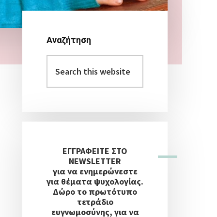
Αναζήτηση
Αρχική
Search
Πλευρική
this
Στήλη
website
ΕΓΓΡΑΦΕΙΤΕ ΣΤΟ
NEWSLETTER
για να ενημερώνεστε
για θέματα ψυχολογίας.
Δώρο το πρωτότυπο
τετράδιο
ευγνωμοσύνης, για να