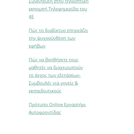
Συνέντευξη στην τηλεοπτική
εκπομπή Τηλεφημερίδα του
4Ε
Πώς το διαδίκτυο επηρεάζει
την ψυχοσύνθεση των
εφήβων
Πώς να βοηθήσετε τους
μαθητές να διαχειριστούν
το άγχος των εξετάσεων-
Συμβουλές για γονείς &
εκπαιδευτικούς
Πρότυπο Online Εργαστήρι
Αυτοφροντίδας