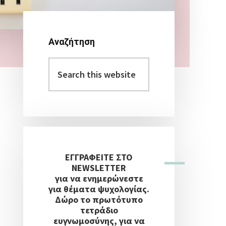
Αναζήτηση
Αρχική
Search
Πλευρική
this
Στήλη
website
ΕΓΓΡΑΦΕΙΤΕ ΣΤΟ
NEWSLETTER
για να ενημερώνεστε
για θέματα ψυχολογίας.
Δώρο το πρωτότυπο
τετράδιο
ευγνωμοσύνης, για να