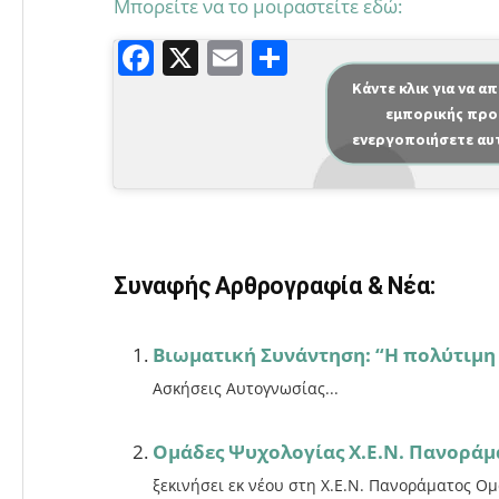
Μπορείτε να το μοιραστείτε εδώ:
F
X
E
Μ
a
m
οι
Κάντε κλικ για να α
εμπορικής προ
c
ai
ρ
ενεργοποιήσετε αυ
e
l
α
b
σ
o
τε
o
ίτ
Συναφής Αρθρογραφία & Νέα:
k
ε
Βιωματική Συνάντηση: “Η πολύτιμη 
Ασκήσεις Αυτογνωσίας...
Ομάδες Ψυχολογίας Χ.Ε.Ν. Πανοράμ
ξεκινήσει εκ νέου στη Χ.Ε.Ν. Πανοράματος 