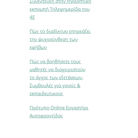
Συνέντευξη στην τηλεοπτική
εκπομπή Τηλεφημερίδα του
4Ε
Πώς το διαδίκτυο επηρεάζει
την ψυχοσύνθεση των
εφήβων
Πώς να βοηθήσετε τους
μαθητές να διαχειριστούν
το άγχος των εξετάσεων-
Συμβουλές για γονείς &
εκπαιδευτικούς
Πρότυπο Online Εργαστήρι
Αυτοφροντίδας