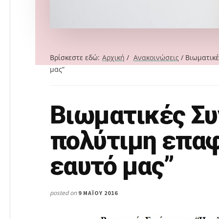
Βρίσκεστε εδώ:
Αρχική
/
Ανακοινώσεις
/
Βιωματικέ
μας”
Βιωματικές Συ
Search
this
πολύτιμη επαφ
website
εαυτό μας”
posted on
9 ΜΑΪ́ΟΥ 2016