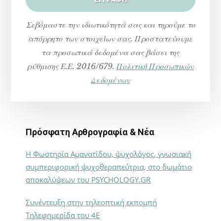
Σεβόμαστε την ιδιωτικότητά σας και τηρούμε το
απόρρητο των στοιχείων σας. Προστατεύουμε
τα προσωπικά δεδομένα σας βάσει της
ρύθμισης Ε.Ε. 2016/679.
Πολιτική Προσωπικών
Δεδομένων
Πρόσφατη Αρθρογραφία & Νέα
Η Φωστηρία Αμανατίδου, ψυχολόγος, γνωσιακή
συμπεριφορική ψυχοθεραπεύτρια, στο δωμάτιο
αποκαλύψεων του PSYCHOLOGY.GR
Συνέντευξη στην τηλεοπτική εκπομπή
Τηλεφημερίδα του 4Ε