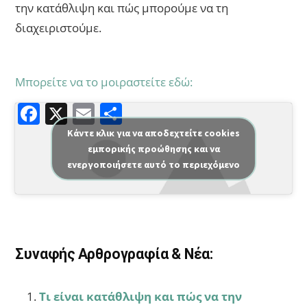
την κατάθλιψη και πώς μπορούμε να τη
διαχειριστούμε.
Μπορείτε να το μοιραστείτε εδώ:
F
X
E
Μ
a
m
οι
Κάντε κλικ για να αποδεχτείτε cookies
εμπορικής προώθησης και να
c
ai
ρ
ενεργοποιήσετε αυτό το περιεχόμενο
e
l
α
b
σ
o
τε
o
ίτ
Συναφής Αρθρογραφία & Νέα:
k
ε
Τι είναι κατάθλιψη και πώς να την