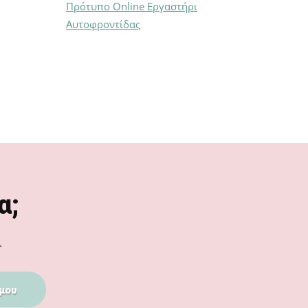
Πρότυπο Online Εργαστήρι
Αυτοφροντίδας
α;
.
μου