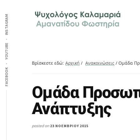
Additional
Skip
Skip
Skip
Ψυχολόγος
to
to
to
menu
INSTAGRAM
main
primary
footer
στην
content
sidebar
Καλαμαριά,
Θεσσαλονίκη,
ειδικός
YOUTUBE
στη
Γνωστική
Βρίσκεστε εδώ:
Αρχική
/
Ανακοινώσεις
/
Ομάδα Πρ
FACEBOOK
Συμπεριφορική
Θεραπεία.
Ομάδα Προσωπ
Search
Ψυχοθεραπεία
this
μέσω
Ανάπτυξης
website
Skype,
συνεδρίες
online.
posted on
23 ΝΟΕΜΒΡΊΟΥ 2015