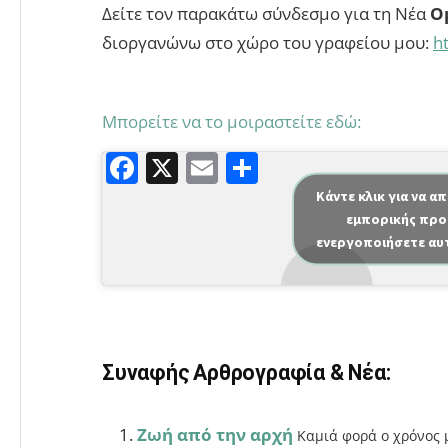
Δείτε τον παρακάτω σύνδεσμο για τη Νέα
Ο
διοργανώνω στο χώρο του γραφείου μου:
h
Μπορείτε να το μοιραστείτε εδώ:
F
X
E
Μ
a
m
οι
Κάντε κλικ για να α
εμπορικής προ
c
ai
ρ
ενεργοποιήσετε αυ
e
l
α
b
σ
o
τε
o
ίτ
Συναφής Αρθρογραφία & Νέα:
k
ε
Ζωή από την αρχή
Καμιά φορά ο χρόνος 