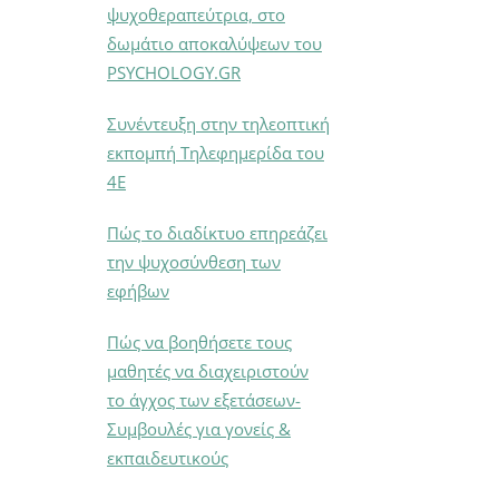
ψυχοθεραπεύτρια, στο
δωμάτιο αποκαλύψεων του
PSYCHOLOGY.GR
Συνέντευξη στην τηλεοπτική
εκπομπή Τηλεφημερίδα του
4Ε
Πώς το διαδίκτυο επηρεάζει
την ψυχοσύνθεση των
εφήβων
Πώς να βοηθήσετε τους
μαθητές να διαχειριστούν
το άγχος των εξετάσεων-
Συμβουλές για γονείς &
εκπαιδευτικούς