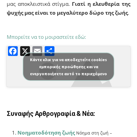
μας αποκλειστικά στίγμα.
Γιατί η ελευθερία της
ψυχής μας είναι το μεγαλύτερο δώρο της ζωής
.
Μπορείτε να το μοιραστείτε εδώ:
F
X
E
Μ
a
m
οι
Κάντε κλικ για να αποδεχτείτε cookies
εμπορικής προώθησης και να
c
ai
ρ
ενεργοποιήσετε αυτό το περιεχόμενο
e
l
α
b
σ
o
τε
o
ίτ
Συναφής Αρθρογραφία & Νέα:
k
ε
Νοηματοδότηση ζωής
Νόημα στη ζωή –