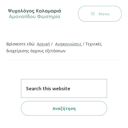
Additional
Skip
Skip
Skip
Ψυχολόγος
to
to
to
menu
Menu
main
primary
footer
στην
content
sidebar
Καλαμαριά,
Θεσσαλονίκη,
ειδικός
Βρίσκεστε εδώ:
Αρχική
/
Ανακοινώσεις
/
Τεχνικές
στη
διαχείρισης άγχους εξετάσεων
Γνωστική
Συμπεριφορική
Θεραπεία.
Ψυχοθεραπεία
Search
μέσω
this
Skype,
website
συνεδρίες
online.