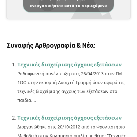
c
ai
ρ
ενεργοποιήσετε αυτό το περιεχόμενο
e
l
α
b
σ
o
τε
o
ίτ
Συναφής Αρθρογραφία & Νέα:
k
ε
Τεχνικές διαχείρισης άγχους εξετάσεων
Ραδιοφωνική συνέντευξη στις 26/04/2013 στον FM
1OO στην εκπομπή Ανοιχτή Γραμμή όσον αφορά τις
τεχνικές διαχείρισης άγχους των εξετάσεων στα
παιδιά....
Τεχνικές διαχείρισης άγχους εξετάσεων
Διοργανώθηκε στις 20/10/2012 από το Φροντιστήριο
Μεθοδικό στην Καλαμαριά ομιλία με θέμα: “Τεχνικές