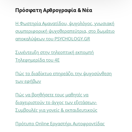
Πρόσφατη Αρθρογραφία & Νέα
Η Φωστηρία Αμανατίδου, ψυχολόγος, γνωσιακή
συμπεριφορική ψυχοθεραπεύτρια, στο δωμάτιο
αποκαλύψεων του PSYCHOLOGY.GR
Συνέντευξη στην τηλεοπτική εκπομπή
Τηλεφημερίδα του 4Ε
Πώς το διαδίκτυο επηρεάζει την ψυχοσύνθεση
των εφήβων
Πώς να βοηθήσετε τους μαθητές να
διαχειριστούν το άγχος των εξετάσεων-
Συμβουλές για γονείς & εκπαιδευτικούς
Πρότυπο Online Εργαστήρι Αυτοφροντίδας