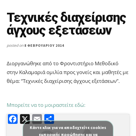
Τεχνικές διαχείρισης
άγχους εξετάσεων
posted on
8 ΦΕΒΡΟΥΑΡΊΟΥ 2014
Διοργανώθηκε από το Φροντιστήριο Μεθοδικό
στην Καλαμαριά ομιλία προς γονείς και μαθητές με
θέμα: “Τεχνικές διαχείρισης άγχους εξετάσεων”.
Μπορείτε να το μοιραστείτε εδώ:
F
X
E
Μ
a
m
οι
Κάντε κλικ για να αποδεχτείτε cookies
εμπορικής προώθησης και να