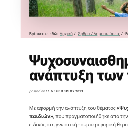
Βρίσκεστε εδώ:
Αρχική
/
Άρθρα / Δημοσιεύσεις
/
Ψυ
Ψυχοσυναισθη
Search
this
ανάπτυξη των 
website
posted on
11 ΔΕΚΕΜΒΡΊΟΥ 2013
Με αφορμή την ανάπτυξη του θέματος
«Ψυ
παιδιών»
, που πραγματοποιήθηκε από τη
ειδικός στη γνωστική –συμπεριφορική θεραπ