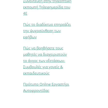
Συνέντευξη στην τηλεοπτική
εκπομπή Τηλεφημερίδα του
4Ε
Πώς το διαδίκτυο επηρεάζει
την ψυχοσύνθεση των
εφήβων
Πώς να βοηθήσετε τους
μαθητές να διαχειριστούν
το άγχος των εξετάσεων-
Συμβουλές για γονείς &
εκπαιδευτικούς
Πρότυπο Online Εργαστήρι
Αυτοφροντίδας