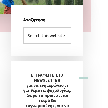
Αναζήτηση
Αρχική
Search
Πλευρική
this
Στήλη
website
ΕΓΓΡΑΦΕΙΤΕ ΣΤΟ
NEWSLETTER
για να ενημερώνεστε
για θέματα ψυχολογίας.
Δώρο το πρωτότυπο
τετράδιο
ευγνωμοσύνης, για να