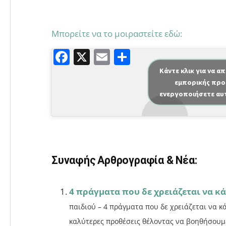
Μπορείτε να το μοιραστείτε εδώ:
F
X
E
Μ
a
m
οι
Κάντε κλικ για να α
εμπορικής προ
c
ai
ρ
ενεργοποιήσετε αυ
e
l
α
b
σ
o
τε
o
ίτ
Συναφής Αρθρογραφία & Νέα:
k
ε
4 πράγματα που δε χρειάζεται να κά
παιδιού – 4 πράγματα που δε χρειάζεται να κ
καλύτερες προθέσεις θέλοντας να βοηθήσουμε 