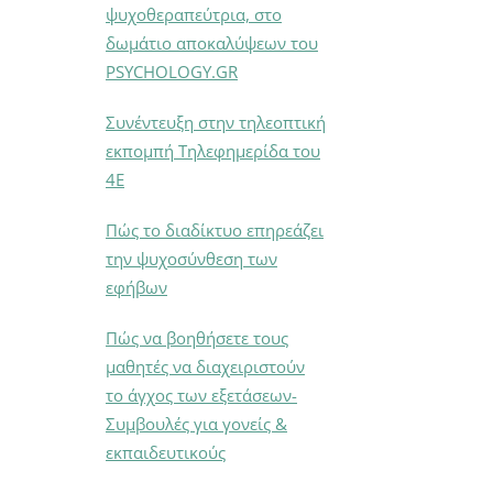
ψυχοθεραπεύτρια, στο
δωμάτιο αποκαλύψεων του
PSYCHOLOGY.GR
Συνέντευξη στην τηλεοπτική
εκπομπή Τηλεφημερίδα του
4Ε
Πώς το διαδίκτυο επηρεάζει
την ψυχοσύνθεση των
εφήβων
Πώς να βοηθήσετε τους
μαθητές να διαχειριστούν
το άγχος των εξετάσεων-
Συμβουλές για γονείς &
εκπαιδευτικούς