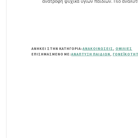
ανατροφή ψυχικά υγιών παιδιών. Πιο αναλυτι
ΑΝΗΚΕΙ ΣΤΗΝ ΚΑΤΗΓΟΡΙΑ:
ΑΝΑΚΟΙΝΏΣΕΙΣ
,
ΟΜΙΛΊΕΣ
ΕΠΙΣΗΜΑΣΜΈΝΟ ΜΕ:
ΑΝΆΠΤΥΞΗ ΠΑΙΔΙΏΝ
,
ΓΟΝΕΪΚΌΤΗ