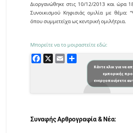
Διοργανώθηκε στις 10/12/2013 και ώρα 18
Συνοικισμού Κηφισιάς ομιλία με θέμα: 
όπου συμμετείχα ως κεντρική ομιλήτρια.
Μπορείτε να το μοιραστείτε εδώ:
F
X
E
Μ
a
m
οι
Κάντε κλικ για να α
εμπορικής προ
c
ai
ρ
ενεργοποιήσετε αυ
e
l
α
b
σ
o
τε
o
ίτ
Συναφής Αρθρογραφία & Νέα:
k
ε