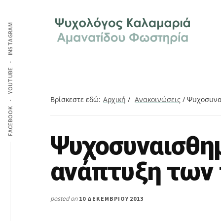
Additional
Skip
Skip
Skip
Ψυχολόγος
to
to
to
menu
INSTAGRAM
main
primary
footer
στην
content
sidebar
Καλαμαριά,
Θεσσαλονίκη,
ειδικός
YOUTUBE
στη
Γνωστική
Βρίσκεστε εδώ:
Αρχική
/
Ανακοινώσεις
/
Ψυχοσυναι
FACEBOOK
Συμπεριφορική
Θεραπεία.
Ψυχοσυναισθη
Search
Ψυχοθεραπεία
this
μέσω
ανάπτυξη των 
website
Skype,
συνεδρίες
online.
posted on
10 ΔΕΚΕΜΒΡΊΟΥ 2013