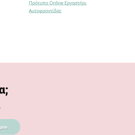
Πρότυπο Online Εργαστήρι
Αυτοφροντίδας
α;
.
μου