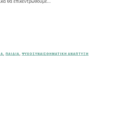
κά θα επικεντρωθούμε...
ΤΑ
,
ΠΑΙΔΙΆ
,
ΨΥΧΟΣΥΝΑΙΣΘΗΜΑΤΙΚΉ ΑΝΆΠΤΥΞΗ