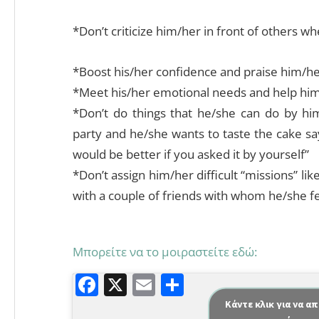
*Don’t criticize him/her in front of others 
*Boost his/her confidence and praise him/he
*Meet his/her emotional needs and help him/h
*Don’t do things that he/she can do by him
party and he/she wants to taste the cake say “
would be better if you asked it by yourself”
*Don’t assign him/her difficult “missions” lik
with a couple of friends with whom he/she fee
Μπορείτε να το μοιραστείτε εδώ:
F
X
E
Μ
a
m
οι
Κάντε κλικ για να α