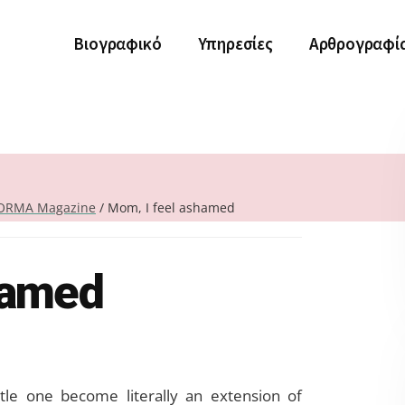
Βιογραφικό
Υπηρεσίες
Αρθρογραφί
ORMA Magazine
/
Mom, I feel ashamed
hamed
ttle one become literally an extension of