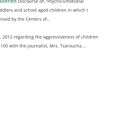
ildren
Discourse on “Psycho-Emotional
oddlers and school aged children in which I
ised by the Centers of...
, 2012 regarding the aggressiveness of children
00 with the journalist, Mrs. Tsaroucha....