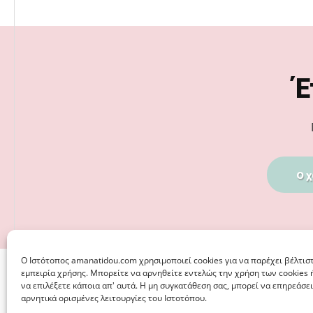
Footer
Έ
Ο χ
Ο Iστότοπος amanatidou.com χρησιμοποιεί cookies για να παρέχει βέλτισ
εμπειρία χρήσης. Μπορείτε να αρνηθείτε εντελώς την χρήση των cookies 
να επιλέξετε κάποια απ' αυτά. Η μη συγκατάθεση σας, μπορεί να επηρεάσει
αρνητικά ορισμένες λειτουργίες του Ιστοτόπου.