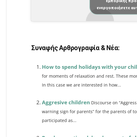
εμπορικής προ
c
ai
ρ
ενεργοποιήσετε αυ
e
l
α
b
σ
o
τε
o
ίτ
Συναφής Αρθρογραφία & Νέα:
k
ε
How to spend holidays with your chi
for moments of relaxation and rest. These mom
In this case we are interested in how...
Aggresive children
Discourse on “Aggressi
warning sign for parents” for the parents of t
participated as...