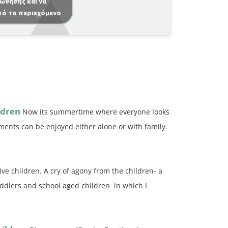
ώθησης και να
τό το περιεχόμενο
ldren
Now its summertime where everyone looks
ents can be enjoyed either alone or with family.
ve children. A cry of agony from the children- a
oddlers and school aged children in which I