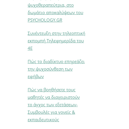
ψυχοθεραπεύτρια, στο
δωμάτιο αποκαλύψεων του
PSYCHOLOGY.GR
Συνέντευξη στην τηλεοπτική
εκπομπή Τηλεφημερίδα του
4Ε
Πώς το διαδίκτυο επηρεάζει
την ψυχοσύνθεση των
εφήβων
Πώς να βοηθήσετε τους
μαθητές να διαχειριστούν
το άγχος των εξετάσεων-
Συμβουλές για γονείς &
εκπαιδευτικούς