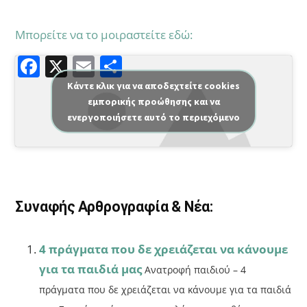
Μπορείτε να το μοιραστείτε εδώ:
F
X
E
Μ
a
m
οι
Κάντε κλικ για να αποδεχτείτε cookies
εμπορικής προώθησης και να
c
ai
ρ
ενεργοποιήσετε αυτό το περιεχόμενο
e
l
α
b
σ
o
τε
o
ίτ
Συναφής Αρθρογραφία & Νέα:
k
ε
4 πράγματα που δε χρειάζεται να κάνουμε
για τα παιδιά μας
Ανατροφή παιδιού – 4
πράγματα που δε χρειάζεται να κάνουμε για τα παιδιά