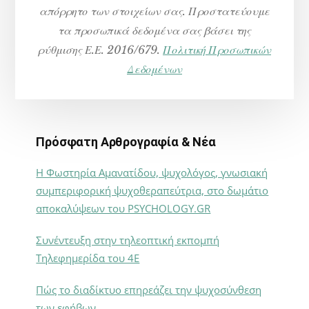
απόρρητο των στοιχείων σας. Προστατεύουμε
τα προσωπικά δεδομένα σας βάσει της
ρύθμισης Ε.Ε. 2016/679.
Πολιτική Προσωπικών
Δεδομένων
Πρόσφατη Αρθρογραφία & Νέα
Η Φωστηρία Αμανατίδου, ψυχολόγος, γνωσιακή
συμπεριφορική ψυχοθεραπεύτρια, στο δωμάτιο
αποκαλύψεων του PSYCHOLOGY.GR
Συνέντευξη στην τηλεοπτική εκπομπή
Τηλεφημερίδα του 4Ε
Πώς το διαδίκτυο επηρεάζει την ψυχοσύνθεση
των εφήβων