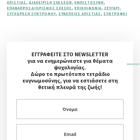
ΑΠΙΣΤΊΑΣ
,
ΔΙΑΧΕΊΡΙΣΗ ΣΧΈΣΕΩΝ
,
ΕΜΠΙΣΤΟΣΎΝΗ
,
ΕΠΑΝΑΠΡΟΣΔΙΟΡΙΣΜΌΣ ΣΧΈΣΗΣ
,
ΕΠΙΚΟΙΝΩΝΊΑ
,
ΖΕΥΓΆΡΙ
,
ΣΥΓΧΏΡΕΣΗ ΣΥΝΤΡΌΦΟΥ
,
ΣΥΝΈΠΕΙΕΣ ΑΠΙΣΤΊΑΣ
,
ΣΎΝΤΡΟΦΟΙ
Αρχική
ΕΓΓΡΑΦΕΙΤΕ ΣΤΟ NEWSLETTER
Πλευρική
για να ενημερώνεστε για θέματα
Στήλη
ψυχολογίας.
Δώρο το πρωτότυπο τετράδιο
ευγνωμοσύνης, για να εστιάσετε στη
θετική πλευρά της ζωής!