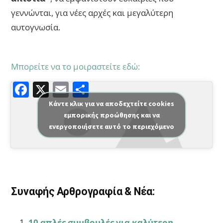
γεννώνται, για νέες αρχές και μεγαλύτερη
αυτογνωσία.
Μπορείτε να το μοιραστείτε εδώ:
F
X
E
Μ
a
m
οι
Κάντε κλικ για να αποδεχτείτε cookies
εμπορικής προώθησης και να
c
ai
ρ
ενεργοποιήσετε αυτό το περιεχόμενο
e
l
α
b
σ
o
τε
o
ίτ
Συναφής Αρθρογραφία & Νέα:
k
ε
10 απλές συμβουλές για καλύτερη