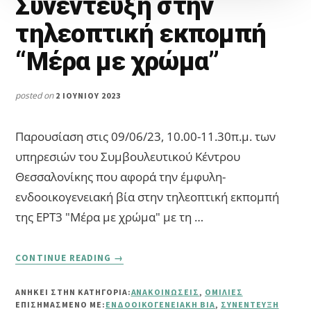
Συνέντευξη στην
τηλεοπτική εκπομπή
“Μέρα με χρώμα”
posted on
2 ΙΟΥΝΊΟΥ 2023
Παρουσίαση στις 09/06/23, 10.00-11.30π.μ. των
υπηρεσιών του Συμβουλευτικού Κέντρου
Θεσσαλονίκης που αφορά την έμφυλη-
ενδοοικογενειακή βία στην τηλεοπτική εκπομπή
της ΕΡΤ3 "Μέρα με χρώμα" με τη …
ABOUT
CONTINUE READING
→
ΣΥΝΈΝΤΕΥΞΗ
ΣΤΗΝ
ΑΝΗΚΕΙ ΣΤΗΝ ΚΑΤΗΓΟΡΙΑ:
ΑΝΑΚΟΙΝΏΣΕΙΣ
,
ΟΜΙΛΊΕΣ
ΤΗΛΕΟΠΤΙΚΉ
ΕΠΙΣΗΜΑΣΜΈΝΟ ΜΕ:
ΕΝΔΟΟΙΚΟΓΕΝΕΙΑΚΉ ΒΊΑ
,
ΣΥΝΈΝΤΕΥΞΗ