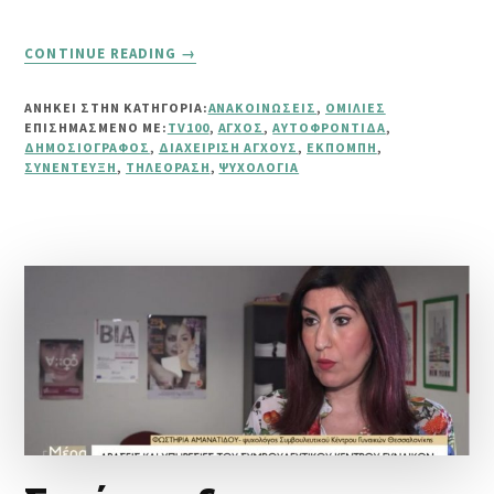
ABOUT
CONTINUE READING
→
ΔΙΑΧΕΊΡΙΣΗ
ΆΓΧΟΥΣ
ΑΝΗΚΕΙ ΣΤΗΝ ΚΑΤΗΓΟΡΙΑ:
ΑΝΑΚΟΙΝΏΣΕΙΣ
,
ΟΜΙΛΊΕΣ
ΕΠΙΣΗΜΑΣΜΈΝΟ ΜΕ:
TV100
,
ΆΓΧΟΣ
,
ΑΥΤΟΦΡΟΝΤΊΔΑ
,
ΔΗΜΟΣΙΟΓΡΆΦΟΣ
,
ΔΙΑΧΕΊΡΙΣΗ ΆΓΧΟΥΣ
,
ΕΚΠΟΜΠΉ
,
ΣΥΝΈΝΤΕΥΞΗ
,
ΤΗΛΕΌΡΑΣΗ
,
ΨΥΧΟΛΟΓΊΑ