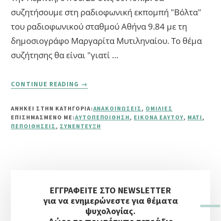
συζητήσουμε στη ραδιοφωνική εκπομπή "Βόλτα"
του ραδιοφωνικού σταθμού Αθήνα 9.84 με τη
δημοσιογράφο Μαργαρίτα Μυτιληναίου. Το θέμα
συζήτησης θα είναι "γιατί …
ABOUT
CONTINUE READING
→
“ΤΊ
ΣΗΜΑΊΝΕΙ
ΑΝΗΚΕΙ ΣΤΗΝ ΚΑΤΗΓΟΡΙΑ:
ΑΝΑΚΟΙΝΏΣΕΙΣ
,
ΟΜΙΛΊΕΣ
ΤΟ
ΕΠΙΣΗΜΑΣΜΈΝΟ ΜΕ:
ΑΥΤΟΠΕΠΟΊΘΗΣΗ
,
ΕΙΚΌΝΑ ΕΑΥΤΟΎ
,
ΜΆΤΙ
,
ΝΑ
ΠΕΠΟΙΘΉΣΕΙΣ
,
ΣΥΝΈΝΤΕΥΞΗ
ΠΙΣΤΕΎΩ
ΣΤΟ
ΜΆΤΙ”
Αρχική
ΕΓΓΡΑΦΕΙΤΕ ΣΤΟ NEWSLETTER
Πλευρική
για να ενημερώνεστε για θέματα
Στήλη
ψυχολογίας.