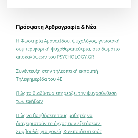
Πρόσφατη Αρθρογραφία & Νέα
Η Φωστηρία Αμανατίδου, ψυχολόγος, γνωσιακή
συμπεριφορική ψυχοθεραπεύτρια, στο δωμάτιο
αποκαλύψεων του PSYCHOLOGY.GR
Συνέντευξη στην τηλεοπτική εκπομπή
Τηλεφημερίδα του 4Ε
Πώς το διαδίκτυο επηρεάζει την ψυχοσύνθεση
των εφήβων
Πώς να βοηθήσετε τους μαθητές να
διαχειριστούν το άγχος των εξετάσεων-
Συμβουλές για γονείς & εκπαιδευτικούς