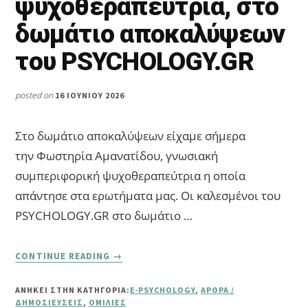
ψυχοθεραπεύτρια, στο
δωμάτιο αποκαλύψεων
του PSYCHOLOGY.GR
posted on
16 ΙΟΥΝΊΟΥ 2026
Στο δωμάτιο αποκαλύψεων είχαμε σήμερα
την Φωστηρία Αμανατίδου, γνωσιακή
συμπεριφορική ψυχοθεραπεύτρια η οποία
απάντησε στα ερωτήματα μας. Οι καλεσμένοι του
PSYCHOLOGY.GR στο δωμάτιο …
ABOUT
CONTINUE READING
→
Η
ΦΩΣΤΗΡΊΑ
ΑΝΗΚΕΙ ΣΤΗΝ ΚΑΤΗΓΟΡΙΑ:
E-PSYCHOLOGY
,
ΆΡΘΡΑ /
ΑΜΑΝΑΤΊΔΟΥ,
ΔΗΜΟΣΙΕΎΣΕΙΣ
,
ΟΜΙΛΊΕΣ