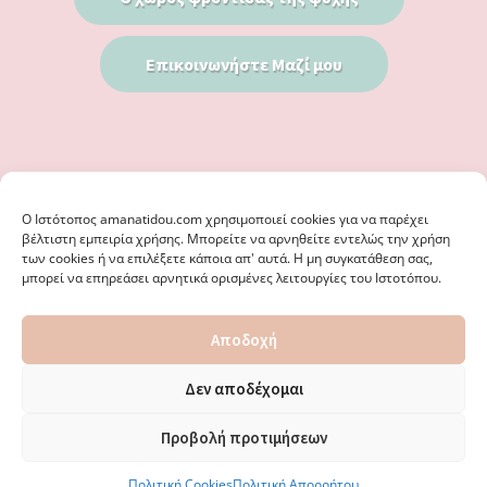
Επικοινωνήστε Μαζί μου
Ο Iστότοπος amanatidou.com χρησιμοποιεί cookies για να παρέχει
βέλτιστη εμπειρία χρήσης. Μπορείτε να αρνηθείτε εντελώς την χρήση
των cookies ή να επιλέξετε κάποια απ' αυτά. Η μη συγκατάθεση σας,
μπορεί να επηρεάσει αρνητικά ορισμένες λειτουργίες του Ιστοτόπου.
© 2026 · ΦΩΣΤΗΡΊΑ ΑΜΑΝΑΤΊΔΟΥ, ΨΥΧΟΛΌΓΟΣ ΚΑΛΑΜΑΡΙΆ
Αποδοχή
ΘΕΣΣΑΛΟΝΊΚΗ - ΕΙΔΙΚΌΣ ΣΤΗ ΓΝΩΣΤΙΚΉ ΣΥΜΠΕΡΙΦΟΡΙΚΉ
ΨΥΧΟΘΕΡΑΠΕΊΑ, ΜΕΤΑΜΟΡΦΏΣΕΩΣ 36 & ΚΟΤΥΏΡΩΝ 38, ΚΑΛΑΜΑΡΙΆ
ΘΕΣΣΑΛΟΝΊΚΗ · ΚΑΤΑΣΚΕΥΉ ΑΠΌ
WEBERIENCE
· ΦΙΛΟΞΕΝΊΑ ΑΠΌ
Δεν αποδέχομαι
WPENGINE
·
ΌΡΟΙ ΧΡΉΣΗΣ
·
ΠΟΛΙΤΙΚΉ ΑΠΟΡΡΉΤΟΥ
·
ΠΟΛΙΤΙΚΉ COOKIES
·
ΚΑΜΊΑ ΕΥΘΎΝΗ ΔΕ ΦΈΡΕΙ ΤΟ ΠΑΡΌΝ ΙΣΤΟΛΌΓΙΟ ΓΙΑ ΤΗΝ ΟΡΘΌΤΗΤΑ ΤΩΝ
Προβολή προτιμήσεων
ΔΙΕΥΘΎΝΣΕΩΝ ΚΑΙ ΑΛΛΑΓΏΝ. · ΑΠΑΓΟΡΕΎΕΤΑΙ ΑΥΣΤΗΡΆ Η
ΑΝΑΔΗΜΟΣΊΕΥΣΗ ΠΕΡΙΕΧΟΜΈΝΟΥ ΧΩΡΊΣ ΈΓΓΡΑΦΗ ΆΔΕΙΑ.
Πολιτική Cookies
Πολιτική Απορρήτου