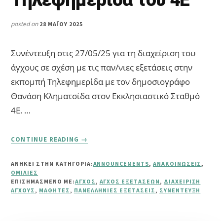
posted on
28 ΜΑΪ́ΟΥ 2025
Συνέντευξη στις 27/05/25 για τη διαχείριση του
άγχους σε σχέση με τις παν/νιες εξετάσεις στην
εκπομπή Τηλεφημερίδα με τον δημοσιογράφο
Θανάση Κληματσίδα στον Εκκλησιαστικό Σταθμό
4Ε. …
ABOUT
CONTINUE READING
→
ΣΥΝΈΝΤΕΥΞΗ
ΣΤΗΝ
ΑΝΗΚΕΙ ΣΤΗΝ ΚΑΤΗΓΟΡΙΑ:
ANNOUNCEMENTS
,
ΑΝΑΚΟΙΝΏΣΕΙΣ
,
ΤΗΛΕΟΠΤΙΚΉ
ΟΜΙΛΊΕΣ
ΕΚΠΟΜΠΉ
ΕΠΙΣΗΜΑΣΜΈΝΟ ΜΕ:
ΆΓΧΟΣ
,
ΆΓΧΟΣ ΕΞΕΤΆΣΕΩΝ
,
ΔΙΑΧΕΊΡΙΣΗ
ΤΗΛΕΦΗΜΕΡΊΔΑ
ΆΓΧΟΥΣ
,
ΜΑΘΗΤΈΣ
,
ΠΑΝΕΛΛΉΝΙΕΣ ΕΞΕΤΆΣΕΙΣ
,
ΣΥΝΈΝΤΕΥΞΗ
ΤΟΥ
4Ε