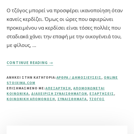
Ο τζόγος μπορεί να προσφέρει ικανοποίηση όταν
κανείς κερδίζει. Όμως οι ώρες που αφιερώνει
προκειμένου να κερδίσει είναι τόσες πολλές που
σταδιακά χάνει την επαφή με την οικογένειά του,
με φίλους, …
ABOUT
CONTINUE READING
→
ΤΖΌΓΟΣ
ΚΑΙ
ΑΝΗΚΕΙ ΣΤΗΝ ΚΑΤΗΓΟΡΙΑ:
ΆΡΘΡΑ / ΔΗΜΟΣΙΕΎΣΕΙΣ
,
ONLINE
ΚΟΙΝΩΝΙΚΉ
STOIXIMA.COM
ΑΠΟΜΌΝΩΣΗ
ΕΠΙΣΗΜΑΣΜΈΝΟ ΜΕ:
ΑΠΕΞΆΡΤΗΣΗ
,
ΑΠΟΜΟΝΏΝΕΤΑΙ
ΚΟΙΝΩΝΙΚΆ
,
ΔΙΑΧΕΊΡΙΣΗ ΣΥΝΑΙΣΘΗΜΆΤΩΝ
,
ΕΞΑΡΤΉΣΕΙΣ
,
ΚΟΙΝΩΝΙΚΉ ΑΠΟΜΌΝΩΣΗ
,
ΣΥΝΑΙΣΘΉΜΑΤΑ
,
ΤΖΌΓΟΣ
Αρχική