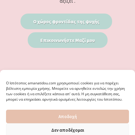
αξίζει .
Ο χώρος φροντίδας της ψυχής
Επικοινωνήστε Μαζί μου
Ο Iστότοπος amanatidou.com χρησιμοποιεί cookies για να παρέχει
βέλτιστη εμπειρία χρήσης. Μπορείτε να αρνηθείτε εντελώς την χρήση
των cookies ή να επιλέξετε κάποια απ' αυτά. Η μη συγκατάθεση σας,
μπορεί να επηρεάσει αρνητικά ορισμένες λειτουργίες του Ιστοτόπου.
© 2026 · ΦΩΣΤΗΡΊΑ ΑΜΑΝΑΤΊΔΟΥ, ΨΥΧΟΛΌΓΟΣ ΚΑΛΑΜΑΡΙΆ
Αποδοχή
ΘΕΣΣΑΛΟΝΊΚΗ - ΕΙΔΙΚΌΣ ΣΤΗ ΓΝΩΣΤΙΚΉ ΣΥΜΠΕΡΙΦΟΡΙΚΉ
ΨΥΧΟΘΕΡΑΠΕΊΑ, ΜΕΤΑΜΟΡΦΏΣΕΩΣ 36 & ΚΟΤΥΏΡΩΝ 38, ΚΑΛΑΜΑΡΙΆ
ΘΕΣΣΑΛΟΝΊΚΗ · ΚΑΤΑΣΚΕΥΉ ΑΠΌ
WEBERIENCE
· ΦΙΛΟΞΕΝΊΑ ΑΠΌ
Δεν αποδέχομαι
WPENGINE
·
ΌΡΟΙ ΧΡΉΣΗΣ
·
ΠΟΛΙΤΙΚΉ ΑΠΟΡΡΉΤΟΥ
·
ΠΟΛΙΤΙΚΉ COOKIES
·