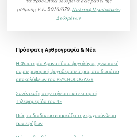
τα προσωπικά δεδομένα σας βάσει της
ρύθμισης Ε.Ε. 2016/679.
Πολιτική Προσωπικών
Δεδομένων
Πρόσφατη Αρθρογραφία & Νέα
Η Φωστηρία Αμανατίδου, ψυχολόγος, γνωσιακή
συμπεριφορική ψυχοθεραπεύτρια, στο δωμάτιο
αποκαλύψεων του PSYCHOLOGY.GR
Συνέντευξη στην τηλεοπτική εκπομπή
Τηλεφημερίδα του 4Ε
Πώς το διαδίκτυο επηρεάζει την ψυχοσύνθεση
των εφήβων