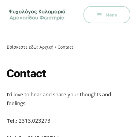
Additional
Skip
Skip
Skip
Ψυχολόγος
to
to
to
menu
Menu
main
primary
footer
στην
content
sidebar
Καλαμαριά,
Θεσσαλονίκη,
ειδικός
Βρίσκεστε εδώ:
Αρχική
/
Contact
στη
Γνωστική
Συμπεριφορική
Contact
Θεραπεία.
Ψυχοθεραπεία
I’d love to hear and share your thoughts and
μέσω
feelings.
Skype,
συνεδρίες
Tel.:
2313.023273
online.