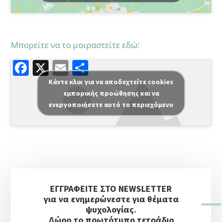
Μπορείτε να το μοιραστείτε εδώ:
F
X
E
Μ
a
m
οι
Κάντε κλικ για να αποδεχτείτε cookies
εμπορικής προώθησης και να
c
ai
ρ
ενεργοποιήσετε αυτό το περιεχόμενο
e
l
α
b
σ
o
τε
o
ίτ
Αρχική
k
ε
ΕΓΓΡΑΦΕΙΤΕ ΣΤΟ NEWSLETTER
Πλευρική
για να ενημερώνεστε για θέματα
Στήλη
ψυχολογίας.
Δώρο το πρωτότυπο τετράδιο