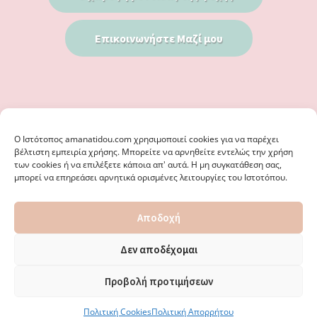
Επικοινωνήστε Μαζί μου
Ο Iστότοπος amanatidou.com χρησιμοποιεί cookies για να παρέχει
βέλτιστη εμπειρία χρήσης. Μπορείτε να αρνηθείτε εντελώς την χρήση
των cookies ή να επιλέξετε κάποια απ' αυτά. Η μη συγκατάθεση σας,
μπορεί να επηρεάσει αρνητικά ορισμένες λειτουργίες του Ιστοτόπου.
© 2026 · ΦΩΣΤΗΡΊΑ ΑΜΑΝΑΤΊΔΟΥ, ΨΥΧΟΛΌΓΟΣ ΚΑΛΑΜΑΡΙΆ
Αποδοχή
ΘΕΣΣΑΛΟΝΊΚΗ - ΕΙΔΙΚΌΣ ΣΤΗ ΓΝΩΣΤΙΚΉ ΣΥΜΠΕΡΙΦΟΡΙΚΉ
ΨΥΧΟΘΕΡΑΠΕΊΑ, ΜΕΤΑΜΟΡΦΏΣΕΩΣ 36 & ΚΟΤΥΏΡΩΝ 38, ΚΑΛΑΜΑΡΙΆ
ΘΕΣΣΑΛΟΝΊΚΗ · ΚΑΤΑΣΚΕΥΉ ΑΠΌ
WEBERIENCE
· ΦΙΛΟΞΕΝΊΑ ΑΠΌ
Δεν αποδέχομαι
WPENGINE
·
ΌΡΟΙ ΧΡΉΣΗΣ
·
ΠΟΛΙΤΙΚΉ ΑΠΟΡΡΉΤΟΥ
·
ΠΟΛΙΤΙΚΉ COOKIES
·
ΚΑΜΊΑ ΕΥΘΎΝΗ ΔΕ ΦΈΡΕΙ ΤΟ ΠΑΡΌΝ ΙΣΤΟΛΌΓΙΟ ΓΙΑ ΤΗΝ ΟΡΘΌΤΗΤΑ ΤΩΝ
Προβολή προτιμήσεων
ΔΙΕΥΘΎΝΣΕΩΝ ΚΑΙ ΑΛΛΑΓΏΝ. · ΑΠΑΓΟΡΕΎΕΤΑΙ ΑΥΣΤΗΡΆ Η
ΑΝΑΔΗΜΟΣΊΕΥΣΗ ΠΕΡΙΕΧΟΜΈΝΟΥ ΧΩΡΊΣ ΈΓΓΡΑΦΗ ΆΔΕΙΑ.
Πολιτική Cookies
Πολιτική Απορρήτου