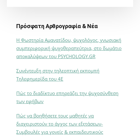
Πρόσφατη Αρθρογραφία & Νέα
Η Φωστηρία Αμανατίδου, ψυχολόγος, γνωσιακή
συμπεριφορική ψυχοθεραπεύτρια, στο δωμάτιο
αποκαλύψεων του PSYCHOLOGY.GR
Συνέντευξη στην τηλεοπτική εκπομπή
Τηλεφημερίδα του 4Ε
Πώς το διαδίκτυο επηρεάζει την ψυχοσύνθεση
των εφήβων
Πώς να βοηθήσετε τους μαθητές να
διαχειριστούν το άγχος των εξετάσεων-
Συμβουλές για γονείς & εκπαιδευτικούς