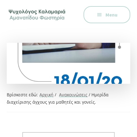
Additional
Skip
Skip
Skip
Ψυχολόγος
to
to
to
menu
Menu
main
primary
footer
στην
content
sidebar
Καλαμαριά,
Θεσσαλονίκη,
ειδικός
στη
Γνωστική
Συμπεριφορική
Θεραπεία.
Ψυχοθεραπεία
Βρίσκεστε εδώ:
Αρχική
/
Ανακοινώσεις
/
Ημερίδα
μέσω
διαχείρισης άγχους για μαθητές και γονείς.
Skype,
συνεδρίες
online.
Search