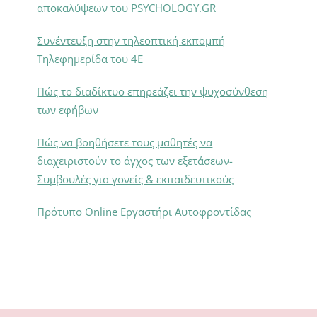
αποκαλύψεων του PSYCHOLOGY.GR
Συνέντευξη στην τηλεοπτική εκπομπή
Τηλεφημερίδα του 4Ε
Πώς το διαδίκτυο επηρεάζει την ψυχοσύνθεση
των εφήβων
Πώς να βοηθήσετε τους μαθητές να
διαχειριστούν το άγχος των εξετάσεων-
Συμβουλές για γονείς & εκπαιδευτικούς
Πρότυπο Online Εργαστήρι Αυτοφροντίδας