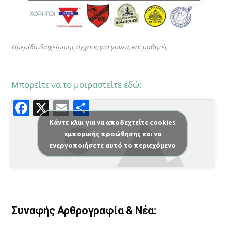
Ημερίδα διαχείρισης άγχους για γονείς και μαθητές
Μπορείτε να το μοιραστείτε εδώ:
F
X
E
Μ
a
m
οι
Κάντε κλικ για να αποδεχτείτε cookies
εμπορικής προώθησης και να
c
ai
ρ
ενεργοποιήσετε αυτό το περιεχόμενο
e
l
α
b
σ
o
τε
o
ίτ
Συναφής Αρθρογραφία & Νέα:
k
ε